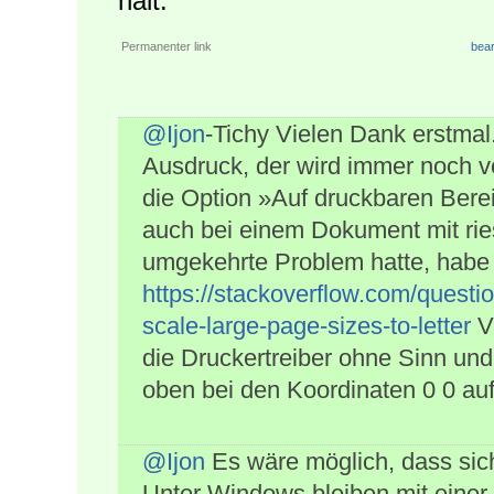
hält.
Permanenter link
bear
@Ijon
-Tichy Vielen Dank erstmal
Ausdruck, der wird immer noch v
die Option »Auf druckbaren Berei
auch bei einem Dokument mit ri
umgekehrte Problem hatte, habe 
https://stackoverflow.com/quest
scale-large-page-sizes-to-letter
Vi
die Druckertreiber ohne Sinn und
oben bei den Koordinaten 0 0 auf
@Ijon
Es wäre möglich, dass sic
Unter Windows bleiben mit einer