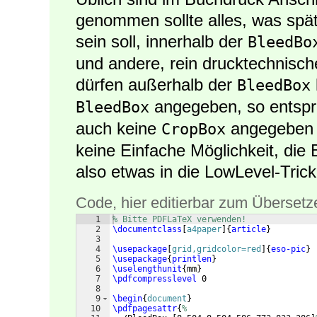
genommen sollte alles, was spät
sein soll, innerhalb der
BleedBo
und andere, rein drucktechnisch
dürfen außerhalb der
BleedBox
angegeben, so entspri
BleedBox
auch keine
angegeben 
CropBox
keine Einfache Möglichkeit, die
also etwas in die LowLevel-Trick
Code, hier editierbar zum Übersetz
1
% Bitte PDFLaTeX verwenden!
2
\documentclass
[
a4paper
]
{
article
}
3
4
\usepackage
[
grid,gridcolor=red
]
{
eso-pic
}
5
\usepackage
{
printlen
}
6
\uselengthunit
{
mm
}
7
\pdfcompresslevel
 0
8
9
\begin
{
document
}
10
\pdfpagesattr
{
%