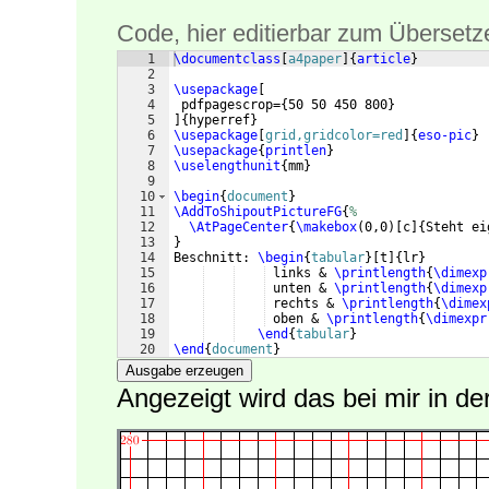
Code, hier editierbar zum Übersetz
1
\documentclass
[
a4paper
]
{
article
}
2
3
\usepackage
[
4
 pdfpagescrop=
{
50 50 450 800
}
5
]
{
hyperref
}
6
\usepackage
[
grid,gridcolor=red
]
{
eso-pic
}
7
\usepackage
{
printlen
}
8
\uselengthunit
{
mm
}
9
10
\begin
{
document
}
11
\AddToShipoutPictureFG
{
%
12
\AtPageCenter
{
\makebox
(
0,0
)
[
c
]
{
Steht ei
13
}
14
Beschnitt: 
\begin
{
tabular
}
[
t
]
{
lr
}
15
 links & 
\printlength
{
\dimexp
16
 unten & 
\printlength
{
\dimexp
17
 rechts & 
\printlength
{
\dimex
18
 oben & 
\printlength
{
\dimexpr
19
\end
{
tabular
}
20
\end
{
document
}
Ausgabe erzeugen
Angezeigt wird das bei mir in de