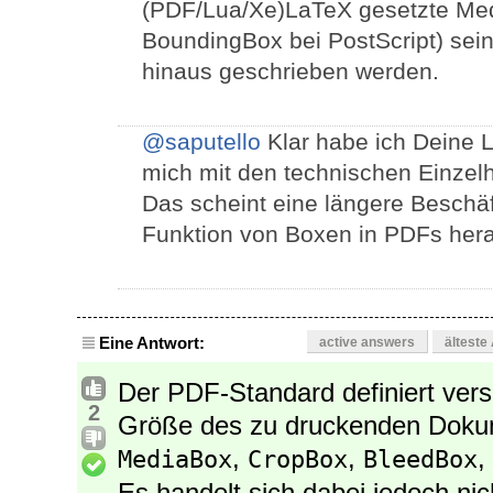
(PDF/Lua/Xe)LaTeX gesetzte Medi
BoundingBox bei PostScript) sein,
hinaus geschrieben werden.
@saputello
Klar habe ich Deine 
mich mit den technischen Einzel
Das scheint eine längere Beschäf
Funktion von Boxen in PDFs her
Eine Antwort:
active answers
älteste
Der PDF-Standard definiert vers
2
Größe des zu druckenden Dokum
,
,
,
MediaBox
CropBox
BleedBox
Es handelt sich dabei jedoch ni