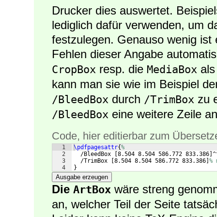
Drucker dies auswertet. Beispie
lediglich dafür verwenden, um 
festzulegen. Genauso wenig ist e
Fehlen dieser Angabe automati
resp. die
al
CropBox
MediaBox
kann man sie wie im Beispiel de
durch
zu e
/BleedBox
/TrimBox
eine weitere Zeile a
/BleedBox
Code, hier editierbar zum Übersetz
1
\pdfpagesattr
{
%
2
  /BleedBox 
[
8.504 8.504 586.772 833.386
]
^
3
  /TrimBox 
[
8.504 8.504 586.772 833.386
]
% 
4
}
Ausgabe erzeugen
Die
wäre streng genomme
ArtBox
an, welcher Teil der Seite tatsäch