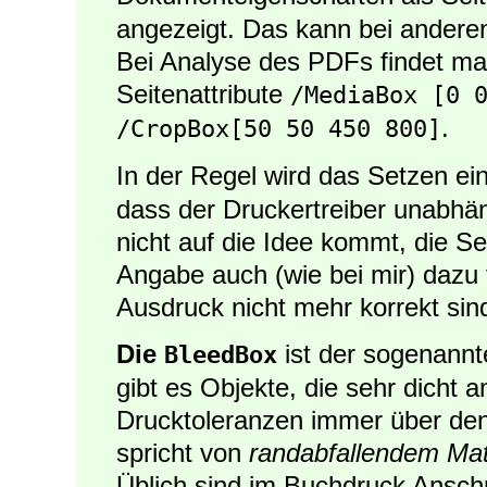
angezeigt. Das kann bei andere
Bei Analyse des PDFs findet man
Seitenattribute
/MediaBox [0 
.
/CropBox[50 50 450 800]
In der Regel wird das Setzen ei
dass der Druckertreiber unabhän
nicht auf die Idee kommt, die Se
Angabe auch (wie bei mir) dazu 
Ausdruck nicht mehr korrekt sin
Die
ist der sogenann
BleedBox
gibt es Objekte, die sehr dicht
Drucktoleranzen immer über den
spricht von
randabfallendem Mat
Üblich sind im Buchdruck Ansch