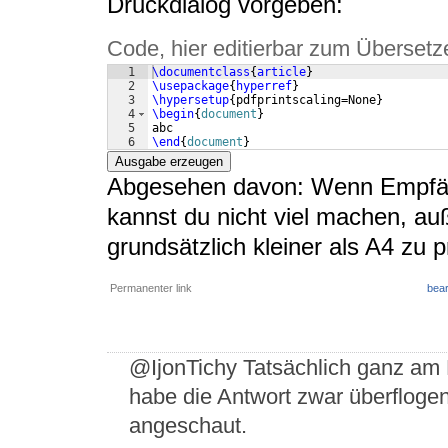
Druckdialog vorgeben:
Code, hier editierbar zum Übersetz
1
\documentclass
{
article
}
2
\usepackage
{
hyperref
}
3
\hypersetup
{
pdfprintscaling=None
}
4
\begin
{
document
}
5
abc
6
\end
{
document
}
Ausgabe erzeugen
Abgesehen davon: Wenn Empfänge
kannst du nicht viel machen, au
grundsätzlich kleiner als A4 zu 
Permanenter link
bear
@IjonTichy Tatsächlich ganz am En
habe die Antwort zwar überflogen,
angeschaut.