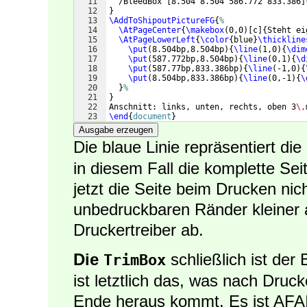
11
  /BleedBox 
[
8.504 8.504 586.772 833.386
]
12
}
13
\AddToShipoutPictureFG
{
%
14
\AtPageCenter
{
\makebox
(
0,0
)
[
c
]
{
Steht ei
15
\AtPageLowerLeft
{
\color
{
blue
}
\thickline
16
\put
(
8.504bp,8.504bp
)
{
\line
(
1,0
)
{
\dim
17
\put
(
587.772bp,8.504bp
)
{
\line
(
0,1
)
{
\d
18
\put
(
587.77bp,833.386bp
)
{
\line
(
-1,0
)
{
19
\put
(
8.504bp,833.386bp
)
{
\line
(
0,-1
)
{
\
20
}
%
21
}
22
Anschnitt: links, unten, rechts, oben 3
\,
23
\end
{
document
}
Ausgabe erzeugen
Die blaue Linie repräsentiert die
in diesem Fall die komplette Sei
jetzt die Seite beim Drucken nicht
unbedruckbaren Ränder kleiner 
Druckertreiber ab.
Die
schließlich ist der
TrimBox
ist letztlich das, was nach Dru
Ende heraus kommt. Es ist AFAI