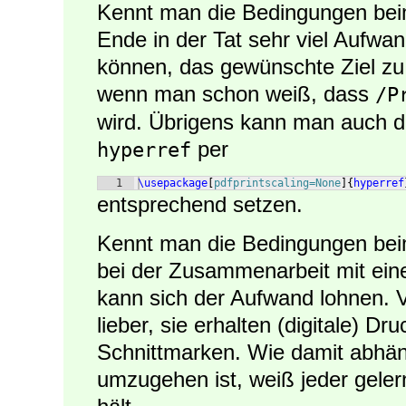
Kennt man die Bedingungen bei
Ende in der Tat sehr viel Aufwan
können, das gewünschte Ziel zu 
wenn man schon weiß, dass
/P
wird. Übrigens kann man auch di
per
hyperref
1
\usepackage
[
pdfprintscaling=None
]
{
hyperref
entsprechend setzen.
Kennt man die Bedingungen bei
bei der Zusammenarbeit mit einer
kann sich der Aufwand lohnen. Vi
lieber, sie erhalten (digitale) D
Schnittmarken. Wie damit abhän
umzugehen ist, weiß jeder geler