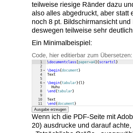
teilweise riesige Ränder dazu und 
also alles abgedruckt, aber statt e
noch 8 pt. Bildschirmansicht un
deswegen teilweise sehr deutlic
Ein Minimalbeispiel:
Code, hier editierbar zum Übersetzen:
1
\documentclass
[
paper=a4
]
{
scrartcl
}
2
3
\begin
{
document
}
4
Text
5
6
\begin
{
tabular
}
{
l
}
7
  Huhu
8
\end
{
tabular
}
9
10
Text
11
\end
{
document
}
Ausgabe erzeugen
Wenn ich die PDF-Seite mit Adob
20) ausdrucke und darauf achte,