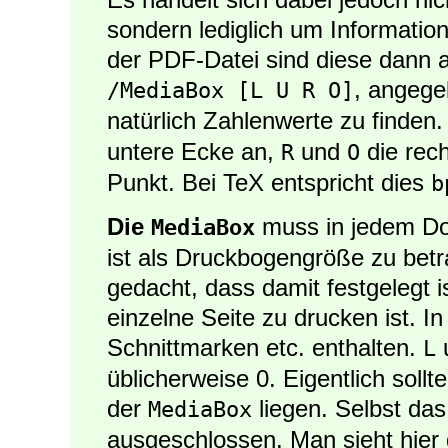
sondern lediglich um Informatio
der PDF-Datei sind diese dann al
, angege
/MediaBox [L U R O]
natürlich Zahlenwerte zu finden
untere Ecke an,
und
die rech
R
O
Punkt. Bei TeX entspricht dies
b
Die
muss in jedem D
MediaBox
ist als Druckbogengröße zu betra
gedacht, dass damit festgelegt i
einzelne Seite zu drucken ist. I
Schnittmarken etc. enthalten.
L
üblicherweise 0. Eigentlich soll
der
liegen. Selbst das 
MediaBox
ausgeschlossen. Man sieht hier d