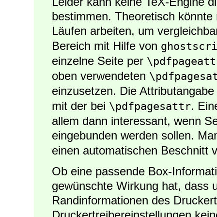
Leider kann keine TeX-Engine di
bestimmen. Theoretisch könnte
Läufen arbeiten, um vergleichba
Bereich mit Hilfe von
ghostscr
einzelne Seite per
\pdfpageatt
oben verwendeten
\pdfpagesa
einzusetzen. Die Attributangabe 
mit der bei
. Ei
\pdfpagesattr
allem dann interessant, wenn 
eingebunden werden sollen. Ma
einen automatischen Beschnitt 
Ob eine passende Box-Informati
gewünschte Wirkung hat, dass 
Randinformationen des Druckert
Druckertreibereinstellungen kei