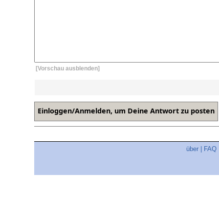
[Vorschau ausblenden]
über
|
FAQ