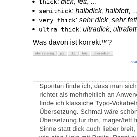
:
dick
,
fett
, ...
thick
:
halbdick
,
halbfett
, ..
semithick
:
sehr dick
,
sehr fett
very thick
:
ultradick
,
ultrafett
ultra thick
Was davon ist korrekt™?
übersetzung
pgf
tikz
linie
übersetzen
bear
Spontan finde ich, dass man sic
richtet als mehrheitlich an Anwen
finde ich klassiche Typo-Vokabel
Übersetzung. Schmal wäre schön 
Übersetzung für thin, mager/fett f
Sinne statt dick auch lieber breit