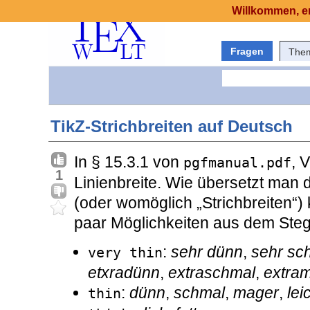
Willkommen, er
Fragen
The
TikZ-Strichbreiten auf Deutsch
In § 15.3.1 von
, 
pgfmanual.pdf
1
Linienbreite. Wie übersetzt man d
(oder womöglich „Strichbreiten“)
paar Möglichkeiten aus dem Stegr
:
sehr dünn
,
sehr sc
very thin
etxradünn
,
extraschmal
,
extra
:
dünn
,
schmal
,
mager
,
lei
thin