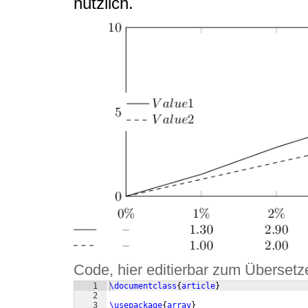
nützlich.
Code, hier editierbar zum Übersetz
1
\documentclass
{
article
}
2
3
\usepackage
{
array
}