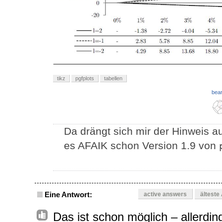
tikz
pgfplots
tabellen
bear
Da drängt sich mir der Hinweis a
es AFAIK schon Version 1.9 von
Eine Antwort:
active answers
älteste
Das ist schon möglich – allerdin