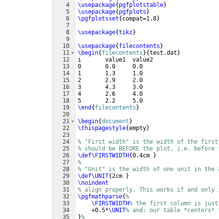
4
\usepackage
{
pgfplotstable
}
5
\usepackage
{
pgfplots
}
6
\pgfplotsset
{
compat=1.8
}
7
8
\usepackage
{
tikz
}
9
10
\usepackage
{
filecontents
}
11
\begin
{
filecontents
}
{
test.dat
}
12
i       value1  value2
13
0       0.0     0.0
14
1       1.3     1.0
15
2       2.9     2.0
16
3       4.3     3.0
17
4       2.6     4.0
18
5       2.2     5.0
19
\end
{
filecontents
}
20
21
\begin
{
document
}
22
\thispagestyle
{
empty
}
23
24
% "First width" is the width of the first
25
% should be BEFORE the plot, i.e. before 
26
\def\FIRSTWIDTH
{
0.4cm 
}
27
% 
28
% "Unit" is the width of one unit in the 
29
\def\UNIT
{
2cm 
}
30
\noindent
31
% align properly. This works if and only 
32
\pgfmathparse
{
%
33
\FIRSTWIDTH
% the first column is just
34
    +0.5*
\UNIT
% and: our table *centers* 
35
}
%