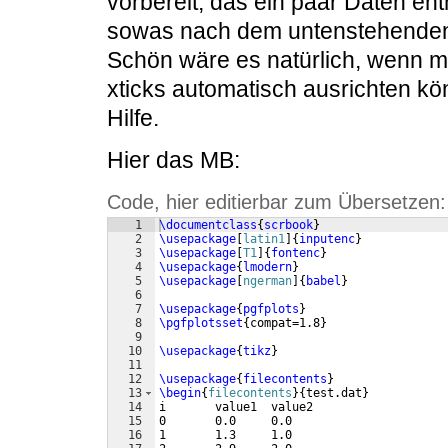
vorbereit, das ein paar Daten ent
sowas nach dem untenstehenden
Schön wäre es natürlich, wenn m
xticks automatisch ausrichten kö
Hilfe.
Hier das MB:
Code, hier editierbar zum Übersetzen:
1
\documentclass
{
scrbook
}
2
\usepackage
[
latin1
]
{
inputenc
}
3
\usepackage
[
T1
]
{
fontenc
}
4
\usepackage
{
lmodern
}
5
\usepackage
[
ngerman
]
{
babel
}
6
7
\usepackage
{
pgfplots
}
8
\pgfplotsset
{
compat=1.8
}
9
10
\usepackage
{
tikz
}
11
12
\usepackage
{
filecontents
}
13
\begin
{
filecontents
}
{
test.dat
}
14
i       value1  value2
15
0       0.0     0.0
16
1       1.3     1.0