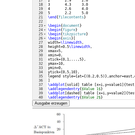
17
2       2.9     2.0
18
3       4.3     3.0
19
4       2.6     4.0
20
5       2.2     5.0
21
\end
{
filecontents
}
22
23
\begin
{
document
}
24
\begin
{
figure
}
25
\begin
{
tikzpicture
}
26
\begin
{
axis
}
[
27
width=
\linewidth
,
28
height=0.5
\linewidth
,
29
xmax=5,
30
xmin=0,
31
xtick=
{
0,1,...,5
}
,
32
ymax=10,
33
ymin=0,
34
ytick=
{
0,5,10
}
,
35
legend style=
{
at=
{(
0.2,0.5
)}
,anchor=east,
36
]
37
\addplot
[
solid
]
 table 
[
x=i,y=value1
]
{
test
38
\addlegendentry
{
$Value 1$
}
39
\addplot
[
dashed
]
 table 
[
x=i,y=value2
]
{
tes
40
\addlegendentry
{
$Value 2$
}
41
\end
{
axis
}
Ausgabe erzeugen