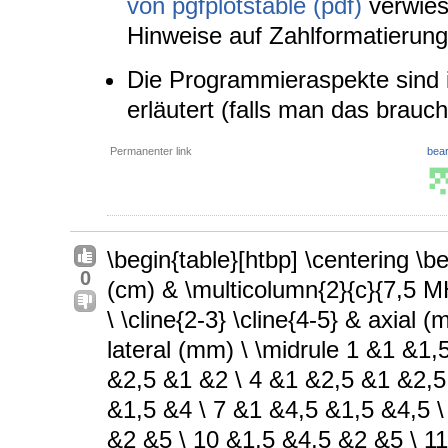
von pgfplotstable (pdf)
verwies
Hinweise auf Zahlformatierung 
Die Programmieraspekte sind
erläutert (falls man das braucht
Permanenter link
bear
\begin{table}[htbp] \centering \be
0
(cm) & \multicolumn{2}{c}{7,5 M
\ \cline{2-3} \cline{4-5} & axial
lateral (mm) \ \midrule 1 &1 &1
&2,5 &1 &2 \ 4 &1 &2,5 &1 &2,5
&1,5 &4 \ 7 &1 &4,5 &1,5 &4,5 \
&2 &5 \ 10 &1,5 &4,5 &2 &5 \ 11