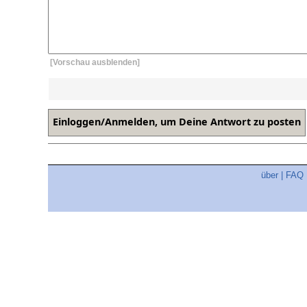
[Vorschau ausblenden]
über
|
FAQ