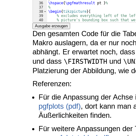
36
\hspace
{
\pgfmathresult
 pt 
}
%
37
%
38
\begin
{
tikzpicture
}
[
39
% excludes everything left of the lef
40
% picture's bounding box such that we
41
% box:
Ausgabe erzeugen
Den gesamten Code für die Tabe
Makro auslagern, da er nur no
abhängt. Er erwartet noch, dass
und dass
und
\FIRSTWIDTH
\UN
Platzierung der Abbildung, wie d
Referenzen:
Für die Anpassung der Achse i
pgfplots (pdf)
, dort kann man 
Äußerlichkeiten finden.
Für weitere Anpassungen der T