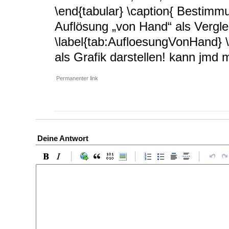
\end{tabular} \caption{ Bestimmu
Auflösung „von Hand“ als Vergle
\label{tab:AufloesungVonHand} \e
als Grafik darstellen! kann jmd 
Permanenter link
Deine Antwort