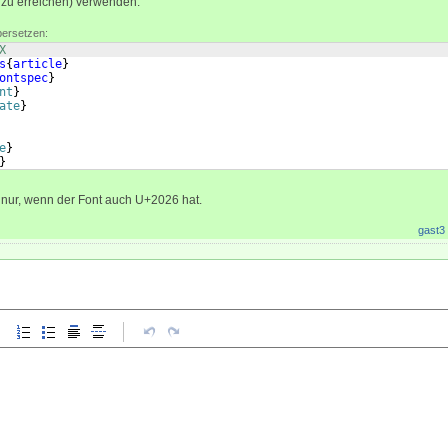
zu erreichen) verwenden:
bersetzen:
X
s
{
article
}
ontspec
}
nt
}
ate
}
e
}
}
s nur, wenn der Font auch U+2026 hat.
gast3