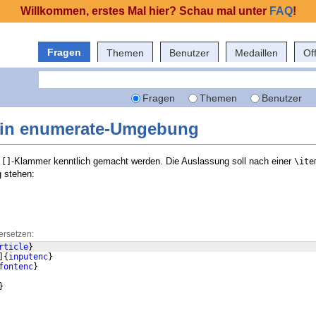
Willkommen, erstes Mal hier? Schau mal unter
FAQ
!
Fragen
Themen
Benutzer
Medaillen
Of
Fragen
Themen
Benutzer
 in enumerate-Umgebung
h
-Klammer kenntlich gemacht werden. Die Auslassung soll nach einer
[]
\ite
 stehen:
ersetzen:
rticle
}
]
{
inputenc
}
fontenc
}
}