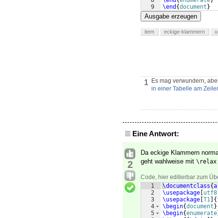
8
\end
{
enumerate
}
9
\end
{
document
}
Ausgabe erzeugen
item
eckige-klammern
u
Es mag verwundern, aber
1
in einer Tabelle am Zeil
Eine Antwort:
Da eckige Klammern norma
geht wahlweise mit
\relax
2
Code, hier editierbar zum Üb
1
\documentclass
{
a
2
\usepackage
[
utf8
3
\usepackage
[
T1
]
{
4
\begin
{
document
}
5
\begin
{
enumerate