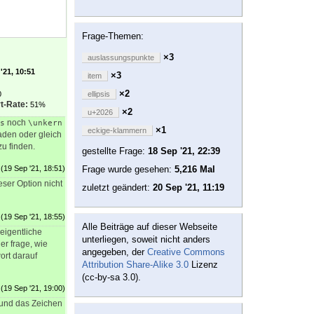
Frage-Themen:
×3
auslassungspunkte
'21, 10:51
×3
item
×2
0
ellipsis
t-Rate:
51%
×2
u+2026
noch
s
\unkern
×1
eckige-klammern
aden oder gleich
u finden.
gestellte Frage:
18 Sep '21, 22:39
(19 Sep '21, 18:51)
Frage wurde gesehen:
5,216 Mal
eser Option nicht
zuletzt geändert:
20 Sep '21, 11:19
(19 Sep '21, 18:55)
Alle Beiträge auf dieser Webseite
 eigentliche
unterliegen, soweit nicht anders
er frage, wie
angegeben, der
Creative Commons
ort darauf
Attribution Share-Alike 3.0
Lizenz
(cc-by-sa 3.0).
(19 Sep '21, 19:00)
 und das Zeichen