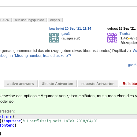
+2026
auslassungspunkte
ellipsis
bearbeitet
20 Sep '21, 11:14
gefragt
18 Sep '21,
gast3
Tischa
1.4k
(ausgesetzt)
●
47
●
Akzeptier
 genau genommen ist das ein (zugegeben etwas überraschendes) Duplikat zu:
Wa
enbeginn "Missing number, treated as zero"?
gast3
active answers
älteste Antworten
neueste Antworten
Beliebt
lerweise das optionale Argument von
einläuten, muss man eben dies v
\item
oder so:
ersetzen:
rticle
}
]
{
inputenc
}
% Überflüssig seit LaTeX 2018/04/01.
fontenc
}
}