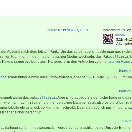
bearbeitet
19 Sep '21, 19:01
beantwortet
19 Sep 
huibub
3.1k
●
4
●
1
Akzeptier
h der Abstand nach dem letzten Punkt. Um das zu beheben, müsste man nach
\dot
chweiften Klammern in den mathematischen Modus wechseln, das Paket
l
ellipsis
s Pakets
benutzen. Näheres ist in den Antworten zu einer
älteren Frage
z
csquotes
Bartman
scha
schon früher einmal darauf hingewiesen, aber seit 2018 wird
mit di
inputenc
Bartman
beispielsweise das paket
. Aber ich glaube, die eigentliche frage und das
ellipsis
lem, wie man nach
eine öffnende eckige klammer setzt, also vergleichbar zu d
\item
einer tabelle etwas in eckige klammern schreibt. Deshalb habe ich mich in der antw
 ist aber sicher berechtigt.
huibub
at Bartman schon hingewiesen. Ich würde übrigens schlicht eine Unicode-Engine