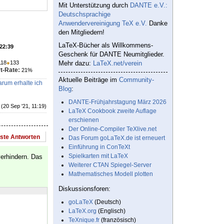
Mit Unterstützung durch
DANTE e.V.:
Deutschsprachige
Anwendervereinigung TeX e.V.
Danke
den Mitgliedern!
LaTeX-Bücher als Willkommens-
 22:39
Geschenk für DANTE Neumitglieder.
118
●
133
Mehr dazu:
LaTeX.net/verein
t-Rate:
21%
Aktuelle Beiträge im
Community-
rum erhalte ich
Blog
:
DANTE-Frühjahrstagung März 2026
(20 Sep '21, 11:19)
LaTeX Cookbook zweite Auflage
erschienen
Der Online-Compiler TeXlive.net
este Antworten
Das Forum goLaTeX.de ist erneuert
Einführung in ConTeXt
Spielkarten mit LaTeX
erhindern. Das
Weiterer CTAN Spiegel-Server
Mathematisches Modell plotten
Diskussionsforen:
goLaTeX
(Deutsch)
LaTeX.org
(Englisch)
TeXnique.fr
(französisch)