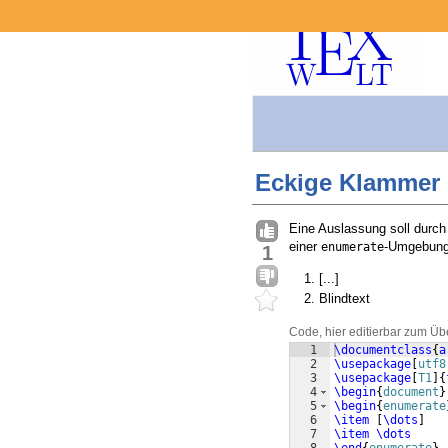
Eckige Klammer
Eine Auslassung soll durc
einer
-Umgebung
enumerate
1
[...]
Blindtext
Code, hier editierbar zum Üb
1
\documentclass
{
a
2
\usepackage
[
utf8
3
\usepackage
[
T1
]
{
4
\begin
{
document
}
5
\begin
{
enumerate
6
\item
[
\dots
]
7
\item
\dots