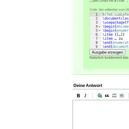
(bei Linux mit
…
AltGR .
Code, hier editierbar zum Ü
1
%!TeX LuaLaTe
2
\documentclas
3
\usepackage
{
f
4
\begin
{
docume
5
\begin
{
enumer
6
\item
{[
…
]}
7
\item
 … zu
8
\end
{
enumerat
9
\end
{
document
Ausgabe erzeugen
Natürlich funktioniert da
Deine Antwort