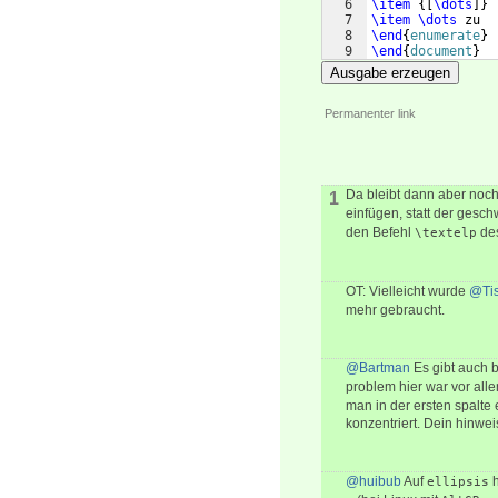
6
\item
{[
\dots
]}
7
\item
\dots
 zu
8
\end
{
enumerate
}
9
\end
{
document
}
Ausgabe erzeugen
Permanenter link
Da bleibt dann aber noc
1
einfügen, statt der ges
den Befehl
de
\textelp
OT: Vielleicht wurde
@Ti
mehr gebraucht.
@Bartman
Es gibt auch 
problem hier war vor al
man in der ersten spalte 
konzentriert. Dein hinweis
@huibub
Auf
h
ellipsis