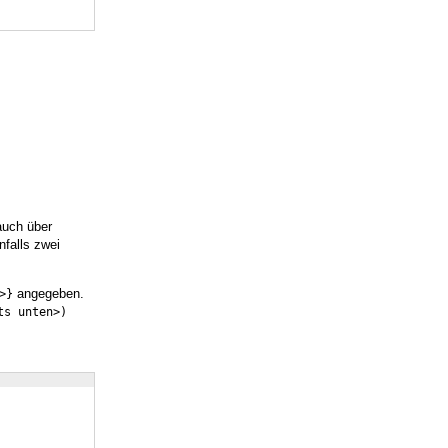
auch über
nfalls zwei
angegeben.
>}
ts unten>)