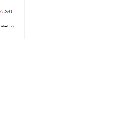
\\
[
5pt
]
 &&=CC
\\