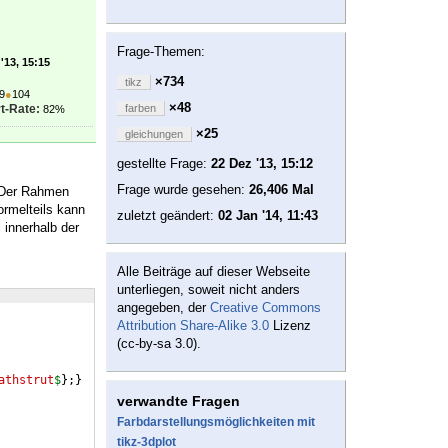
Frage-Themen:
'13, 15:15
×734
tikz
9
●
104
×48
t-Rate:
farben
82%
×25
gleichungen
gestellte Frage:
22 Dez '13, 15:12
Frage wurde gesehen:
26,406 Mal
. Der Rahmen
ormelteils kann
zuletzt geändert:
02 Jan '14, 11:43
innerhalb der
Alle Beiträge auf dieser Webseite
unterliegen, soweit nicht anders
angegeben, der
Creative Commons
Attribution Share-Alike 3.0
Lizenz
(cc-by-sa 3.0).
athstrut
$
}
;
}
verwandte Fragen
Farbdarstellungsmöglichkeiten mit
tikz-3dplot