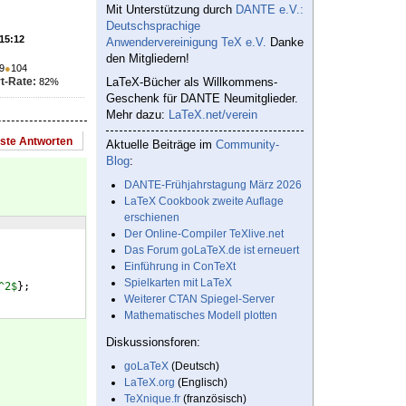
Mit Unterstützung durch
DANTE e.V.:
Deutschsprachige
 15:12
Anwendervereinigung TeX e.V.
Danke
den Mitgliedern!
9
●
104
t-Rate:
LaTeX-Bücher als Willkommens-
82%
Geschenk für DANTE Neumitglieder.
Mehr dazu:
LaTeX.net/verein
este Antworten
Aktuelle Beiträge im
Community-
Blog
:
DANTE-Frühjahrstagung März 2026
LaTeX Cookbook zweite Auflage
erschienen
Der Online-Compiler TeXlive.net
Das Forum goLaTeX.de ist erneuert
Einführung in ConTeXt
Spielkarten mit LaTeX
^2$
}
;
Weiterer CTAN Spiegel-Server
Mathematisches Modell plotten
Diskussionsforen:
goLaTeX
(Deutsch)
LaTeX.org
(Englisch)
TeXnique.fr
(französisch)