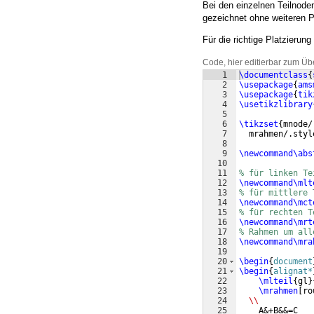
Bei den einzelnen Teilnode
gezeichnet ohne weiteren P
Für die richtige Platzieru
Code, hier editierbar zum Üb
1
\documentclass
{
2
\usepackage
{
ams
3
\usepackage
{
tik
4
\usetikzlibrary
5
6
\tikzset
{
mnode/
7
  mrahmen/.styl
8
9
\newcommand\abs
10
11
% für linken Te
12
\newcommand\mlt
13
% für mittlere 
14
\newcommand\mct
15
% für rechten T
16
\newcommand\mrt
17
% Rahmen um all
18
\newcommand\mra
19
20
\begin
{
document
21
\begin
{
alignat*
22
\mlteil
{
gl
}
23
\mrahmen
[
ro
24
\\
25
    A&+B&&=C 