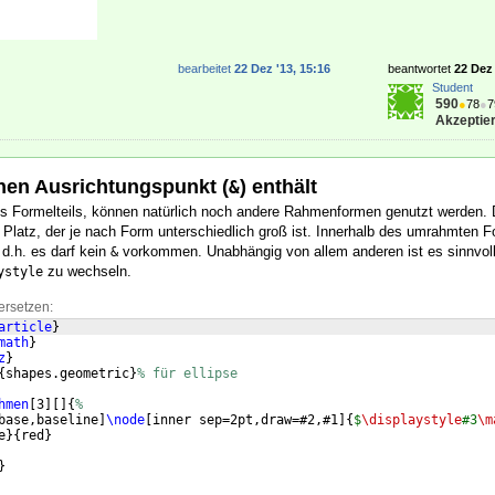
bearbeitet
22 Dez '13, 15:16
beantwortet
22 Dez 
Student
590
●
78
●
7
Akzeptier
inen Ausrichtungspunkt (
) enthält
&
s Formelteils, können natürlich noch andere Rahmenformen genutzt werden
 Platz, der je nach Form unterschiedlich groß ist. Innerhalb des umrahmten F
 d.h. es darf kein
vorkommen. Unabhängig von allem anderen ist es sinnvoll 
&
zu wechseln.
ystyle
ersetzen:
article
}
math
}
z
}
{
shapes.geometric
}
% für ellipse
hmen
[
3
]
[
]
{
%
base,baseline
]
\node
[
inner sep=2pt,draw=#2,#1
]
{
$
\displaystyle
#3
\m
e
}
{
red
}
}