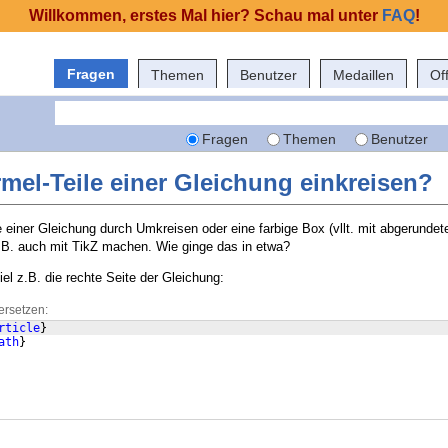
Willkommen, erstes Mal hier? Schau mal unter
FAQ
!
Fragen
Themen
Benutzer
Medaillen
Of
Fragen
Themen
Benutzer
mel-Teile einer Gleichung einkreisen?
 einer Gleichung durch Umkreisen oder eine farbige Box (vllt. mit abgerunde
.B. auch mit TikZ machen. Wie ginge das in etwa?
iel z.B. die rechte Seite der Gleichung:
ersetzen:
rticle
}
ath
}