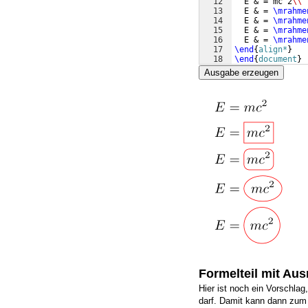
12
  E & = mc^2
\\
13
  E & = 
\mrahme
14
  E & = 
\mrahme
15
  E & = 
\mrahme
16
  E & = 
\mrahme
17
\end
{
align*
}
18
\end
{
document
}
Ausgabe erzeugen
Formelteil mit Aus
Hier ist noch ein Vorschla
darf. Damit kann dann zum 