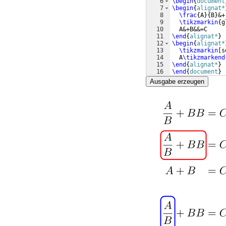
6
\begin
{
document
7
\begin
{
alignat*
8
\frac
{
A
}
{
B
}
&+
9
\tikzmarkin
{
g
10
  A&+B&&=C 
11
\end
{
alignat*
}
12
\begin
{
alignat*
13
\tikzmarkin
[
s
14
  A
\tikzmarkend
15
\end
{
alignat*
}
16
\end
{
document
}
Ausgabe erzeugen