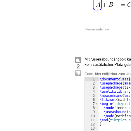
Permanenter link
Mit
ka
\useasboundingbox
kein zusätzlicher Platz geb
2
Code, hier editierbar zum Üb
1
\documentclass
{
2
\usepackage
{
ams
3
\usepackage
{
tik
4
\usetikzlibrary
5
\newcommand
{
\ma
6
\tikzset
{
mathfr
7
\begin
{
tikzpict
8
\node
[
inner s
9
\useasboundin
10
\node
[
mathfra
11
\end
{
tikzpictur
12
}
13