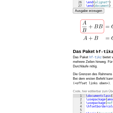
26
\end
{
alignat*
}
27
\end
{
document
}
Ausgabe erzeugen
Das Paket
hf-tik
Das Paket
bietet 
hf-tikz
mehrere Zeilen hinweg. Für 
Durchläufe nötig.
Die Grenzen des Rahmens 
Bei dem ersten Befehl kan
.
(<offset links oben>)
Code, hier editierbar zum Üb
1
\documentclass
{
2
\usepackage
{
ams
3
\usepackage
[
nof
4
\hfsetbordercol
5