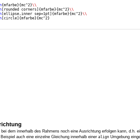
n
{
mfarbe
}
{
mc^2
}
\\
n
[
rounded corners
]
{
mfarbe
}
{
mc^2
}
\\
n
[
ellipse,inner sep=1pt
]
{
mfarbe
}
{
mc^2
}
\\
n
[
circle
]
{
mfarbe
}
{
mc^2
}
richtung
g, bei dem innerhalb des Rahmens noch eine Ausrichtung erfolgen kann, d.h. e
Beispiel auch eine einzelne Gleichung innerhalb einer
Umgebung einge
align