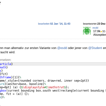
bearbeitet
02 Jan '14, 11:43
beantwortet
23 Dez 
esdd
17.9k
●
32
Akzeptier
nn man alternativ zur ersten Variante von
@esdd
oder jener von
@Student
er
raucht wird.
ersetzen:
article
}
math
}
z
}
{
fit
}
thframe
}
[
1
]
{
%
ame/.style=
{
rounded corners, draw=red, inner sep=2pt
}}
ure
}
[
anchor=base, baseline
]
%
ep=0pt
]
(
a
)
{
$
\displaystyle
#1
\mathstrut
$
}
;
gbox
(
current bounding box.south west
)
rectangle
(
current bounding 
me, fit = 
(
a
)]
{
}
;
e
}
%