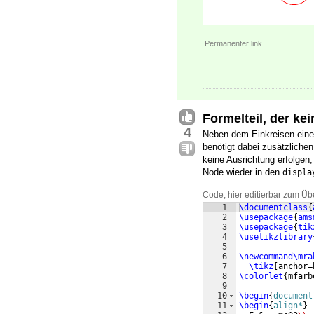
Permanenter link
Formelteil, der ke
4
Neben dem Einkreisen eine
benötigt dabei zusätzlichen
keine Ausrichtung erfolgen,
Node wieder in den
displa
Code, hier editierbar zum Üb
1
\documentclass
{
2
\usepackage
{
ams
3
\usepackage
{
tik
4
\usetikzlibrary
5
6
\newcommand\mra
7
\tikz
[
anchor=
8
\colorlet
{
mfarb
9
10
\begin
{
document
11
\begin
{
align*
}