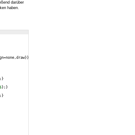
ießend darüber
cken haben.
gn=none,draw
}}}
;
}
$
}
;
}
;
}