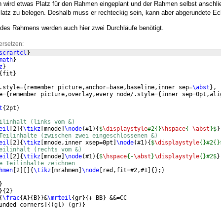
n wird etwas Platz für den Rahmen eingeplant und der Rahmen selbst anschl
latz zu belegen. Deshalb muss er rechteckig sein, kann aber abgerundete E
ng des Rahmens werden auch hier zwei Durchläufe benötigt.
ersetzen:
scrartcl
}
math
}
z
}
{
fit
}
.style=
{
remember picture,anchor=base,baseline,inner sep=
\abst
}
,
e=
{
remember picture,overlay,every node/.style=
{
inner sep=0pt,ali
t
{
2pt
}
ilinhalt (links vom &)
eil
[
2
]
{
\tikz
[
mnode
]
\node
(
#1
)
{
$
\displaystyle
#2{}
\hspace
{-
\abst
}$
}
Teilinhalte (zwischen zwei eingeschlossenen &)
eil
[
2
]
{
\tikz
[
mnode,inner xsep=0pt
]
\node
(
#1
)
{
$
\displaystyle
{}#2{}
eilinhalt (rechts vom &)
eil
[
2
]
{
\tikz
[
mnode
]
\node
(
#1
)
{
$
\hspace
{-
\abst
}
\displaystyle
{}#2$
}
e Teilinhalte zeichnen
hmen
[
2
]
[
]
{
\tikz
[
mrahmen
]
\node
[
red,fit=#2,#1
]
{
}
;
}
}
}
{
2
}
{
\frac
{
A
}
{
B
}}
&
\mrteil
{
gr
}
{
+ BB
}
 &&=CC
unded corners
]
{(
gl
)
(
gr
)}