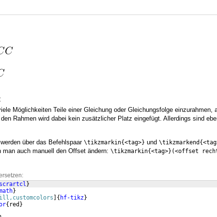
z
viele Möglichkeiten Teile einer Gleichung oder Gleichungsfolge einzurahmen, 
den Rahmen wird dabei kein zusätzlicher Platz eingefügt. Allerdings sind ebe
werden über das Befehlspaar
und
\tikzmarkin{<tag>}
\tikzmarkend{<tag
n man auch manuell den Offset ändern:
\tikzmarkin{<tag>}(<offset rech
ersetzen:
scrartcl
}
math
}
ill,customcolors
]
{
hf-tikz
}
or
{
red
}