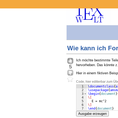
Wie kann ich For
Ich möchte bestimmte Teile
hervorheben. Das könnte z
5
Hier in einem fiktiven Beisp
Code, hier editierbar zum Üb
1
\documentclass
{
a
2
\usepackage
{
amsm
3
\begin
{
document
}
4
\[
5
  E = mc^2
6
\]
7
\end
{
document
}
Ausgabe erzeugen