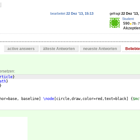
bearbeitet
22 Dez '13, 15:13
gefragt
22 Dez '13,
Student
590
●
78
●
7
Akzeptier
active answers
älteste Antworten
neueste Antworten
Beliebt
ersetzen:
rticle
}
ath
}
}
hor=base, baseline
]
\node
[
circle,draw,color=red,text=black
]
{
$mc