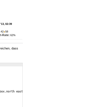
'13, 02:39
●
42
●
58
t-Rate:
62%
reichen, dass
box.north east
)
;