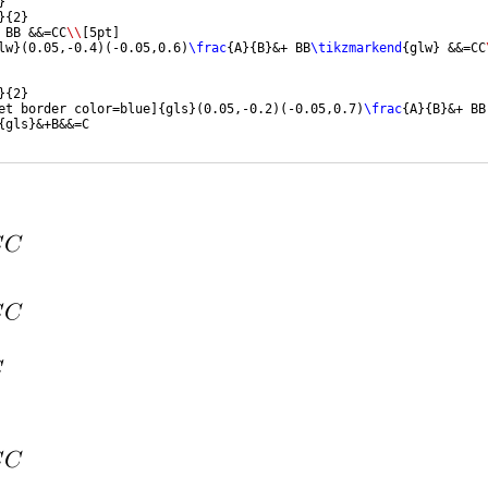
}
}
{
2
}
 BB &&=CC
\\
[
5pt
]
lw
}
(
0.05,-0.4
)
(
-0.05,0.6
)
\frac
{
A
}
{
B
}
&+ BB
\tikzmarkend
{
glw
}
 &&=CC
}
{
2
}
et border color=blue
]
{
gls
}
(
0.05,-0.2
)
(
-0.05,0.7
)
\frac
{
A
}
{
B
}
&+ BB
{
gls
}
&+B&&=C 