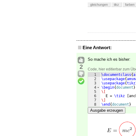
gleichungen
tikz
farben
Eine Antwort:
So mache ich es bisher:
2
Code, hier editierbar zum Üb
1
\documentclass
{
a
2
\usepackage
{
amsm
3
\usepackage
{
tikz
4
\begin
{
document
}
5
\[
6
  E = 
\tikz
[
anc
7
\]
8
\end
{
document
}
Ausgabe erzeugen