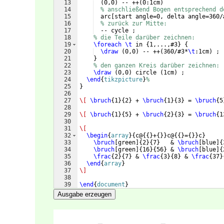
13
(
0,0
)
 -- ++
(
0:1cm
)
14
% anschließend Bogen entsprechend d
15
  arc
[
start angle=0, delta angle=360/
16
% zurück zur Mitte:
17
  -- cycle ;
18
% die Teile darüber zeichnen:
19
\foreach
\t
 in 
{
1,...,#3
}
{
20
\draw
(
0,0
)
 -- ++
(
360/#3*
\t
:1cm
)
 ;
21
}
22
% den ganzen Kreis darüber zeichnen:
23
\draw
(
0,0
)
 circle 
(
1cm
)
 ;    
24
\end
{
tikzpicture
}
%
25
}
26
27
\[
\bruch
{
1
}
{
2
}
 + 
\bruch
{
1
}
{
3
}
 = 
\bruch
{
5
28
29
\[
\bruch
{
1
}
{
5
}
 + 
\bruch
{
2
}
{
3
}
 = 
\bruch
{
1
30
31
\[
32
\begin
{
array
}
{
c@
{{
}
+
{
}}
c@
{{
}
=
{
}}
c
}
33
\bruch
[
green
]
{
2
}
{
7
}
   & 
\bruch
[
blue
]
{
34
\bruch
[
green
]
{
16
}
{
56
}
 & 
\bruch
[
blue
]
{
35
\frac
{
2
}
{
7
}
 & 
\frac
{
3
}
{
8
}
 & 
\frac
{
37
}
36
\end
{
array
}
37
\]
38
39
\end
{
document
}
Ausgabe erzeugen