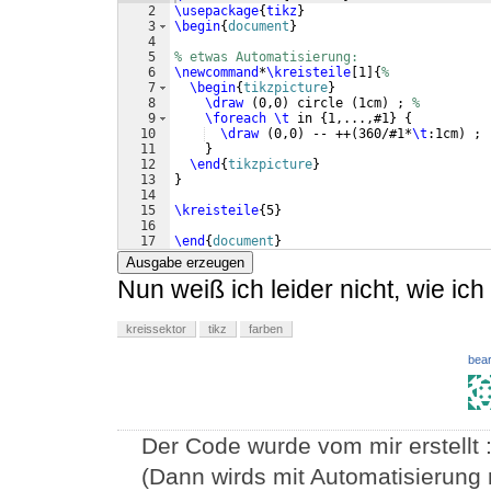
2
\usepackage
{
tikz
}
3
\begin
{
document
}
4
5
% etwas Automatisierung:
6
\newcommand
*
\kreisteile
[
1
]
{
%
7
\begin
{
tikzpicture
}
8
\draw
(
0,0
)
 circle 
(
1cm
)
 ; 
%
9
\foreach
\t
 in 
{
1,...,#1
}
{
10
\draw
(
0,0
)
 -- ++
(
360/#1*
\t
:1cm
)
 ;
11
}
12
\end
{
tikzpicture
}
13
}
14
15
\kreisteile
{
5
}
16
17
\end
{
document
}
Ausgabe erzeugen
Nun weiß ich leider nicht, wie ic
kreissektor
tikz
farben
bear
Der Code wurde vom mir erstellt :
(Dann wirds mit Automatisierung r