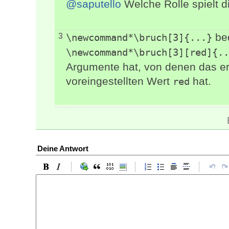
@saputello
Welche Rolle spielt d
bed
3
\newcommand*\bruch[3]{...}
\newcommand*\bruch[3][red]{..
Argumente hat, von denen das ers
voreingestellten Wert
hat.
red
Deine Antwort