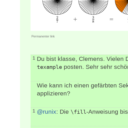
Permanenter link
Du bist klasse, Clemens. Vielen D
1
posten. Sehr sehr schö
texample
Wie kann ich einen gefärbten Sek
applizieren?
@runix
: Die
-Anweisung bi
1
\fill