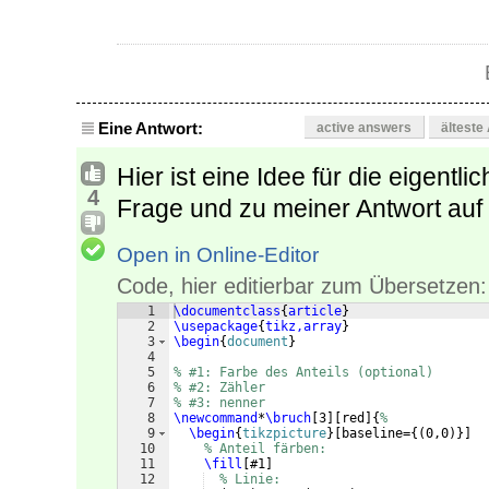
Eine Antwort:
active answers
älteste
Hier ist eine Idee für die eigent
4
Frage und zu meiner Antwort auf d
Open in Online-Editor
Code, hier editierbar zum Übersetzen:
1
\documentclass
{
article
}
2
\usepackage
{
tikz,array
}
3
\begin
{
document
}
4
5
% #1: Farbe des Anteils (optional)
6
% #2: Zähler
7
% #3: nenner
8
\newcommand
*
\bruch
[
3
]
[
red
]
{
%
9
\begin
{
tikzpicture
}
[
baseline=
{(
0,0
)}]
10
% Anteil färben:
11
\fill
[
#1
]
12
% Linie: