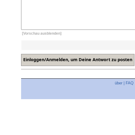
[Vorschau ausblenden]
über
|
FAQ