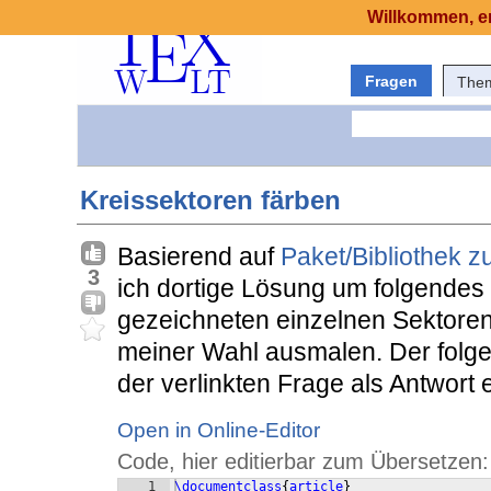
Willkommen, er
Fragen
The
Kreissektoren färben
Basierend auf
Paket/Bibliothek 
3
ich dortige Lösung um folgendes 
gezeichneten einzelnen Sektoren
meiner Wahl ausmalen. Der folg
der verlinkten Frage als Antwort er
Open in Online-Editor
Code, hier editierbar zum Übersetzen:
1
\documentclass
{
article
}