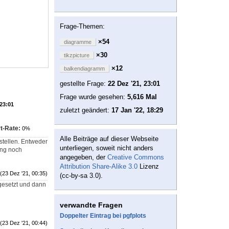
Frage-Themen:
×54
diagramme
×30
tikzpicture
×12
balkendiagramm
gestellte Frage:
22 Dez '21, 23:01
Frage wurde gesehen:
5,616 Mal
 23:01
zuletzt geändert:
17 Jan '22, 18:29
t-Rate:
0%
Alle Beiträge auf dieser Webseite
stellen. Entweder
unterliegen, soweit nicht anders
ung noch
angegeben, der
Creative Commons
Attribution Share-Alike 3.0
Lizenz
(23 Dez '21, 00:35)
(cc-by-sa 3.0).
 gesetzt und dann
verwandte Fragen
Doppelter Eintrag bei pgfplots
(23 Dez '21, 00:44)