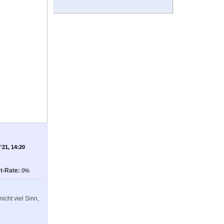
'21, 14:20
t-Rate:
0%
icht viel Sinn,