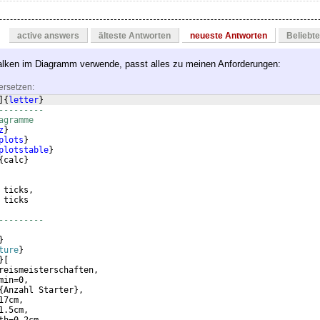
active answers
älteste Antworten
neueste Antworten
Beliebt
alken im Diagramm verwende, passt alles zu meinen Anforderungen:
ersetzen:
]
{
letter
}
---------
agramme
z
}
plots
}
plotstable
}
{
calc
}
 ticks,
 ticks
---------
}
ture
}
}
[
reismeisterschaften,
min=0,
{
Anzahl Starter
}
,
17cm,
1.5cm,