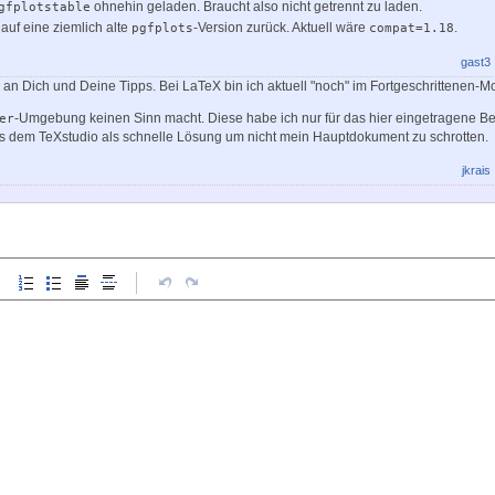
ohnehin geladen. Braucht also nicht getrennt zu laden.
gfplotstable
 auf eine ziemlich alte
-Version zurück. Aktuell wäre
.
pgfplots
compat=1.18
gast3
 an Dich und Deine Tipps. Bei LaTeX bin ich aktuell "noch" im Fortgeschrittenen-Mo
-Umgebung keinen Sinn macht. Diese habe ich nur für das hier eingetragene Bei
er
us dem TeXstudio als schnelle Lösung um nicht mein Hauptdokument zu schrotten.
jkrais