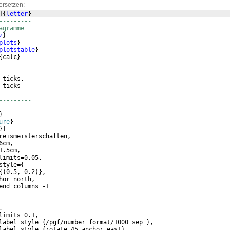
ersetzen:
]
{
letter
}
---------
agramme
z
}
plots
}
plotstable
}
{
calc
}
 ticks,
 ticks
---------
}
ure
}
}
[
reismeisterschaften,
6cm,
1.5cm,
limits=0.05,
style=
{
{(
0.5,-0.2
)}
,
hor=north,
end columns=-1
,
limits=0.1,
label style=
{
/pgf/number format/1000 sep=
}
,
label style=
{
rotate=45,anchor=east
}
,