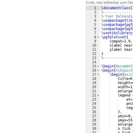
Code, hier editierbar zum Üb
1
\documentclass
[
2
%--------------
3
% Fuer Balkendi
4
\usepackage
{
tik
5
\usepackage
{
pgf
6
\usepackage
{
pgf
7
\usetikzlibrary
8
\pgfplotsset
{
9
    compat=1.9,
10
    xlabel near
11
    ylabel near
12
}
13
%--------------
14
15
\begin
{
document
16
\begin
{
tikzpict
17
\begin
{
axis
18
    title=K
19
    height=
20
    width=1
21
    enlarge
22
    legend 
23
    at=
24
    anc
25
    leg
26
}
,
27
    ymin=0,
28
    ymax=55
29
    enlarge
30
    x tick 
31
    x tick 