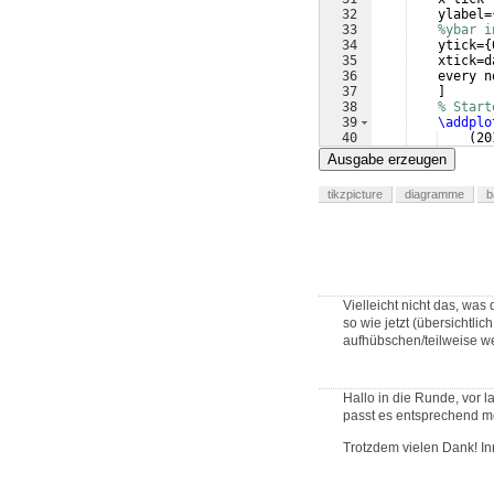
32
    ylabel=
33
%ybar i
34
    ytick=
{
35
    xtick=d
36
    every n
37
]
38
% Start
39
\addplo
40
(
20
41
(
20
Ausgabe erzeugen
tikzpicture
diagramme
b
Vielleicht nicht das, wa
so wie jetzt (übersichtli
aufhübschen/teilweise we
Hallo in die Runde, vor 
passt es entsprechend m
Trotzdem vielen Dank! I