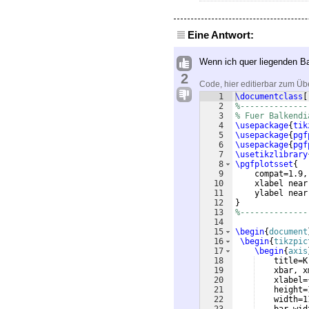
Eine Antwort:
Wenn ich quer liegenden B
2
Code, hier editierbar zum Üb
1
\documentclass
[
2
%--------------
3
% Fuer Balkendi
4
\usepackage
{
tik
5
\usepackage
{
pgf
6
\usepackage
{
pgf
7
\usetikzlibrary
8
\pgfplotsset
{
9
    compat=1.9,
10
    xlabel near
11
    ylabel near
12
}
13
%--------------
14
15
\begin
{
document
16
\begin
{
tikzpic
17
\begin
{
axis
18
    title=K
19
    xbar, x
20
    xlabel=
21
    height=
22
    width=1