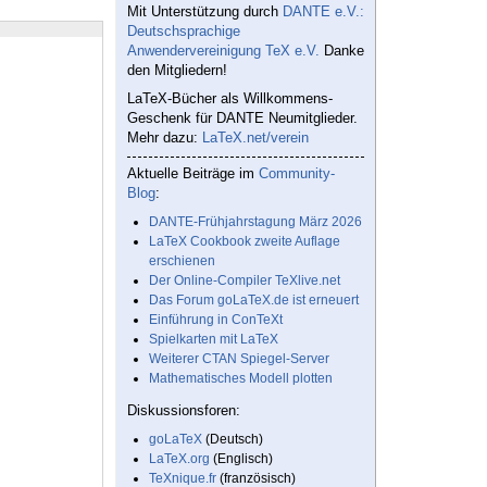
Mit Unterstützung durch
DANTE e.V.:
Deutschsprachige
Anwendervereinigung TeX e.V.
Danke
den Mitgliedern!
LaTeX-Bücher als Willkommens-
Geschenk für DANTE Neumitglieder.
Mehr dazu:
LaTeX.net/verein
Aktuelle Beiträge im
Community-
Blog
:
DANTE-Frühjahrstagung März 2026
LaTeX Cookbook zweite Auflage
erschienen
Der Online-Compiler TeXlive.net
Das Forum goLaTeX.de ist erneuert
Einführung in ConTeXt
Spielkarten mit LaTeX
Weiterer CTAN Spiegel-Server
Mathematisches Modell plotten
Diskussionsforen:
goLaTeX
(Deutsch)
LaTeX.org
(Englisch)
TeXnique.fr
(französisch)