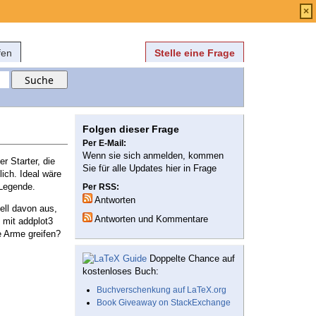
Anmelden
über
FAQ
×
fen
Stelle eine Frage
Folgen dieser Frage
Per E-Mail:
Wenn sie sich anmelden, kommen
 Starter, die
Sie für alle Updates hier in Frage
lich. Ideal wäre
 Legende.
Per RSS:
Antworten
ell davon aus,
Antworten und Kommentare
 mit addplot3
ie Arme greifen?
Doppelte Chance auf
kostenloses Buch:
Buchverschenkung auf LaTeX.org
Book Giveaway on StackExchange