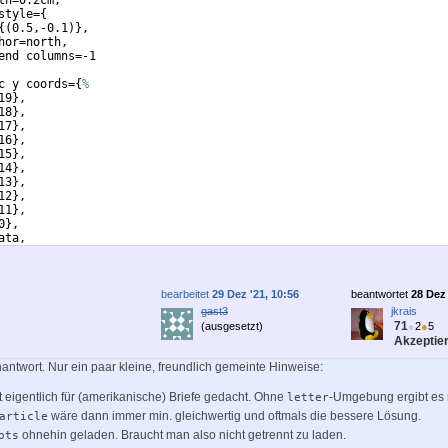
th=0.2cm,
style=
{
{(
0.5,-0.1
)}
,
hor=north,
end columns=-1
c y coords=
{
%
19
}
,
18
}
,
17
}
,
16
}
,
15
}
,
14
}
,
13
}
,
12
}
,
11
}
,
0
}
,
ata,
ear coords, 
bearbeitet
29 Dez '21, 10:56
beantwortet
28 Dez 
gast3
jkrais
71
(ausgesetzt)
●
2
●
5
Akzeptier
antwort. Nur ein paar kleine, freundlich gemeinte Hinweise:
t eigentlich für (amerikanische) Briefe gedacht. Ohne
-Umgebung ergibt es n
letter
wäre dann immer min. gleichwertig und oftmals die bessere Lösung.
article
ohnehin geladen. Braucht man also nicht getrennt zu laden.
ots