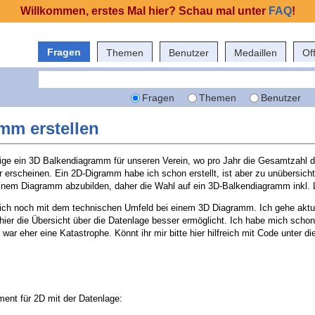
Willkommen, erstes Mal hier? Schau mal unter
FAQ
!
Fragen
Themen
Benutzer
Medaillen
Of
Fragen
Themen
Benutzer
mm erstellen
ge ein 3D Balkendiagramm für unseren Verein, wo pro Jahr die Gesamtzahl der
hr erscheinen. Ein 2D-Digramm habe ich schon erstellt, ist aber zu unübersicht
 einem Diagramm abzubilden, daher die Wahl auf ein 3D-Balkendiagramm inkl.
ich noch mit dem technischen Umfeld bei einem 3D Diagramm. Ich gehe aktu
ier die Übersicht über die Datenlage besser ermöglicht. Ich habe mich schon
war eher eine Katastrophe. Könnt ihr mir bitte hier hilfreich mit Code unter d
ent für 2D mit der Datenlage: