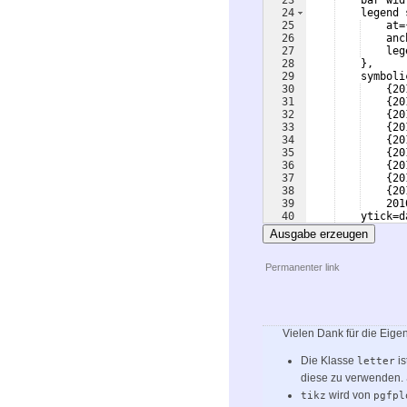
23
    bar wid
24
    legend 
25
    at=
26
    anc
27
    leg
28
}
,
29
    symboli
30
{
20
31
{
20
32
{
20
33
{
20
34
{
20
35
{
20
36
{
20
37
{
20
38
{
20
39
    201
40
    ytick=d
41
    nodes n
Ausgabe erzeugen
Permanenter link
Vielen Dank für die Eigen
Die Klasse
is
letter
diese zu verwenden.
wird von
tikz
pgfpl