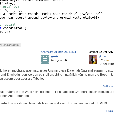
{
Plätze
}
,
nterval=0.1,
0,10,...,55
}
,
ata, nodes near coords, nodes near coords align=
{
vertical
}
,
ode near coord/.append style=
{
anchor=mid west,rotate=60
}
er gesamt
t
 coordinates 
{
10,23
)
11,17
)
alkendiagramm
bearbeitet
29 Dez '21, 11:04
gefragt
22 Dez '21,
gast3
jkrais
71
(ausgesetzt)
●
2
●
5
Akzeptier
s du hören möchtest, aber m.E. ist es Unsinn diese Daten als Säulendiagramm darzu
ch und Entwicklungen werden schnell ersichtlich; natürlich könnte man die Beschrift
glassen) oder aber als Tabelle.
Skillmon
lauter Bäumen den Wald nicht gesehen ;-) Ich habe die Graphen einfach horizontal
einen Anforderungen.
nnerhalb von <2h wurde mir als Newbie in diesem Forum geantwortet. SUPER!
jkrais