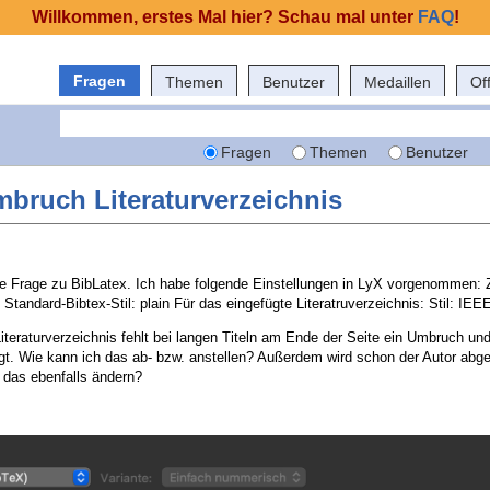
Willkommen, erstes Mal hier? Schau mal unter
FAQ
!
Fragen
Themen
Benutzer
Medaillen
Of
Fragen
Themen
Benutzer
mbruch Literaturverzeichnis
e Frage zu BibLatex. Ich habe folgende Einstellungen in LyX vorgenommen: Zi
 Standard-Bibtex-Stil: plain Für das eingefügte Literatruverzeichnis: Stil: IEE
teraturverzeichnis fehlt bei langen Titeln am Ende der Seite ein Umbruch un
gt. Wie kann ich das ab- bzw. anstellen? Außerdem wird schon der Autor abg
h das ebenfalls ändern?