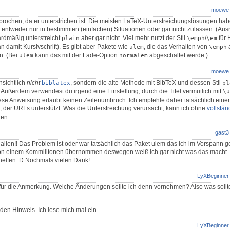
moewe
ebrochen, da er unterstrichen ist. Die meisten LaTeX-Unterstreichungslösungen ha
entweder nur in bestimmten (einfachen) Situationen oder gar nicht zulassen. (Au
rdmäßig unterstreicht
aber gar nicht. Viel mehr nutzt der Stil
/
für
plain
\emph
\em
 damit Kursivschrift). Es gibt aber Pakete wie
, die das Verhalten von
ulem
\emph
n. (Bei
kann das mit der Lade-Option
abgeschaltet werde.) ...
ulem
normalem
moewe
nsichtlich
nicht
, sondern die alte Methode mit BibTeX und dessen Stil
biblatex
pl
. Außerdem verwendest du irgend eine Einstellung, durch die Titel vermutlich mit
\u
ese Anweisung erlaubt keinen Zeilenumbruch. Ich empfehle daher tatsächlich ein
, der URLs unterstützt. Was die Unterstreichung verursacht, kann ich ohne
vollstän
gen.
gast3
allen!! Das Problem ist oder war tatsächlich das Paket ulem das ich im Vorspann g
on einem Kommilitonen übernommen deswegen weiß ich gar nicht was das macht. 
helfen :D Nochmals vielen Dank!
LyXBeginner
für die Anmerkung. Welche Änderungen sollte ich denn vornehmen? Also was sollt
den Hinweis. Ich lese mich mal ein.
LyXBeginner