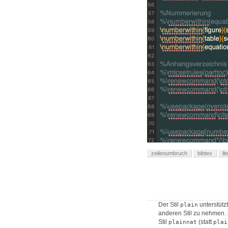
zeilenumbruch
bibtex
li
Der Stil
unterstütz
plain
anderen Stil zu nehmen. Z
Stil
(statt
plainnat
plai