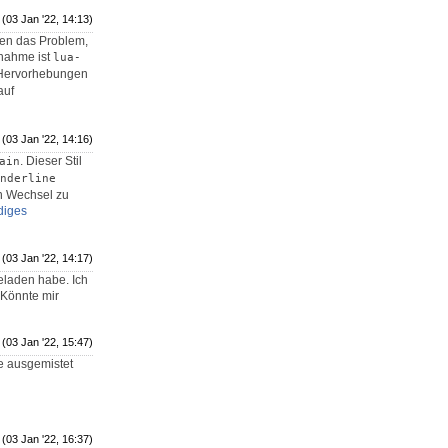
(03 Jan '22, 14:13)
ben das Problem,
snahme ist
lua-
 Hervorhebungen
auf
(03 Jan '22, 14:16)
. Dieser Stil
ain
nderline
en Wechsel zu
diges
(03 Jan '22, 14:17)
eladen habe. Ich
Könnte mir
(03 Jan '22, 15:47)
e ausgemistet
(03 Jan '22, 16:37)