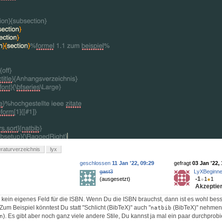
teraturverzeichnis
lyx
geschlossen
11 Jan '22, 09:29
gefragt
03 Jan '22,
gast3
LyXBeginne
-1
(ausgesetzt)
●
1
●
1
Akzeptier
t kein eigenes Feld für die ISBN. Wenn Du die ISBN brauchst, dann ist es wohl bess
um Beispiel könntest Du statt "Schlicht (BibTeX)" auch "
(BibTeX)" nehmen
natbib
). Es gibt aber noch ganz viele andere Stile, Du kannst ja mal ein paar durchprobi
n