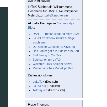
den Mitgliedern!
LaTeX-Bücher als Willkommens-
Geschenk für DANTE Neumitglieder.
Mehr dazu:
LaTeX.net/verein
Aktuelle Beiträge im
Community-
Blog
:
DANTE-Frühjahrstagung März 2026
LaTeX Cookbook zweite Auflage
erschienen
Der Online-Compiler TeXlive.net
Das Forum goLaTeX.de ist erneuert
Einführung in ConTeXt
Spielkarten mit LaTeX
Weiterer CTAN Spiegel-Server
Mathematisches Modell plotten
Diskussionsforen:
goLaTeX
(Deutsch)
LaTeX.org
(Englisch)
TeXnique.fr
(französisch)
Frage-Themen: