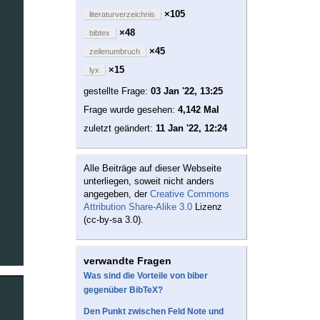
×105
literaturverzeichnis
×48
bibtex
×45
zeilenumbruch
×15
lyx
gestellte Frage:
03 Jan '22, 13:25
Frage wurde gesehen:
4,142 Mal
zuletzt geändert:
11 Jan '22, 12:24
Alle Beiträge auf dieser Webseite
unterliegen, soweit nicht anders
angegeben, der
Creative Commons
Attribution Share-Alike 3.0
Lizenz
(cc-by-sa 3.0).
verwandte Fragen
Was sind die Vorteile von biber
gegenüber BibTeX?
Den Punkt zwischen Feld Note und