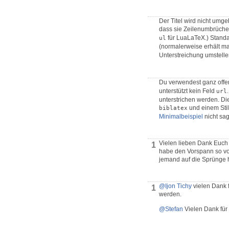
Der Titel wird nicht umg
dass sie Zeilenumbrüche 
für LuaLaTeX.) Standa
ul
(normalerweise erhält man
Unterstreichung umstelle
Du verwendest ganz offe
unterstützt kein Feld
url
unterstrichen werden. Di
und einem Stil
biblatex
Minimalbeispiel
nicht sa
Vielen lieben Dank Euch 
1
habe den Vorspann so v
jemand auf die Sprünge 
@Ijon Tichy
vielen Dank 
1
werden.
@Stefan
Vielen Dank für 