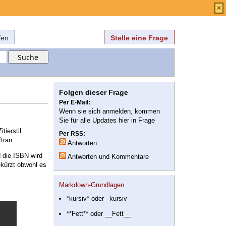
Anmelden
über
FAQ
×
fen
Stelle eine Frage
Folgen dieser Frage
Per E-Mail:
Wenn sie sich anmelden, kommen
Sie für alle Updates hier in Frage
tierstil
Per RSS:
Etran
Antworten
d die ISBN wird
Antworten und Kommentare
ekürzt obwohl es
Markdown-Grundlagen
*kursiv* oder _kursiv_
**Fett** oder __Fett__