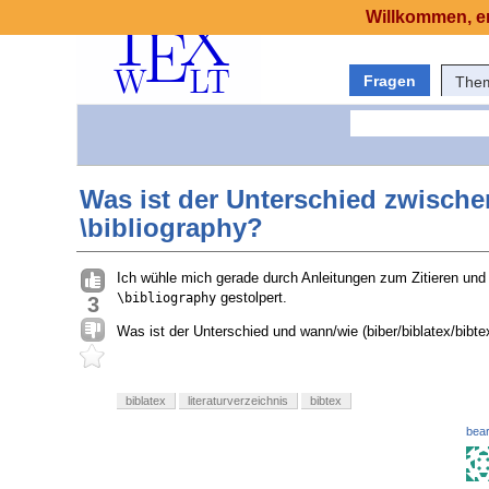
Willkommen, er
Fragen
The
Was ist der Unterschied zwisch
\bibliography?
Ich wühle mich gerade durch Anleitungen zum Zitieren und
gestolpert.
\bibliography
3
Was ist der Unterschied und wann/wie (biber/biblatex/bib
biblatex
literaturverzeichnis
bibtex
bear