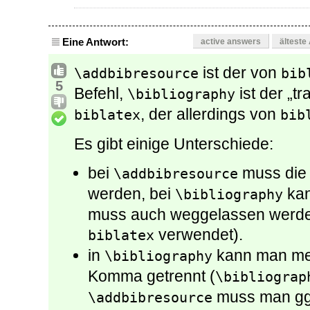
Eine Antwort:
active answers
älteste
ist der von
\addbibresource
bib
5
Befehl,
ist der „tr
\bibliography
, der allerdings von
biblatex
bib
Es gibt einige Unterschiede:
bei
muss die
\addbibresource
werden, bei
kan
\bibliography
muss auch weggelassen werden
verwendet).
biblatex
in
kann man meh
\bibliography
Komma getrennt (
\bibliograp
muss man gg
\addbibresource