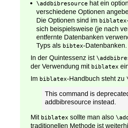
hat ein opti
\addbibresource
verschiedene Optionen angebe
Die Optionen sind im
biblatex
sich beispielsweise (je nach 
entfernte Datenbanken verwen
Typs als
-Datenbanken.
bibtex
In der Quintessenz ist
\addbibre
der Verwendung mit
ein
biblatex
Im
-Handbuch steht zu
biblatex
This command is deprecated
addbibresource instead.
Mit
sollte man also
biblatex
\ad
traditionellen Methode ist weiterh