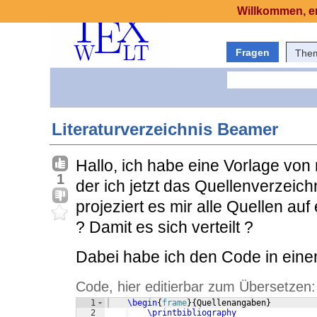
Willkommen, er
Fragen
The
Literaturverzeichnis Beamer
Hallo, ich habe eine Vorlage v
1
der ich jetzt das Quellenverzeich
projeziert es mir alle Quellen auf
? Damit es sich verteilt ?
Dabei habe ich den Code in eine
Code, hier editierbar zum Übersetzen:
1
\begin
{
frame
}
{
Quellenangaben
}
2
\printbibliography