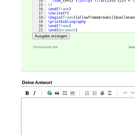
14
\sum
_
{
n=1
}
^
{
\infty
}
\frac
{
1
}
{
n^
{
2
}}
 < 
\
15
\]
16
\end
{
frame
}
17
\nocite
{
*
}
18
\begin
{
frame
}
[
allowframebreaks
]
{
Quellenan
19
\printbibliography
20
\end
{
frame
}
21
\end
{
document
}
Ausgabe erzeugen
Permanenter link
bear
Deine Antwort