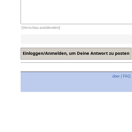
[Vorschau ausblenden]
über
|
FAQ