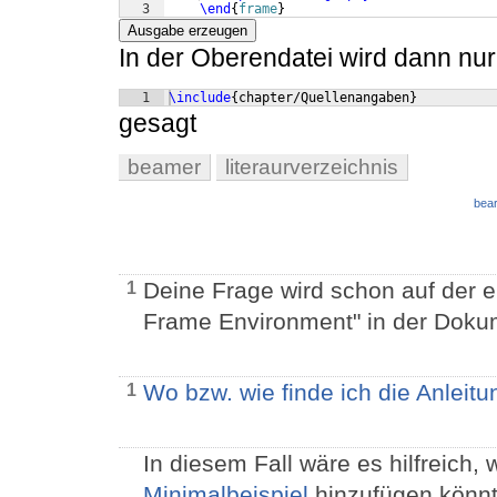
3
\end
{
frame
}
Ausgabe erzeugen
In der Oberendatei wird dann nur
1
\include
{
chapter/Quellenangaben
}
gesagt
beamer
literaurverzeichnis
bear
Deine Frage wird schon auf der e
1
Frame Environment" in der Dokum
Wo bzw. wie finde ich die Anleit
1
In diesem Fall wäre es hilfreich,
Minimalbeispiel
hinzufügen könnt