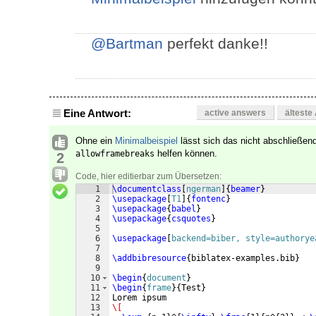
@Bartman
perfekt danke!!
Eine Antwort:
active answers
älteste
Ohne ein
Minimalbeispiel
lässt sich das nicht abschließend
helfen können.
allowframebreaks
2
Code, hier editierbar zum Übersetzen:
1
\documentclass
[
ngerman
]
{
beamer
}
2
\usepackage
[
T1
]
{
fontenc
}
3
\usepackage
{
babel
}
4
\usepackage
{
csquotes
}
5
6
\usepackage
[
backend=biber, style=authorye
7
8
\addbibresource
{
biblatex-examples.bib
}
9
10
\begin
{
document
}
11
\begin
{
frame
}
{
Test
}
12
Lorem ipsum
13
\[