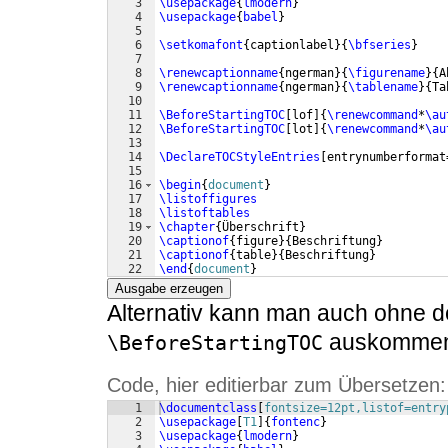
3
\usepackage
{
lmodern
}
4
\usepackage
{
babel
}
5
6
\setkomafont
{
captionlabel
}
{
\bfseries
}
7
8
\renewcaptionname
{
ngerman
}
{
\figurename
}
{
A
9
\renewcaptionname
{
ngerman
}
{
\tablename
}
{
Ta
10
11
\BeforeStartingTOC
[
lof
]
{
\renewcommand
*
\au
12
\BeforeStartingTOC
[
lot
]
{
\renewcommand
*
\au
13
14
\DeclareTOCStyleEntries
[
entrynumberformat
15
16
\begin
{
document
}
17
\listoffigures
18
\listoftables
19
\chapter
{
Überschrift
}
20
\captionof
{
figure
}
{
Beschriftung
}
21
\captionof
{
table
}
{
Beschriftung
}
22
\end
{
document
}
Ausgabe erzeugen
Alternativ kann man auch ohne d
auskomme
\BeforeStartingTOC
Code, hier editierbar zum Übersetzen:
1
\documentclass
[
fontsize=12pt,listof=entry
2
\usepackage
[
T1
]
{
fontenc
}
3
\usepackage
{
lmodern
}