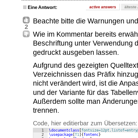
Eine Antwort:
active answers
älteste
Beachte bitte die Warnungen und 
2
Wie im Kommentar bereits erwäh
Beschriftung unter Verwendung 
gedruckt ausgeben lassen.
Aufgrund des gezeigten Quelltex
Verzeichnissen das Präfix hinzu
nicht verändert wird, ist die An
und der Variante für das Tabellenv
Außerdem sollte man Änderungen
trennen.
Code, hier editierbar zum Übersetzen:
1
\documentclass
[
fontsize=12pt,listof=entry
2
\usepackage
[
T1
]
{
fontenc
}