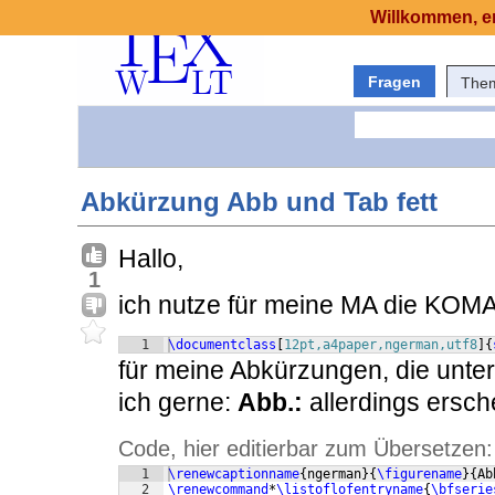
Willkommen, er
Fragen
The
Abkürzung Abb und Tab fett
Hallo,
1
ich nutze für meine MA die KOMA
1
\documentclass
[
12pt,a4paper,ngerman,utf8
]
{
für meine Abkürzungen, die unter
ich gerne:
Abb.:
allerdings ersche
Code, hier editierbar zum Übersetzen:
1
\renewcaptionname
{
ngerman
}
{
\figurename
}
{
Ab
2
\renewcommand
*
\listoflofentryname
{
\bfserie