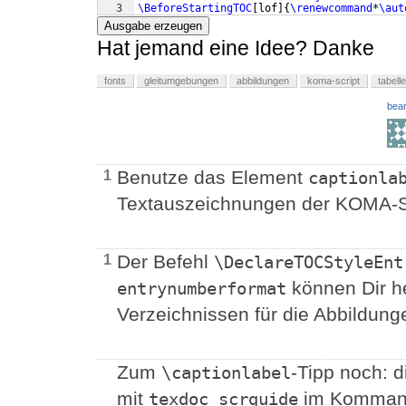
3
\BeforeStartingTOC
[
lof
]
{
\renewcommand
*
\aut
Ausgabe erzeugen
Hat jemand eine Idee? Danke
fonts
gleitumgebungen
abbildungen
koma-script
tabell
bear
Benutze das Element
1
captionla
Textauszeichnungen der KOMA-Sc
Der Befehl
1
\DeclareTOCStyleEnt
können Dir he
entrynumberformat
Verzeichnissen für die Abbildung
Zum
-Tipp noch: 
\captionlabel
mit
im Kommando
texdoc scrguide