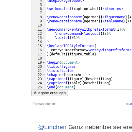
4
\usepackage
{
babel
}
5
6
\setkomafont
{
captionlabel
}
{
\bfseries
}
7
8
\renewcaptionname
{
ngerman
}
{
\figurename
}
{
A
9
\renewcaptionname
{
ngerman
}
{
\tablename
}
{
Ta
10
11
\newcommand\entrywithprefixformat
[
1
]
{
%
12
\renewcommand
{
\autodot
}
{
:
}
%
13
\textbf
{
#1
}
%
14
}
15
\DeclareTOCStyleEntries
[
16
  entrynumberformat=
\entrywithprefixforma
17
]
{
default
}
{
figure,table
}
18
19
\begin
{
document
}
20
\listoffigures
21
\listoftables
22
\chapter
{
Überschrift
}
23
\captionof
{
figure
}
{
Beschriftung
}
24
\captionof
{
table
}
{
Beschriftung
}
25
\end
{
document
}
Ausgabe erzeugen
Permanenter link
bear
@Linchen
Ganz nebenbei sei erwä