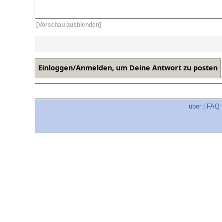
[Vorschau ausblenden]
über
|
FAQ