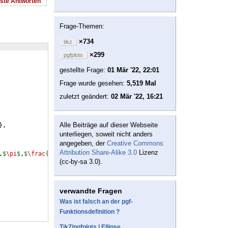
este Antworten
Frage-Themen:
×734
tikz
×299
pgfplots
gestellte Frage:
01 Mär '22, 22:01
Frage wurde gesehen:
5,519 Mal
zuletzt geändert:
02 Mär '22, 16:21
Alle Beiträge auf dieser Webseite
}
,
unterliegen, soweit nicht anders
angegeben, der
Creative Commons
Attribution Share-Alike 3.0
Lizenz
,
$
\pi
$
,
$
\frac
{3}{2}
\pi
$
}
,
(cc-by-sa 3.0).
verwandte Fragen
Was ist falsch an der pgf-
Funktionsdefinition ?
TikZ/pgfplots | Ellipse