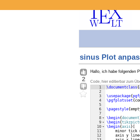
sinus Plot anpas
Hallo, ich habe folgenden P
2
Code, hier editierbar zum Üb
1
\documentclass
{
2
3
\usepackage
{
pgf
4
\pgfplotsset
{
co
5
6
\pagestyle
{
empt
7
8
\begin
{
document
9
\begin
{
tikzpict
10
\begin
{
axis
}
[
11
    minor tick 
12
    axis y line
13
    axis x line