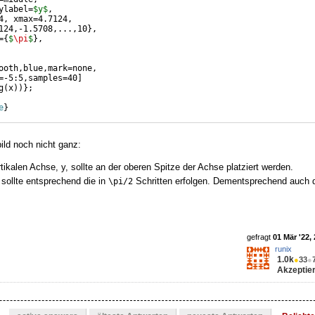
ylabel=
$y$
,
4, xmax=4.7124,
124,-1.5708,...,10
}
,
=
{
$
\pi
$
}
,
ooth,blue,mark=none,
=-5:5,samples=40
]
g
(
x
))}
;
e
}
ild noch nicht ganz:
tikalen Achse, y, sollte an der oberen Spitze der Achse platziert werden.
sollte entsprechend die in
Schritten erfolgen. Dementsprechend auch d
\pi/2
gefragt
01 Mär '22,
runix
1.0k
●
33
●
Akzeptier