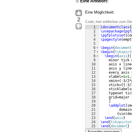
Eine Antwort:
Eine Möglichkeit:
2
Code, hier editierbar zum Üb
1
\documentclass
{
2
\usepackage
{
pgf
3
\pgfplotsset
{
co
4
\pagestyle
{
empt
5
6
\begin
{
document
7
\begin
{
tikzpict
8
\begin
{
axis
}
[
9
    minor tick 
10
    axis x line
11
    axis y line
12
    every axis 
13
    xlabel=
$x$
,
14
    xmin=
{
-3/2*
15
    xtick=
{{
-3/
16
    xticklabels
17
    typeset tic
18
    grid=major
19
]
20
\addplot
[
sm
21
 domain
22
{
sin
(
de
23
\end
{
axis
}
24
\end
{
tikzpictur
25
\end
{
document
}
Ausgabe erzeugen