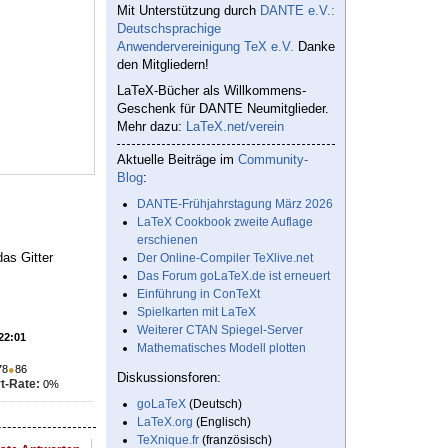
Mit Unterstützung durch
DANTE e.V.:
Deutschsprachige
Anwendervereinigung TeX e.V.
Danke
den Mitgliedern!
LaTeX-Bücher als Willkommens-
Geschenk für DANTE Neumitglieder.
Mehr dazu:
LaTeX.net/verein
Aktuelle Beiträge im
Community-
Blog
:
DANTE-Frühjahrstagung März 2026
LaTeX Cookbook zweite Auflage
erschienen
as Gitter
Der Online-Compiler TeXlive.net
Das Forum goLaTeX.de ist erneuert
Einführung in ConTeXt
Spielkarten mit LaTeX
Weiterer CTAN Spiegel-Server
 22:01
Mathematisches Modell plotten
78
●
86
Diskussionsforen:
t-Rate:
0%
goLaTeX
(Deutsch)
LaTeX.org
(Englisch)
TeXnique.fr
(französisch)