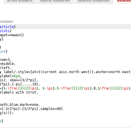
active answers
älteste Antworten
neueste Antworten
Beliebt
ersetzen:
article
}
plots
}
mpat=newest
}
y
}
}
ure
}
num=3,
=middle,
=left,
y label/.style=
{
at=
{(
current axis.north west
)}
,anchor=north east
ylabel=
$y$
,
pi
}
, xmax=
{
3/2*pi
}
,
2*pi
}
,
{
-pi
}
,...,10
}
,
=
{
$-
\frac
{3}{2}
\pi
$
, 
$-
\pi
$
,
$-
\frac
{1}{2}
\pi
$
,0,
$
\frac
{1}{2}
\pi
$
klabels with strut,
ooth,blue,mark=none,
=
{
-3/2*pi
}
:
{
3/2*pi
}
,samples=40
]
g
(
x
))}
;
e
}