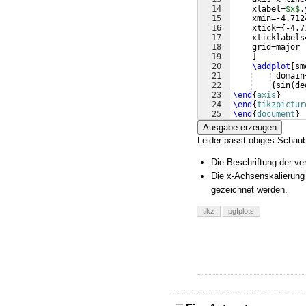
14
    xlabel=
$x$
,
15
    xmin=-4.712
16
    xtick=
{
-4.7
17
    xticklabels
18
    grid=major
19
]
20
\addplot
[
sm
21
 domain
22
{
sin
(
de
23
\end
{
axis
}
24
\end
{
tikzpictur
25
\end
{
document
}
Ausgabe erzeugen
Leider passt obiges Schaub
Die Beschriftung der ver
Die x-Achsenskalierung 
gezeichnet werden.
tikz
pgfplots