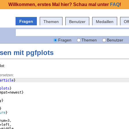
Willkommen, erstes Mal hier? Schau mal unter
FAQ
!
Fragen
Themen
Benutzer
Medaillen
Of
Fragen
Themen
Benutzer
sen mit pgfplots
lot:
ersetzen:
article
}
plots
}
mpat=newest
}
y
}
}
ure
}
num=3,
=left,
=middle,