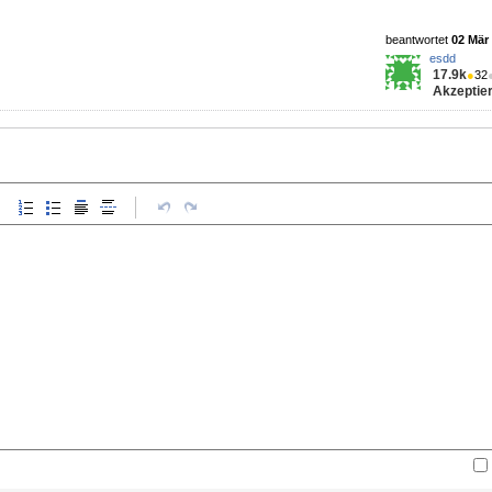
beantwortet
02 Mär 
esdd
17.9k
●
32
Akzeptier