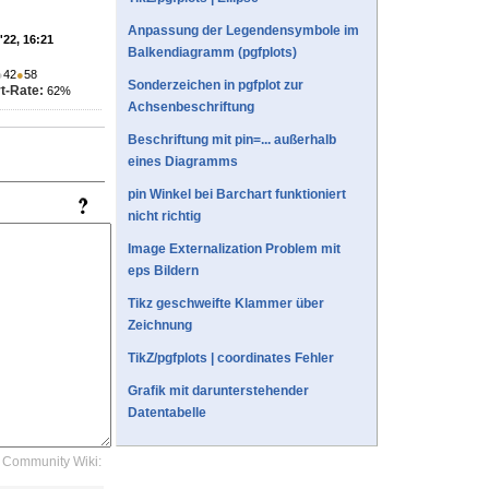
Anpassung der Legendensymbole im
'22, 16:21
Balkendiagramm (pgfplots)
●
42
●
58
Sonderzeichen in pgfplot zur
t-Rate:
62%
Achsenbeschriftung
Beschriftung mit pin=... außerhalb
eines Diagramms
pin Winkel bei Barchart funktioniert
nicht richtig
Image Externalization Problem mit
eps Bildern
Tikz geschweifte Klammer über
Zeichnung
TikZ/pgfplots | coordinates Fehler
Grafik mit darunterstehender
Datentabelle
Community Wiki: