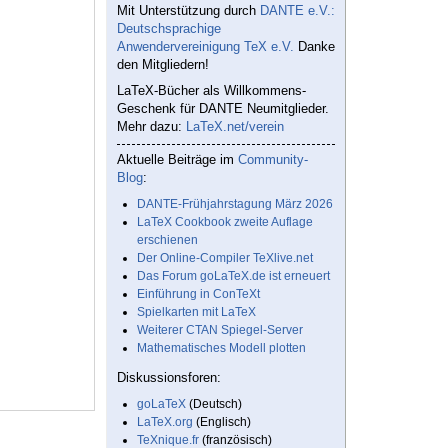
Mit Unterstützung durch
DANTE e.V.:
Deutschsprachige
Anwendervereinigung TeX e.V.
Danke
den Mitgliedern!
LaTeX-Bücher als Willkommens-
Geschenk für DANTE Neumitglieder.
Mehr dazu:
LaTeX.net/verein
Aktuelle Beiträge im
Community-
Blog
:
DANTE-Frühjahrstagung März 2026
LaTeX Cookbook zweite Auflage
erschienen
Der Online-Compiler TeXlive.net
Das Forum goLaTeX.de ist erneuert
Einführung in ConTeXt
Spielkarten mit LaTeX
Weiterer CTAN Spiegel-Server
Mathematisches Modell plotten
Diskussionsforen:
goLaTeX
(Deutsch)
LaTeX.org
(Englisch)
TeXnique.fr
(französisch)