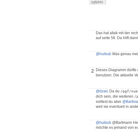
pgfplots
Das hat afaik mit der rec
auf seite 56. Da hilft dan
@huibub
Was genau meinst
Dieses Diagramm dürfte
2
benutzen. Die aktuelle Ve
@dzaic
Da du
/pgf/num
dich sein, die weiteren
/
solltest du aber
@Bartma
weil sie eventuell in and
@huibub
@Bartmann Herzl
möchte es jemand von e