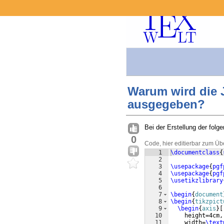
Warum wird die J
ausgegeben?
Bei der Erstellung der folg
0
Code, hier editierbar zum Üb
1
\documentclass
{
2
3
\usepackage
{
pgf
4
\usepackage
{
pgf
5
\usetikzlibrary
6
7
\begin
{
document
8
\begin
{
tikzpict
9
\begin
{
axis
}
[
10
    height=4cm,
11
    width=
\text