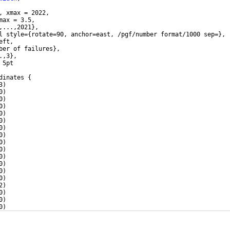
, xmax = 2022,
max = 3.5,
,...,2021
}
,
l style=
{
rotate=90, anchor=east, /pgf/number format/1000 sep=
}
,
eft,
ber of failures
}
,
.,3
}
,
 5pt
dinates 
{
3
)
0
)
0
)
0
)
0
)
0
)
0
)
0
)
0
)
0
)
0
)
0
)
0
)
0
)
2
)
0
)
0
)
0
)
0
)