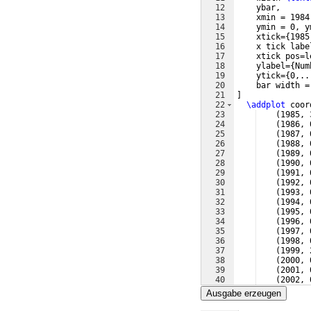
12
    ybar,
13
    xmin = 1984
14
    ymin = 0, y
15
    xtick=
{
1985
16
    x tick labe
17
    xtick pos=l
18
    ylabel=
{
Num
19
    ytick=
{
0,..
20
    bar width =
21
]
22
\addplot
 coor
23
(
1985, 
24
(
1986, 
25
(
1987, 
26
(
1988, 
27
(
1989, 
28
(
1990, 
29
(
1991, 
30
(
1992, 
31
(
1993, 
32
(
1994, 
33
(
1995, 
34
(
1996, 
35
(
1997, 
36
(
1998, 
37
(
1999, 
38
(
2000, 
39
(
2001, 
40
(
2002, 
41
(
2003, 
Ausgabe erzeugen