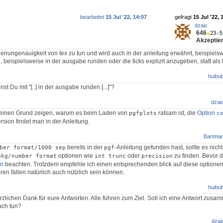
bearbeitet
15 Jul '22, 14:07
gefragt
15 Jul '22, 
dzaic
646
●
23
●
5
Akzeptier
henungenauigkeit von tex zu tun und wird auch in der anleitung erwähnt, beispielsw
n, beispielsweise in der ausgabe runden oder die ticks explizit anzugeben, statt als 
huibu
 Du mit "[..] in der ausgabe runden [...]"?
dzai
 einen Grund zeigen, warum es beim Laden von
ratsam ist, die
Option
pgfplots
c
rsion findet man in der Anleitung.
Bartma
bereits in der
-Anleitung gefunden hast, sollte es nicht
ber format/1000 sep
pgf
optionen wie
oder
zu finden. Bevor d
pkg/number format
int trunc
precision
n
beachten. Trotzdem empfehle ich einen entsprechenden blick auf diese optionen 
eren fällen natürlich auch nützlich sein können.
huibu
ichen Dank für eure Antworten. Alle führen zum Ziel. Soll ich eine Antwort zusa
uch tun?
dzai