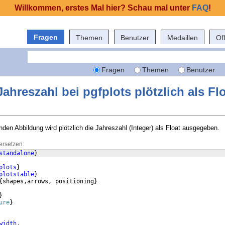
Willkommen, erstes Mal hier? Schau mal unter
FAQ
!
Fragen
Themen
Benutzer
Medaillen
Of
Fragen
Themen
Benutzer
ahreszahl bei pgfplots plötzlich als Fl
enden Abbildung wird plötzlich die Jahreszahl (Integer) als Float ausgegeben.
ersetzen:
standalone
}
plots
}
plotstable
}
{
shapes,arrows, positioning
}
}
ure
}
width
,