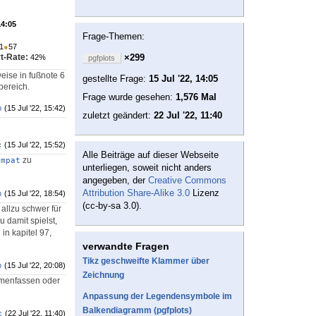
14:05
Frage-Themen:
1
●
57
t-Rate:
×299
42%
pgfplots
eise in fußnote 6
gestellte Frage:
15 Jul '22, 14:05
bereich.
Frage wurde gesehen:
1,576 Mal
b
(15 Jul '22, 15:42)
zuletzt geändert:
22 Jul '22, 11:40
c
(15 Jul '22, 15:52)
Alle Beiträge auf dieser Webseite
zu
ompat
unterliegen, soweit nicht anders
angegeben, der
Creative Commons
Attribution Share-Alike 3.0
Lizenz
n
(15 Jul '22, 18:54)
(cc-by-sa 3.0).
 allzu schwer für
u damit spielst,
in kapitel 97,
verwandte Fragen
Tikz geschweifte Klammer über
b
(15 Jul '22, 20:08)
Zeichnung
mmenfassen oder
Anpassung der Legendensymbole im
Balkendiagramm (pgfplots)
c
(22 Jul '22, 11:40)