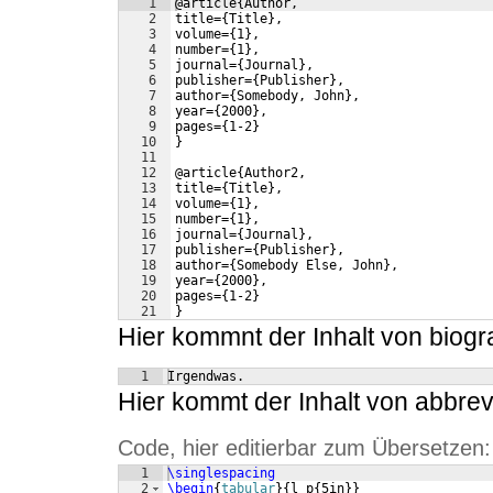
1
@article{Author,
2
title={Title},
3
volume={1},
4
number={1},
5
journal={Journal},
6
publisher={Publisher},
7
author={Somebody, John},
8
year={2000},
9
pages={1-2}
10
}
11
12
@article{Author2,
13
title={Title},
14
volume={1},
15
number={1},
16
journal={Journal},
17
publisher={Publisher},
18
author={Somebody Else, John},
19
year={2000},
20
pages={1-2}
21
}
Hier kommnt der Inhalt von biogr
1
Irgendwas.
Hier kommt der Inhalt von abbrev
Code, hier editierbar zum Übersetzen:
1
\singlespacing
2
\begin
{
tabular
}
{
l p
{
5in
}}