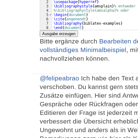
2
\usepackage
{
hyperref
}
3
\bibliographystyle
{
amsplain
}
% entweder
4
%\bibliographystyle{amsalpha}% oder
5
\begin
{
document
}
6
\cite
{
angenendt
}
7
\bibliography
{
biblatex-examples
}
8
\end
{
document
}
Ausgabe erzeugen
Bitte ergänze durch
Bearbeiten d
vollständiges Minimalbeispiel
, m
nachvollziehen können.
@felipeabrao
Ich habe den Text a
verschoben. Du kannst gern stets 
Zusätze einfügen. Hier sind Antwo
Gespräche oder Rückfragen oder
Editieren der Frage ist jederzeit
verbessert die Übersicht erheblic
Ungewohnt und anders als in Web