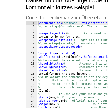
Danke, huibub. Aber irgendwie funk
kommnt ein kurzes Beispiel.
Code, hier editierbar zum Übersetzen:
1
\documentclass
[
editMode
]
{
ufdissertation
}
\
2
%\usepackage{CustomMacros}%  This is a us
3
4
\usepackage
{
tikz
}
%       tikz is used by 
5
certainly by me for this.
6
\usepackage
{
pgfplots
}
%   pgfplots is tikz
7
%\usepackage{amsrefs}%   amsrefs contains
8
\usepackage
{
algpseudocode
}
9
10
\usepackage
{
scrextend
}
11
\deffootnote
{
1.5em
}
{
0em
}
{
\thefootnotemark
12
%% Uncomment the relevant line below if y
13
\haveTablestrue
%        Uncomment this if
14
\haveFigurestrue
%       Uncomment this if
15
\haveObjectstrue
%       Uncomment this if
16
certainly not the case however.
17
%%% Below are the commands to set the deg
18
%       Most of these are self explanator
19
%       Note: The \chair command takes an
20
%           So if John was your chair and
21
{
John
}
.
22
%           If John was your chair and yo
23
\title
{
any
}
%  Put your title here.
24
\degreeType
{
any
}
%   Official name of your
25
\major
{
any
}
%                    Your offi
26
\author
{
any
}
%                  Your Name