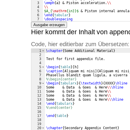
3
\emph
{
a
}
 & Piston acceleration.
\\
4
\\
5
$A_{
\mathrm
{in}}$
 & Piston internal annula
6
\end
{
tabular
}
7
\doublespacing
Ausgabe erzeugen
Hier kommt der Inhalt von append
Code, hier editierbar zum Übersetzen:
1
\chapter
{
Some Additional Material
}
2
3
Test for first appendix file.
4
5
\begin
{
table
}
[
h
]
6
\caption
[
Aliquam mi nisi
]
{
Aliquam mi nisi
7
Phasellus blandit quam ligula, a viverra 
8
%\begin{center}
9
\begin
{
tabularx
}
{
\textwidth
}
{
XXXX
}
\hline
10
Some    & Data  & Goes  & Here
\\
\hline
11
Some    & Data  & Goes  & Here
\\
12
Some    & Data  & Goes  & Here
\\
13
Some    & Data  & Goes  & Here
\\
\hline
14
\end
{
tabularx
}
15
%\end{center}
16
17
\end
{
table
}
18
19
20
\chapter
{
Secondary Appendix Content
}