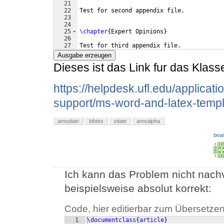
21
22
Test for second appendix file.
23
24
25
\chapter
{
Expert Opinions
}
26
27
Test for third appendix file.
Ausgabe erzeugen
Dieses ist das Link fur das Klasse
https://helpdesk.ufl.edu/applicati
support/ms-word-and-latex-templ
amsplain
bibtex
zitate
amsalpha
bear
Ich kann das Problem nicht nachvo
beispielsweise absolut korrekt:
Code, hier editierbar zum Übersetzen
1
\documentclass
{
article
}