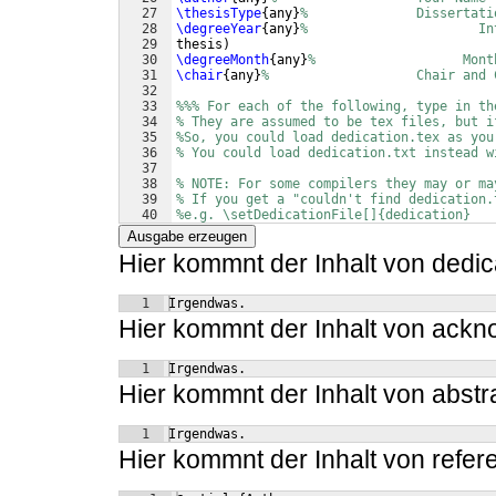
27
\thesisType
{
any
}
%              Dissertati
28
\degreeYear
{
any
}
%                      In
29
thesis
)
30
\degreeMonth
{
any
}
%                   Mont
31
\chair
{
any
}
%                   Chair and 
32
33
%%% For each of the following, type in th
34
% They are assumed to be tex files, but i
35
%So, you could load dedication.tex as you
36
% You could load dedication.txt instead w
37
38
% NOTE: For some compilers they may or ma
39
% If you get a "couldn't find dedication.
40
%e.g. \setDedicationFile[]{dedication}
41
Ausgabe erzeugen
Hier kommnt der Inhalt von dedica
1
Irgendwas.
Hier kommnt der Inhalt von ackn
1
Irgendwas.
Hier kommnt der Inhalt von abstra
1
Irgendwas.
Hier kommnt der Inhalt von refer