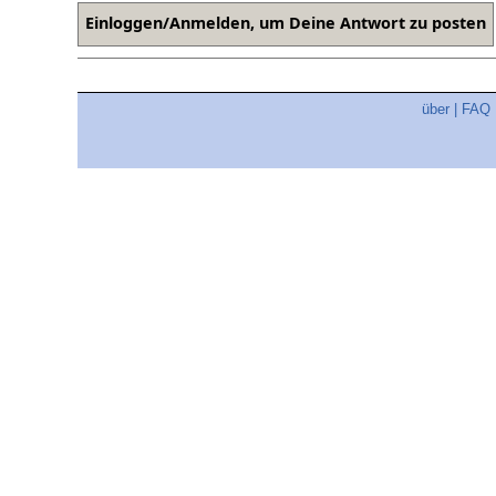
über
|
FAQ