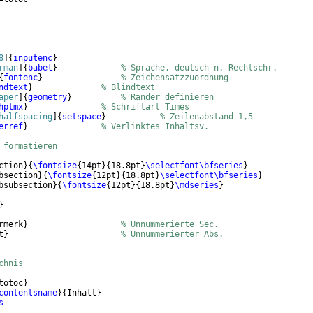
-----------------------------------------------  
8
]
{
inputenc
}
rman
]
{
babel
}
% Sprache, deutsch n. Rechtschr.
{
fontenc
}
% Zeichensatzzuordnung
ndtext
}
% Blindtext
aper
]
{
geometry
}
% Ränder definieren
hptmx
}
% Schriftart Times
halfspacing
]
{
setspace
}
% Zeilenabstand 1,5
erref
}
% Verlinktes Inhaltsv.
 formatieren
ction
}
{
\fontsize
{
14pt
}
{
18.8pt
}
\selectfont\bfseries
}
bsection
}
{
\fontsize
{
12pt
}
{
18.8pt
}
\selectfont\bfseries
}
bsubsection
}
{
\fontsize
{
12pt
}
{
18.8pt
}
\mdseries
}
}
rmerk
}
% Unnummerierte Sec.        
t
}
% Unnummerierter Abs.
chnis
totoc
}
contentsname
}
{
Inhalt
}
s