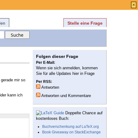
Anmelden
über
FAQ
×
fen
Stelle eine Frage
Folgen dieser Frage
Per E-Mail:
Wenn sie sich anmelden, kommen
Sie für alle Updates hier in Frage
 gerade mir so
Per RSS:
Antworten
ider kann ich
Antworten und Kommentare
Doppelte Chance auf
kostenloses Buch:
Buchverschenkung auf LaTeX.org
Book Giveaway on StackExchange