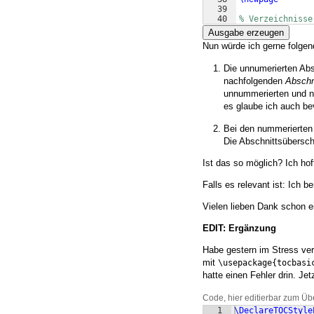
39
40
% Verzeichnisse
41
\listoffigures
Ausgabe erzeugen
Nun würde ich gerne folge
Die unnumerierten Abs
nachfolgenden
Abschn
unnummerierten und n
es glaube ich auch b
Bei den nummerierte
Die Abschnittsübersch
Ist das so möglich? Ich ho
Falls es relevant ist: Ich 
Vielen lieben Dank schon 
EDIT: Ergänzung
Habe gestern im Stress ve
mit
\usepackage{tocbasi
hatte einen Fehler drin. Jet
Code, hier editierbar zum Üb
1
\DeclareTOCStyle