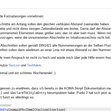
nde Formatierungen vornehmen:
chnitte am Anfang sollen den gleichen vertikalen Abstand zueinander haben, 
itte
und nicht diese riesigen Zeilenabstände wie bisher. Gerne darf der Abst
ummerierten Elementen etwas größer sein, das ist aber kein muss. Wenn mög
evorzugen, wenn die unnumerierten
Abschnitte
im Inhaltsverzeichnis nicht fett
n
Abschnitten
sollen gemäß DIN1421 alle Nummerierungen an der Selben Flucht
riften sollen dann wiederum an einer Linie mit etwas Abstand zu den Nummer
ffe mein Anspruch ist nicht zu hoch und würde mich über jede Hilfe enorm fre
benutze
TexLive
und
TexMaker
.
einmal und ein schönes Wochenende! :)
rgessen zu erwähnen, dass ich bereits in der KOMA Skript Dokumentation na
und
herumprobiert habe. Punkt 2 hat sich jetzt au
c}
\DeclareTOCStyleEntry
zt funzt es allerdings so:
ersetzen:
Entry
[
numwidth=15mm
]
{
tocline
}
{
section
}