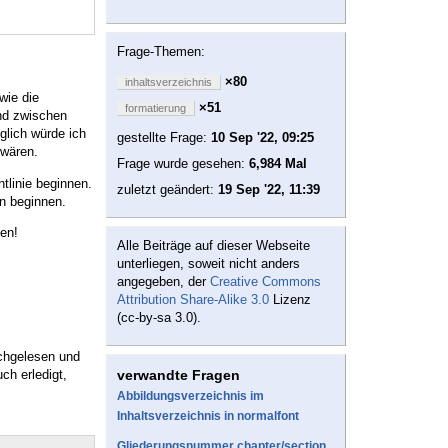
Frage-Themen:
×80
inhaltsverzeichnis
wie die
×51
formatierung
and zwischen
lich würde ich
gestellte Frage:
10 Sep '22, 09:25
 wären.
Frage wurde gesehen:
6,984 Mal
linie beginnen.
zuletzt geändert:
19 Sep '22, 11:39
n beginnen.
uen!
Alle Beiträge auf dieser Webseite
unterliegen, soweit nicht anders
angegeben, der
Creative Commons
Attribution Share-Alike 3.0
Lizenz
(cc-by-sa 3.0).
chgelesen und
ch erledigt,
verwandte Fragen
Abbildungsverzeichnis im
Inhaltsverzeichnis in normalfont
Gliederungsnummer chapter/section