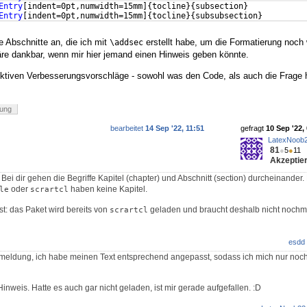
Entry
[
indent=0pt,numwidth=15mm
]
{
tocline
}
{
subsection
}
Entry
[
indent=0pt,numwidth=15mm
]
{
tocline
}
{
subsubsection
}
ie Abschnitte an, die ich mit
erstellt habe, um die Formatierung noch 
\addsec
re dankbar, wenn mir hier jemand einen Hinweis geben könnte.
uktiven Verbesserungsvorschläge - sowohl was den Code, als auch die Frage hie
rung
bearbeitet
14 Sep '22, 11:51
gefragt
10 Sep '22,
LatexNoob
81
●
5
●
11
Akzeptier
ei dir gehen die Begriffe Kapitel (chapter) und Abschnitt (section) durcheinander.
oder
haben keine Kapitel.
le
scrartcl
t: das Paket wird bereits von
geladen und braucht deshalb nicht nochm
scrartcl
esdd
meldung, ich habe meinen Text entsprechend angepasst, sodass ich mich nur noch 
 Hinweis. Hatte es auch gar nicht geladen, ist mir gerade aufgefallen. :D