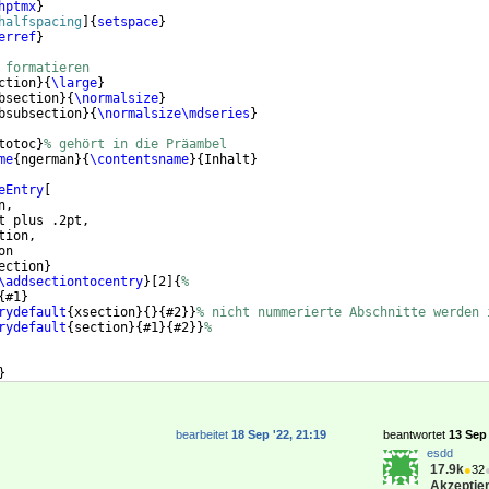
hptmx
}
halfspacing
]
{
setspace
}
erref
}
 formatieren
ction
}
{
\large
}
bsection
}
{
\normalsize
}
bsubsection
}
{
\normalsize\mdseries
}
totoc
}
% gehört in die Präambel
me
{
ngerman
}
{
\contentsname
}
{
Inhalt
}
eEntry
[
n,
t plus .2pt,
tion,
on
ection
}
\addsectiontocentry
}
[
2
]
{
%
{
#1
}
rydefault
{
xsection
}
{
}
{
#2
}}
% nicht nummerierte Abschnitte werden 
rydefault
{
section
}
{
#1
}
{
#2
}}
% 
}
rmerk
}
bearbeitet
18 Sep '22, 21:19
beantwortet
13 Sep 
esdd
17.9k
●
32
Akzeptier