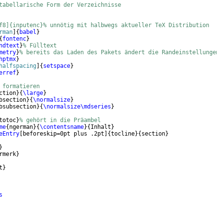
tabellarische Form der Verzeichnisse
f8]{inputenc}% unnötig mit halbwegs aktueller TeX Distribution 
rman
]
{
babel
}
{
fontenc
}
ndtext
}
% Fülltext
metry
}
% bereits das Laden des Pakets ändert die Randeinstellunge
hptmx
}
halfspacing
]
{
setspace
}
erref
}
 formatieren
ction
}
{
\large
}
bsection
}
{
\normalsize
}
bsubsection
}
{
\normalsize\mdseries
}
totoc
}
% gehört in die Präambel
me
{
ngerman
}
{
\contentsname
}
{
Inhalt
}
eEntry
[
beforeskip=0pt plus .2pt
]
{
tocline
}
{
section
}
}
rmerk
}
t
}
s