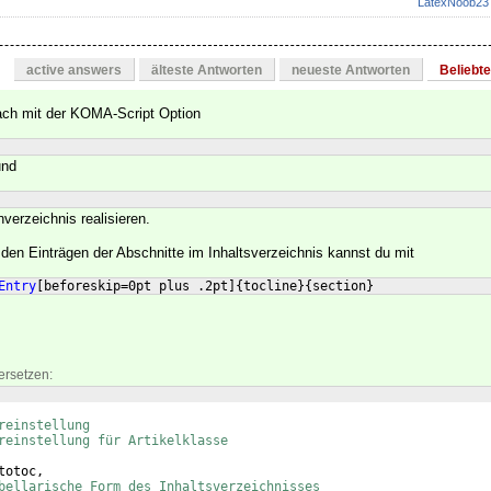
LatexNoob23
active answers
älteste Antworten
neueste Antworten
Beliebt
fach mit der KOMA-Script Option
und
nverzeichnis realisieren.
 den Einträgen der Abschnitte im Inhaltsverzeichnis kannst du mit
Entry
[
beforeskip=0pt plus .2pt
]
{
tocline
}
{
section
}
ersetzen:
reinstellung
reinstellung für Artikelklasse
totoc,
bellarische Form des Inhaltsverzeichnisses