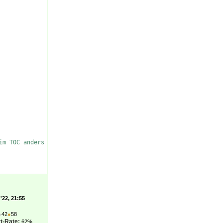
im TOC anders formatiert (nicht sinnvoll)
'22, 21:55
●
42
●
58
t-Rate:
62%