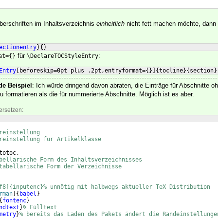
ngsverzeichnis
}
erschriften im Inhaltsverzeichnis
einheitlich
nicht fett machen möchte, dann
ectionentry
}
{
}
für
:
at={}
\DeclareTOCStyleEntry
Entry
[
beforeskip=0pt plus .2pt,entryformat=
{
}]
{
tocline
}
{
section
}
de Beispiel
: Ich würde dringend davon abraten, die Einträge für Abschnitte
u formatieren als die für nummerierte Abschnitte. Möglich ist es aber.
ersetzen:
reinstellung
reinstellung für Artikelklasse
totoc,
bellarische Form des Inhaltsverzeichnisses
tabellarische Form der Verzeichnisse
f8]{inputenc}% unnötig mit halbwegs aktueller TeX Distribution 
rman
]
{
babel
}
{
fontenc
}
ndtext
}
% Fülltext
metry
}
% bereits das Laden des Pakets ändert die Randeinstellunge