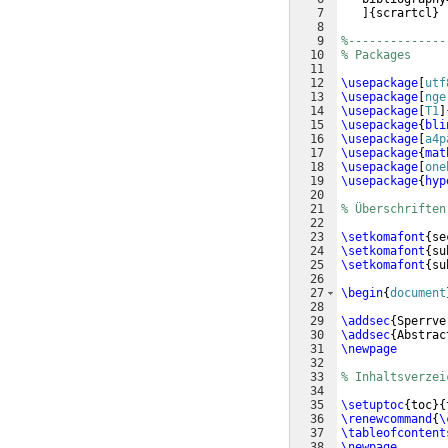
7
]
{
scrartcl
}
8
9
%--------------
10
% Packages
11
12
\usepackage
[
utf
13
\usepackage
[
nge
14
\usepackage
[
T1
]
15
\usepackage
{
bli
16
\usepackage
[
a4p
17
\usepackage
{
mat
18
\usepackage
[
one
19
\usepackage
{
hyp
20
21
% Überschriften
22
23
\setkomafont
{
se
24
\setkomafont
{
su
25
\setkomafont
{
su
26
27
\begin
{
document
28
29
\addsec
{
Sperrve
30
\addsec
{
Abstrac
31
\newpage
32
33
% Inhaltsverzei
34
35
\setuptoc
{
toc
}
{
36
\renewcommand
{
\
37
\tableofcontent
38
\newpage