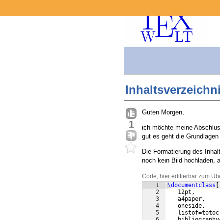
Inhaltsverzeichn
Guten Morgen,
1
ich möchte meine Abschluss
gut es geht die Grundlagen
Die Formatierung des Inhalt
noch kein Bild hochladen, a
Code, hier editierbar zum Üb
1
\documentclass
[
2
   12pt,       
3
   a4paper,    
4
   oneside,    
5
   listof=totoc
6
   bibliography