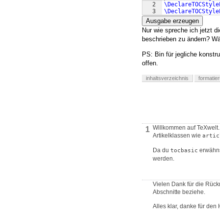
2
\DeclareTOCStyle
3
\DeclareTOCStyle
Ausgabe erzeugen
Nur wie spreche ich jetzt d
beschrieben zu ändern? Wä
PS: Bin für jegliche konstr
offen.
inhaltsverzeichnis
formatie
Willkommen auf TeXwelt. B
1
Artikelklassen wie
artic
Da du
erwähns
tocbasic
werden.
Vielen Dank für die Rück
Abschnitte beziehe.
Alles klar, danke für den