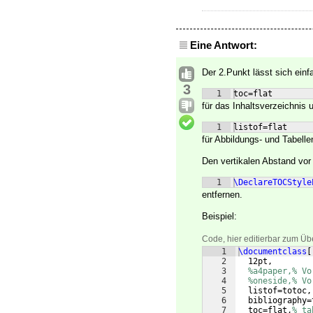
Eine Antwort:
Der 2.Punkt lässt sich ein
3
1
toc=flat
für das Inhaltsverzeichnis 
1
listof=flat
für Abbildungs- und Tabelle
Den vertikalen Abstand vor
1
\DeclareTOCStyle
entfernen.
Beispiel:
Code, hier editierbar zum Üb
1
\documentclass
[
2
  12pt,
3
%a4paper,% Vo
4
%oneside,% Vo
5
  listof=totoc,
6
  bibliography=
7
  toc=flat,
% ta