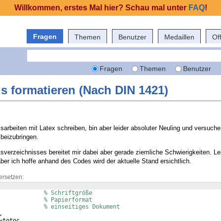
Willkommen, erstes Mal hier? Schau mal unter
FAQ
!
Fragen
Themen
Benutzer
Medaillen
Of
Fragen
Themen
Benutzer
is formatieren (Nach DIN 1421)
arbeiten mit Latex schreiben, bin aber leider absoluter Neuling und versuche
 beizubringen.
sverzeichnisses bereitet mir dabei aber gerade ziemliche Schwierigkeiten. Le
ber ich hoffe anhand des Codes wird der aktuelle Stand ersichtlich.
ersetzen:
             
% Schriftgröße 
             
% Papierformat 
             
% einseitiges Dokument 
,
=totoc