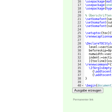
16
\usepackage
{
mat
17
\usepackage
[
one
18
\usepackage
{
hyp
19
20
% Überschriften
21
\setkomafont
{
se
22
\setkomafont
{
su
23
\setkomafont
{
su
24
25
\setuptoc
{
toc
}
{
26
\renewcaptionna
27
28
\DeclareTOCStyl
29
  level:=sectio
30
  beforeskip=0p
31
  numwidth:=sec
32
  indent:=secti
33
]
{
tocline
}
{
xs
34
\renewcommand
*
{
35
\IfArgIsEmpty
36
{
\addtocent
37
{
\addtocent
38
}
39
40
\begin
{
document
41
\addsec
{
Sperrve
Ausgabe erzeugen
Permanenter link