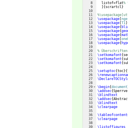
8
  listof=flat
% 
9
]
{
scrartcl
}
10
11
%\usepackage[ut
12
\usepackage
[
nge
13
\usepackage
[
T1
]
14
\usepackage
{
bli
15
\usepackage
{
geo
16
\usepackage
{
mat
17
\usepackage
[
one
18
\usepackage
{
hyp
19
20
% Überschriften
21
\setkomafont
{
se
22
\setkomafont
{
su
23
\setkomafont
{
su
24
25
\setuptoc
{
toc
}
{
26
\renewcaptionna
27
\DeclareTOCStyl
28
29
\begin
{
document
30
\addsec
{
Sperrve
31
\blindtext
32
\addsec
{
Abstrac
33
\blindtext
34
\clearpage
35
36
\tableofcontent
37
\clearpage
38
39
\listoffigures