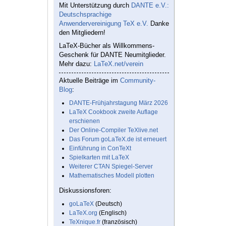
Mit Unterstützung durch
DANTE e.V.:
Deutschsprachige
Anwendervereinigung TeX e.V.
Danke
den Mitgliedern!
LaTeX-Bücher als Willkommens-
Geschenk für DANTE Neumitglieder.
Mehr dazu:
LaTeX.net/verein
Aktuelle Beiträge im
Community-
Blog
:
DANTE-Frühjahrstagung März 2026
LaTeX Cookbook zweite Auflage
erschienen
Der Online-Compiler TeXlive.net
Das Forum goLaTeX.de ist erneuert
Einführung in ConTeXt
Spielkarten mit LaTeX
Weiterer CTAN Spiegel-Server
Mathematisches Modell plotten
Diskussionsforen:
goLaTeX
(Deutsch)
LaTeX.org
(Englisch)
TeXnique.fr
(französisch)