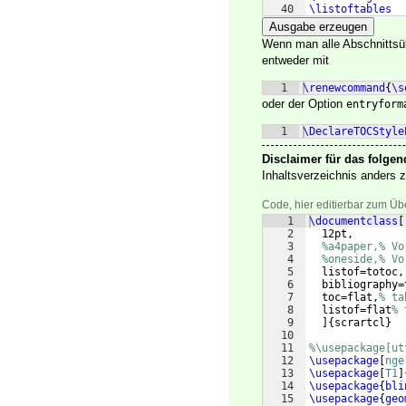
40
\listoftables
41
\addsec
{
Abkürzu
Ausgabe erzeugen
Wenn man alle Abschnittsüb
entweder mit
1
\renewcommand
{
\s
oder der Option
entryform
1
\DeclareTOCStyle
Disclaimer für das folgen
Inhaltsverzeichnis anders z
Code, hier editierbar zum Üb
1
\documentclass
[
2
  12pt,
3
%a4paper,% Vo
4
%oneside,% Vo
5
  listof=totoc,
6
  bibliography=
7
  toc=flat,
% ta
8
  listof=flat
% 
9
]
{
scrartcl
}
10
11
%\usepackage[ut
12
\usepackage
[
nge
13
\usepackage
[
T1
]
14
\usepackage
{
bli
15
\usepackage
{
geo