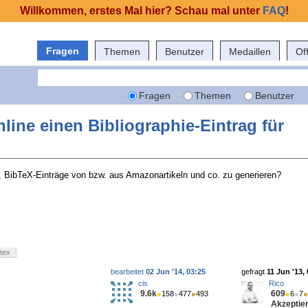
Willkommen, erstes Mal hier? Schau mal unter
FAQ
!
Fragen
Themen
Benutzer
Medaillen
Of
Fragen
Themen
Benutzer
nline einen Bibliographie-Eintrag für
?
t, BibTeX-Einträge von bzw. aus Amazonartikeln und co. zu generieren?
btex
bearbeitet
02 Jun '14, 03:25
gefragt
11 Jun '13,
cis
Rico
9.6k
609
●
158
●
477
●
493
●
6
●
7
●
Akzeptier