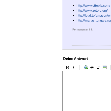
http://www.ottobib.com/
http://www.zotero.org/
http://lead.to/amazon/e
http://manas.tungare.na
Permanenter link
Deine Antwort