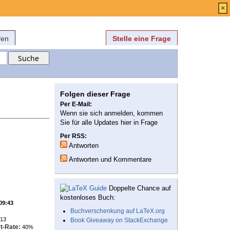
Anmelden
über
FAQ
×
fen
Stelle eine Frage
Folgen dieser Frage
Per E-Mail:
Wenn sie sich anmelden, kommen
Sie für alle Updates hier in Frage
Per RSS:
Antworten
Antworten und Kommentare
Doppelte Chance auf
kostenloses Buch:
 09:43
Buchverschenkung auf LaTeX.org
13
Book Giveaway on StackExchange
t-Rate:
40%