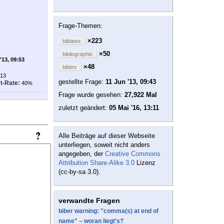
Frage-Themen:
×223
biblatex
×50
bibliographie
'13, 09:53
×48
bibtex
13
gestellte Frage:
11 Jun '13, 09:43
t-Rate:
40%
Frage wurde gesehen:
27,922 Mal
zuletzt geändert:
05 Mai '16, 13:11
Alle Beiträge auf dieser Webseite
unterliegen, soweit nicht anders
angegeben, der
Creative Commons
Attribution Share-Alike 3.0
Lizenz
(cc-by-sa 3.0).
verwandte Fragen
biber warning: "comma(s) at end of
name" – woran liegt's?