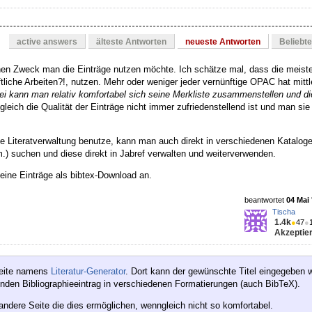
active answers
älteste Antworten
neueste Antworten
Beliebt
chen Zweck man die Einträge nutzen möchte. Ich schätze mal, dass die meiste
liche Arbeiten?!, nutzen. Mehr oder weniger jeder vernünftige OPAC hat mittl
bei kann man relativ komfortabel sich seine Merkliste zusammenstellen und di
gleich die Qualität der Einträge nicht immer zufriedenstellend ist und man sie
ine Literatverwaltung benutze, kann man auch direkt in verschiedenen Katalog
m.) suchen und diese direkt in Jabref verwalten und weiterverwenden.
ine Einträge als bibtex-Download an.
beantwortet
04 Mai 
Tischa
1.4k
●
47
●
Akzeptier
tseite namens
Literatur-Generator
. Dort kann der gewünschte Titel eingegeben 
henden Bibliographieeintrag in verschiedenen Formatierungen (auch BibTeX).
andere Seite die dies ermöglichen, wenngleich nicht so komfortabel.