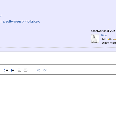
n/
me/software/isbn-to-bibtex/
beantwortet
11 Jun 
Rico
609
●
6
●
7
●
Akzeptier