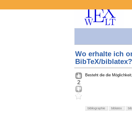
Wo erhalte ich o
BibTeX/biblatex
Besteht die die Möglichkei
2
bibliographie
biblatex
bi