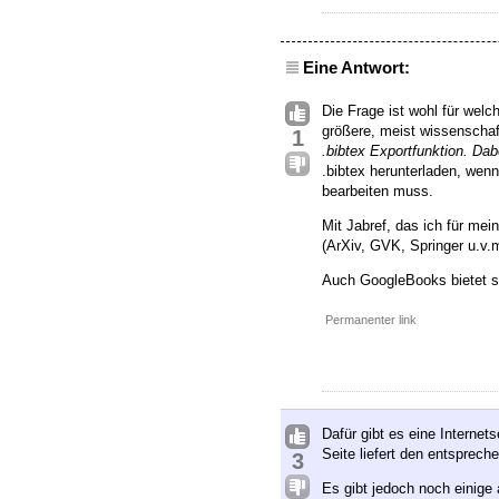
Eine Antwort:
Die Frage ist wohl für wel
größere, meist wissenschaft
1
.bibtex Exportfunktion. Da
.bibtex herunterladen, wenn
bearbeiten muss.
Mit Jabref, das ich für me
(ArXiv, GVK, Springer u.v.
Auch GoogleBooks bietet se
Permanenter link
Dafür gibt es eine Interne
Seite liefert den entsprec
3
Es gibt jedoch noch einige 