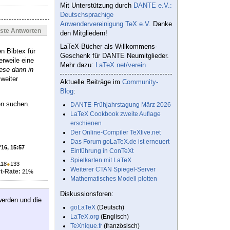
Mit Unterstützung durch
DANTE e.V.:
Deutschsprachige
Anwendervereinigung TeX e.V.
Danke
este Antworten
den Mitgliedern!
LaTeX-Bücher als Willkommens-
n Bibtex für
Geschenk für DANTE Neumitglieder.
erweile eine
Mehr dazu:
LaTeX.net/verein
ese dann in
 weiter
Aktuelle Beiträge im
Community-
Blog
:
en suchen.
DANTE-Frühjahrstagung März 2026
LaTeX Cookbook zweite Auflage
erschienen
Der Online-Compiler TeXlive.net
Das Forum goLaTeX.de ist erneuert
'16, 15:57
Einführung in ConTeXt
Spielkarten mit LaTeX
118
●
133
Weiterer CTAN Spiegel-Server
t-Rate:
21%
Mathematisches Modell plotten
Diskussionsforen:
werden und die
goLaTeX
(Deutsch)
LaTeX.org
(Englisch)
TeXnique.fr
(französisch)