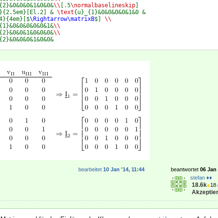
{2}&0&0&0&1&0&0&
\\
[.5
\normalbaselineskip
]
}{2.5em}[El.2] & 
\text
{u}_{1}&0&0&0&0&1&0 &
4}{4em}[$
\Rightarrow\matrixB
$] 
\\
{1}&0&0&0&0&0&1&
\\
{2}&0&0&1&0&0&0&
\\
{2}&0&0&0&1&0&0&
bearbeitet
10 Jan '14, 11:44
beantwortet
06 Jan 
stefan ♦♦
18.6k
●
18
Akzeptier