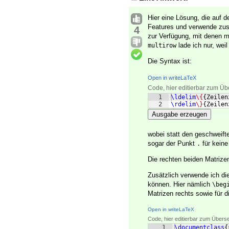
Hier eine Lösung, die auf 
Features und verwende zus
4
zur Verfügung, mit denen 
lade ich nur, wei
multirow
Die Syntax ist:
Open in writeLaTeX
Code, hier editierbar zum Üb
1
\ldelim
\{
{
Zeilen
2
\rdelim
\}
{
Zeilen
Ausgabe erzeugen
wobei statt den geschweif
sogar der Punkt
für keine
.
Die rechten beiden Matrizen
Zusätzlich verwende ich di
können. Hier nämlich
\beg
Matrizen rechts sowie für di
Open in writeLaTeX
Code, hier editierbar zum Übers
1
\documentclass
{