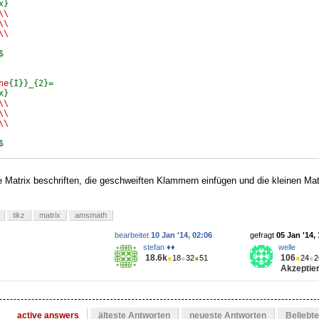
x}
\\
\\
\\
$
ne
{I}}_{2}=
x}
\\
\\
\\
$
e Matrix beschriften, die geschweiften Klammern einfügen und die kleinen Ma
tikz
matrix
amsmath
bearbeitet
10 Jan '14, 02:06
gefragt
05 Jan '14,
stefan ♦♦
welle
18.6k
106
●
18
●
32
●
51
●
24
●
2
Akzeptier
active answers
älteste Antworten
neueste Antworten
Beliebt