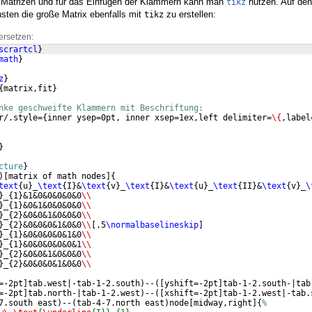
ei Matrizen und für das Einfügen der Klammern kann man
nutzen. Auf den
tikz
hsten die große Matrix ebenfalls mit
zu erstellen:
tikz
ersetzen:
scrartcl
}
math
}
z
}
{
matrix,fit
}
nke geschweifte Klammern mit Beschriftung:
r/.style=
{
inner ysep=0pt, inner xsep=1ex,left delimiter=
\{
,label
}
cture
}
)
[
matrix of math nodes
]
{
text
{
u
}
_
\text
{
I
}
&
\text
{
v
}
_
\text
{
I
}
&
\text
{
u
}
_
\text
{
II
}
&
\text
{
v
}
_
\
}
_
{
1
}
&1&0&0&0&0&0
\\
}
_
{
1
}
&0&1&0&0&0&0
\\
}
_
{
2
}
&0&0&1&0&0&0
\\
}
_
{
2
}
&0&0&0&1&0&0
\\
[
.5
\normalbaselineskip
]
}
_
{
1
}
&0&0&0&0&1&0
\\
}
_
{
1
}
&0&0&0&0&0&1
\\
}
_
{
2
}
&0&0&1&0&0&0
\\
}
_
{
2
}
&0&0&0&1&0&0
\\
=-2pt
]
tab.west|-tab-1-2.south
)
--
([
yshift=-2pt
]
tab-1-2.south-|tab
=-2pt
]
tab.north-|tab-1-2.west
)
--
([
xshift=-2pt
]
tab-1-2.west|-tab.
7.south east
)
--
(
tab-4-7.north east
)
node
[
midway,right
]
{
%