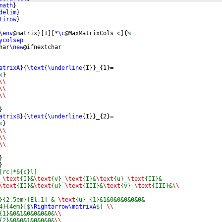
math
}
delim
}
tirow
}
\env
@matrix
}
[
1
]
[
*
\c
@MaxMatrixCols c
]
{
%
ycolsep
har
\new
@ifnextchar
atrixA
}
{
\text
{
\underline
{
I
}}
_
{
1
}
=
x
}
\\
\\
\\
}
atrixB
}
{
\text
{
\underline
{
I
}}
_
{
2
}
=
x
}
\\
\\
\\
}
}
[rc|*6{c}l]
_
\text
{I}&
\text
{v}_
\text
{I}&
\text
{u}_
\text
{II}&
\text
{II}&
\text
{u}_
\text
{III}&
\text
{v}_
\text
{III}&
\\
}{2.5em}[El.1] & 
\text
{u}_{1}&1&0&0&0&0&0&
4}{4em}[$
\Rightarrow\matrixA
$] 
\\
{1}&0&1&0&0&0&0&
\\
{2}&0&0&1&0&0&0&
\\