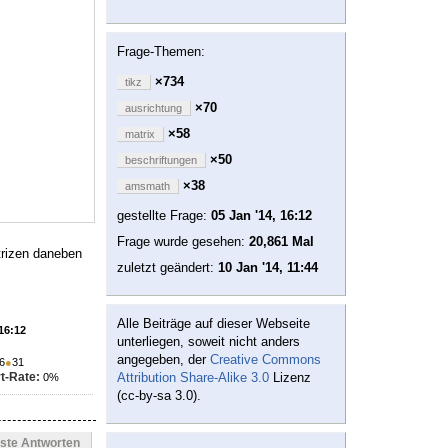
Frage-Themen:
×734
tikz
×70
ausrichtung
×58
matrix
×50
beschriftungen
×38
amsmath
gestellte Frage:
05 Jan '14, 16:12
Frage wurde gesehen:
20,861 Mal
trizen daneben
zuletzt geändert:
10 Jan '14, 11:44
Alle Beiträge auf dieser Webseite
 16:12
unterliegen, soweit nicht anders
angegeben, der
Creative Commons
6
●
31
Attribution Share-Alike 3.0
Lizenz
t-Rate:
0%
(cc-by-sa 3.0).
este Antworten