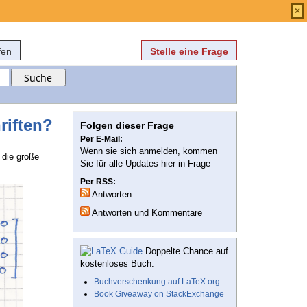
Anmelden
über
FAQ
×
fen
Stelle eine Frage
riften?
Folgen dieser Frage
Per E-Mail:
Wenn sie sich anmelden, kommen
 die große
Sie für alle Updates hier in Frage
Per RSS:
Antworten
Antworten und Kommentare
Doppelte Chance auf
kostenloses Buch:
Buchverschenkung auf LaTeX.org
Book Giveaway on StackExchange