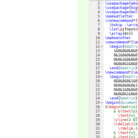
2
\usepackage
{
ams
3
\usepackage
{
big
4
\usepackage
{
mul
5
\makeatletter
6
\renewcommand
*
{
7
\hskip
 -
\arra
8
\let
\@
ifnextc
9
\array
{
#1
}}
10
\makeatother
11
\newcommand
*
{
\m
12
\begin
{
bmatri
13
    1&0&0&0&0&0
14
    0&1&0&0&0&0
15
    0&0&1&0&0&0
16
    0&0&0&1&0&0
17
\end
{
bmatrix
}
18
\newcommand
*
{
\m
19
\begin
{
bmatri
20
    0&0&0&0&1&0
21
    0&0&0&0&0&1
22
    0&0&1&0&0&0
23
    0&0&0&1&0&0
24
\end
{
bmatrix
}
25
\begin
{
document
26
$
\begin
{matrix}
27
    & &
\text
{u}
28
\text
{v}_
29
\cline
{2-8}
30
\ldelim\{
{4
31
\rdelim
.{
32
    & 
\text
{v}_
33
    & 
\text
{u}_