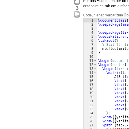
Für das Ausrichten der dr
erscheint es mir am einfac
3
Code, hier editierbar zum Üb
1
\documentclass
{
2
\usepackage
{
ams
3
4
\usepackage
{
tik
5
\usetikzlibrary
6
\tikzset
{
%
7
% Stil für li
8
  mleftdelimite
9
}
10
11
\begin
{
document
12
\begin
{
center
}
13
\begin
{
tikzpi
14
\matrix
(
tab
15
    &
[
5pt
]
\
16
\text
{
u
17
\text
{
v
18
\text
{
u
19
\text
{
v
20
\text
{
u
21
\text
{
v
22
\text
{
u
23
\text
{
v
24
}
;
25
\draw
([
yshift
26
\draw
([
xshift
27
\path
(
tab-3-