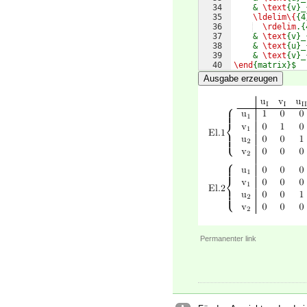
34
    & 
\text
{v}_
35
\ldelim\{
{4
36
\rdelim
.{
37
    & 
\text
{v}_
38
    & 
\text
{u}_
39
    & 
\text
{v}_
40
\end
{matrix}$
41
\end
{
document
}
Ausgabe erzeugen
Permanenter link