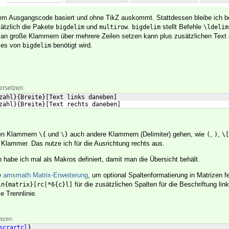
dem Ausgangscode basiert und ohne TikZ auskommt. Stattdessen bleibe ich be
ätzlich die Pakete
und
.
stellt Befehle
bigdelim
multirow
bigdelim
\ldelim
man große Klammern über mehrere Zeilen setzen kann plus zusätzlichen Text
l es von
benötigt wird.
bigdelim
ersetzen:
zahl
}
{
Breite
}
[
Text links daneben
]
zahl
}
{
Breite
}
[
Text rechts daneben
]
ten Klammern
und
auch andere Klammern (Delimiter) gehen, wie
,
,
\{
\}
(
)
\[
 Klammer. Das nutze ich für die Ausrichtung rechts aus.
 habe ich mal als Makros definiert, damit man die Übersicht behält.
e
amsmath Matrix-Erweiterung
, um optional Spaltenformatierung in Matrizen f
für die zusätzlichen Spalten für die Beschriftung lin
in{matrix}[rc|*6{c}l]
e Trennlinie.
etzen:
scrartcl
}