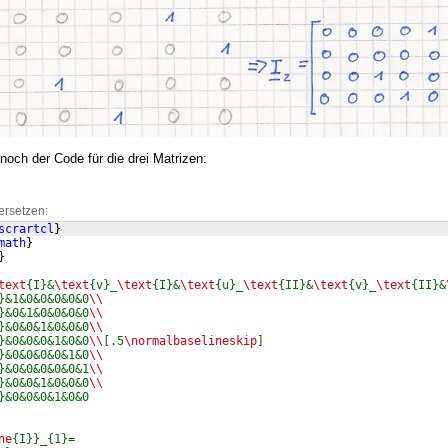
noch der Code für die drei Matrizen:
ersetzen:
scrartcl
}
math
}
}
text
{I}&
\text
{v}_
\text
{I}&
\text
{u}_
\text
{II}&
\text
{v}_
\text
{II}&
}&1&0&0&0&0&0
\\
}&0&1&0&0&0&0
\\
}&0&0&1&0&0&0
\\
}&0&0&0&1&0&0
\\
[.5
\normalbaselineskip
]
}&0&0&0&0&1&0
\\
}&0&0&0&0&0&1
\\
}&0&0&1&0&0&0
\\
}&0&0&0&1&0&0
ne
{I}}_{1}=