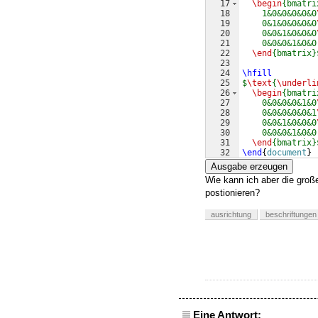
17
\begin
{bmatri
18
    1&0&0&0&0&0
19
    0&1&0&0&0&0
20
    0&0&1&0&0&0
21
    0&0&0&1&0&0
22
\end
{bmatrix}
23
24
\hfill
25
$
\text
{
\underli
26
\begin
{bmatri
27
    0&0&0&0&1&0
28
    0&0&0&0&0&1
29
    0&0&1&0&0&0
30
    0&0&0&1&0&0
31
\end
{bmatrix}
32
\end
{
document
}
Ausgabe erzeugen
Wie kann ich aber die groß
postionieren?
ausrichtung
beschriftungen
Eine Antwort: