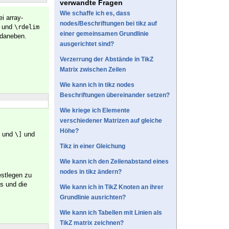
verwandte Fragen
Wie schaffe ich es, dass
i array-
nodes/Beschriftungen bei tikz auf
und
\rdelim
einer gemeinsamen Grundlinie
 daneben.
ausgerichtet sind?
Verzerrung der Abstände in TikZ
Matrix zwischen Zeilen
Wie kann ich in tikz nodes
Beschriftungen übereinander setzen?
Wie kriege ich Elemente
verschiedener Matrizen auf gleiche
Höhe?
und
und
\]
Tikz in einer Gleichung
Wie kann ich den Zeilenabstand eines
nodes in tikz ändern?
estlegen zu
ks und die
Wie kann ich in TikZ Knoten an ihrer
Grundlinie ausrichten?
Wie kann ich Tabellen mit Linien als
TikZ matrix zeichnen?