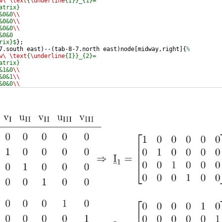
w\ \text
{
\underline
{I}}_{1}=
atrix}
&0&0
\\
&0&0
\\
&0&0
\\
&0&0
rix}$
}
;
7.south east
)
--
(
tab-8-7.north east
)
node
[
midway,right
]
{
%
w\ \text
{
\underline
{I}}_{2}=
atrix}
&1&0
\\
&0&1
\\
&0&0
\\
&0&0