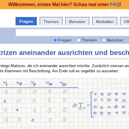
Willkommen, erstes Mal hier? Schau mal unter
FAQ
!
Fragen
Themen
Benutzer
Medaillen
Of
Fragen
Themen
Benutzer
rizen aneinander ausrichten und besch
rige Matrizen, die ich aneinander ausrichten möchte. Zusätzlich müssen an
fte Klammern mit Beschriftung. Am Ende soll es ungefähr so aussehen: