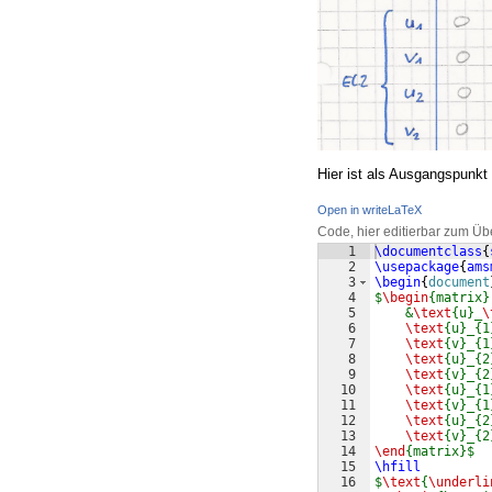
Hier ist als Ausgangspunkt 
Open in writeLaTeX
Code, hier editierbar zum Üb
1
\documentclass
{
2
\usepackage
{
ams
3
\begin
{
document
4
$
\begin
{matrix}
5
    &
\text
{u}_
\
6
\text
{u}_{1
7
\text
{v}_{1
8
\text
{u}_{2
9
\text
{v}_{2
10
\text
{u}_{1
11
\text
{v}_{1
12
\text
{u}_{2
13
\text
{v}_{2
14
\end
{matrix}$
15
\hfill
16
$
\text
{
\underli