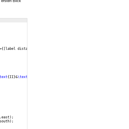
 ersten Blick
=
{[
label distance=3mm
]
left:#1
}}
text
{
II
}
&
\text
{
u
}
_
\text
{
III
}
&
\text
{
v
}
_
\text
{
III
}
\\
[
5pt
]
.east
)
;
south
)
;