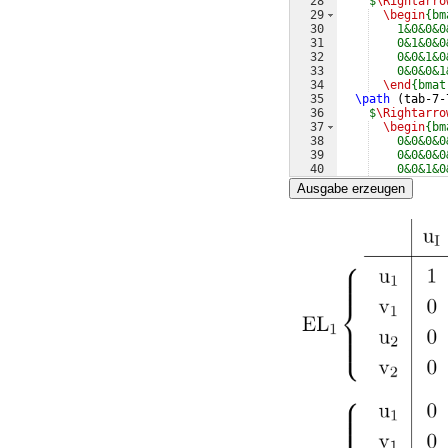
28
$
\Rightarro
29
\begin
{bm
30
    1&0&0&0
31
    0&1&0&0
32
    0&0&1&0
33
    0&0&0&1
34
\end
{bmat
35
\path
(
tab-7-
36
$
\Rightarro
37
\begin
{bm
38
    0&0&0&0
39
    0&0&0&0
40
    0&0&1&0
41
    0&0&0&1
Ausgabe erzeugen