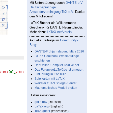
Mit Unterstützung durch
DANTE e.V.:
Deutschsprachige
Anwendervereinigung TeX e.V.
Danke
den Mitgliedern!
LaTeX-Bücher als Willkommens-
Geschenk für DANTE Neumitglieder.
Mehr dazu:
LaTeX.net/verein
Aktuelle Beiträge im
Community-
Blog
:
DANTE-Frühjahrstagung März 2026
LaTeX Cookbook zweite Auflage
erschienen
Der Online-Compiler TeXlive.net
Das Forum goLaTeX.de ist erneuert
\text
{u}_
\text
{III}&
\text
{v}_
\text
{III}
\\
[5pt]
Einführung in ConTeXt
Spielkarten mit LaTeX
Weiterer CTAN Spiegel-Server
Mathematisches Modell plotten
Diskussionsforen:
goLaTeX
(Deutsch)
LaTeX.org
(Englisch)
TeXnique.fr
(französisch)