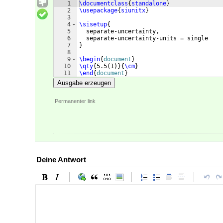
1
\documentclass
{
standalone
}
2
\usepackage
{
siunitx
}
3
4
\sisetup
{
5
  separate-uncertainty,
6
  separate-uncertainty-units = single
7
}
8
9
\begin
{
document
}
10
\qty
{
5.5
(
1
)}
{
\cm
}
11
\end
{
document
}
Ausgabe erzeugen
Permanenter link
Deine Antwort