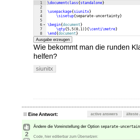
1
\documentclass
{
standalone
}
2
3
\usepackage
{
siunitx
}
4
\sisetup
{
separate-uncertainty
}
5
6
\begin
{
document
}
7
\qty
{
5,5
(
0,1
)}
{
\centi\metre
}
8
\end
{
document
}
Ausgabe erzeugen
Wie bekommt man die runden K
helfen?
siunitx
Eine Antwort:
active answers
älteste
Ändere die Voreinstellung der Option
separate-uncertain
2
Code, hier editierbar zum Übersetzen: