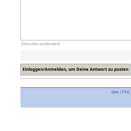
[Vorschau ausblenden]
über
|
FAQ