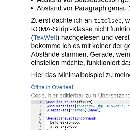
Abstand vor Paragraph genau 1
Zuerst dachte ich an
, 
titelsec
KOMA-Script-Klasse nicht funktioni
(
TexWelt
) nachgelesen und verst
bekomme ich es mit keiner der ge
Abstände stimmen. Gerade, wenn 
einstellen möchte, funktioniert d
Hier das Minimalbeispiel zu mei
Öffne in Overleaf
Code, hier editierbar zum Übersetzen:
1
\RequirePackage
{
fix-cm
}
2
\documentclass
[
fontsize=13bp, DIV=calc, p
3
\usepackage
[
ngerman
]
{
babel
}
4
5
\RedeclareSectionCommand
[
6
  beforeskip=0bp, 
7
  afterskip=6bp 