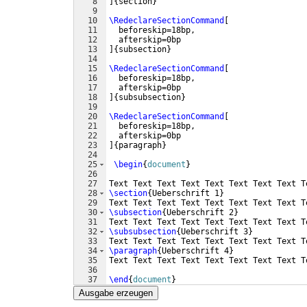
8
]
{
section
}
9
10
\RedeclareSectionCommand
[
11
  beforeskip=18bp, 
12
  afterskip=0bp 
13
]
{
subsection
}
14
15
\RedeclareSectionCommand
[
16
  beforeskip=18bp, 
17
  afterskip=0bp  
18
]
{
subsubsection
}
19
20
\RedeclareSectionCommand
[
21
  beforeskip=18bp, 
22
  afterskip=0bp 
23
]
{
paragraph
}
24
25
\begin
{
document
}
26
27
Text Text Text Text Text Text Text Text T
28
\section
{
Ueberschrift 1
}
29
Text Text Text Text Text Text Text Text T
30
\subsection
{
Ueberschrift 2
}
31
Text Text Text Text Text Text Text Text T
32
\subsubsection
{
Ueberschrift 3
}
33
Text Text Text Text Text Text Text Text T
34
\paragraph
{
Ueberschrift 4
}
35
Text Text Text Text Text Text Text Text T
36
37
\end
{
document
}
Ausgabe erzeugen