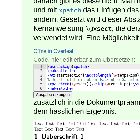
danach gibt es diese nicht. Man m
und mit
das Einfügen des 
xpatch
ändern. Gesetzt wird dieser Abst
Kernanweisung
, die de
\@xsect
verwendet wird. Eine Möglichkeit
Öffne in Overleaf
Code, hier editierbar zum Übersetzen:
1
\usepackage
{
xpatch
}
2
\makeatletter
3
\At
@startsection
{
\addtolength
{
\@
tempskipa
}
4
% Jetzt folgt ein übler Hack ohne Garantie
5
\xpatchcmd
{
\@
xsect
}
{
\vskip
\@
tempskipa
}
{
\vs
6
\makeatother
Ausgabe erzeugen
zusätzlich in die Dokumentpräam
dem hässlichen Ergebnis: