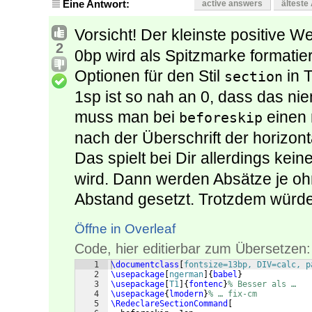
Eine Antwort:
active answers
älteste
Vorsicht! Der kleinste positive We
2
0bp wird als Spitzmarke formatier
Optionen für den Stil
in T
section
1sp ist so nah an 0, dass das n
muss man bei
einen 
beforeskip
nach der Überschrift der horizont
Das spielt bei Dir allerdings kei
wird. Dann werden Absätze je ohn
Abstand gesetzt. Trotzdem würde
Öffne in Overleaf
Code, hier editierbar zum Übersetzen:
1
\documentclass
[
fontsize=13bp, DIV=calc, p
2
\usepackage
[
ngerman
]
{
babel
}
3
\usepackage
[
T1
]
{
fontenc
}
% Besser als …
4
\usepackage
{
lmodern
}
% … fix-cm
5
\RedeclareSectionCommand
[