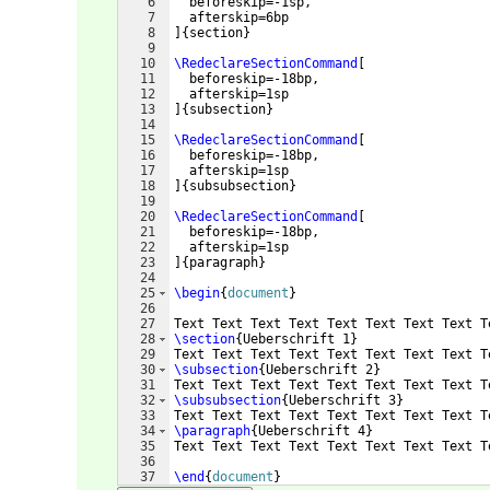
6
  beforeskip=-1sp, 
7
  afterskip=6bp 
8
]
{
section
}
9
10
\RedeclareSectionCommand
[
11
  beforeskip=-18bp, 
12
  afterskip=1sp 
13
]
{
subsection
}
14
15
\RedeclareSectionCommand
[
16
  beforeskip=-18bp, 
17
  afterskip=1sp  
18
]
{
subsubsection
}
19
20
\RedeclareSectionCommand
[
21
  beforeskip=-18bp, 
22
  afterskip=1sp 
23
]
{
paragraph
}
24
25
\begin
{
document
}
26
27
Text Text Text Text Text Text Text Text T
28
\section
{
Ueberschrift 1
}
29
Text Text Text Text Text Text Text Text T
30
\subsection
{
Ueberschrift 2
}
31
Text Text Text Text Text Text Text Text T
32
\subsubsection
{
Ueberschrift 3
}
33
Text Text Text Text Text Text Text Text T
34
\paragraph
{
Ueberschrift 4
}
35
Text Text Text Text Text Text Text Text T
36
37
\end
{
document
}