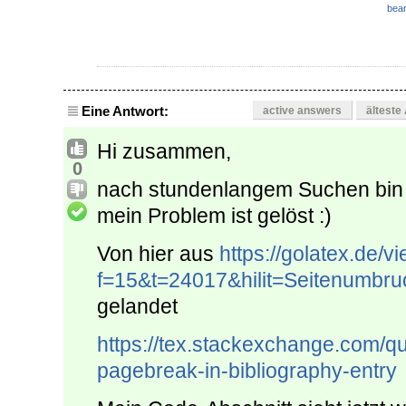
bear
Eine Antwort:
active answers
älteste
Hi zusammen,
0
nach stundenlangem Suchen bin 
mein Problem ist gelöst :)
Von hier aus
https://golatex.de/v
f=15&t=24017&hilit=Seitenumbruc
gelandet
https://tex.stackexchange.com/qu
pagebreak-in-bibliography-entry