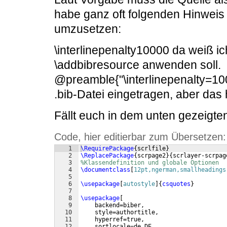
habe ganz oft folgenden Hinweis
umzusetzen:
\interlinepenalty10000 da weiß ich
\addbibresource anwenden soll.
@preamble{"\interlinepenalty=1000
.bib-Datei eingetragen, aber das 
Fällt euch in dem unten gezeigte
Code, hier editierbar zum Übersetzen:
1
\RequirePackage
{
scrlfile
}
2
\ReplacePackage
{
scrpage2
}
{
scrlayer-scrpag
3
%Klassendefinition und globale Optionen
4
\documentclass
[
12pt,ngerman,smallheadings
5
6
\usepackage
[
autostyle
]
{
csquotes
}
7
8
\usepackage
[
9
    backend=biber,
10
    style=authortitle,
11
    hyperref=true,
12
    sortlocale=de_DE,