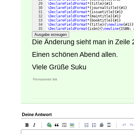
29
\DeclareFieldFormat
*
{
title
}
{
#1
}
30
\DeclareFieldFormat
*
{
journaltitle
}
{
#1
}
31
\DeclareFieldFormat
*
{
issuetitle
}
{
#1
}
32
\DeclareFieldFormat
*
{
maintitle
}
{
#1
}
33
\DeclareFieldFormat
*
{
booktitle
}
{
#1
}
34
\DeclareFieldFormat
*
{
title
}
{
\newline
{
#1
}}
35
\DeclareFieldFormat
{
isbn
}
{
\newline
{
ISBN: 
Ausgabe erzeugen
Die Änderung sieht man in Zeile 
Einen schönen Abend allen.
Viele Grüße Suku
Permanenter link
Deine Antwort