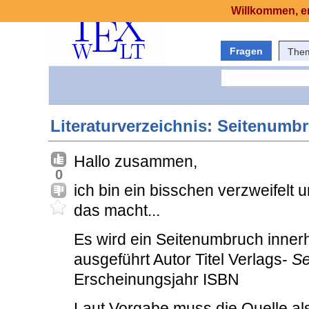
Willkommen, er
Fragen
The
Literaturverzeichnis: Seitenumbr
Hallo zusammen,
0
ich bin ein bisschen verzweifelt 
das macht...
Es wird ein Seitenumbruch inner
ausgeführt Autor Titel Verlags-
Se
Erscheinungsjahr ISBN
Laut Vorgabe muss die Quelle als 