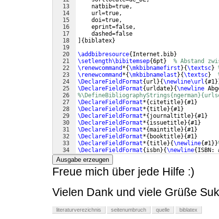
13
    natbib=true,
14
    url=true, 
15
    doi=true,
16
    eprint=false,
17
    dashed=false
18
]
{
biblatex
}
19
20
\addbibresource
{
Internet.bib
}
21
\setlength\bibitemsep
{
6pt
}
% Abstand zwi
22
\renewcommand
*
{
\mkbibnamefirst
}
{
\textsc
}
23
\renewcommand
*
{
\mkbibnamelast
}
{
\textsc
}
24
\DeclareFieldFormat
{
url
}
{
\newline\url
{
#1
}
25
\DeclareFieldFormat
{
urldate
}
{
\newline
 Abg
26
%\DefineBibliographyStrings{ngerman}{urls
27
\DeclareFieldFormat
*
{
citetitle
}
{
#1
}
28
\DeclareFieldFormat
*
{
title
}
{
#1
}
29
\DeclareFieldFormat
*
{
journaltitle
}
{
#1
}
30
\DeclareFieldFormat
*
{
issuetitle
}
{
#1
}
31
\DeclareFieldFormat
*
{
maintitle
}
{
#1
}
32
\DeclareFieldFormat
*
{
booktitle
}
{
#1
}
33
\DeclareFieldFormat
*
{
title
}
{
\newline
{
#1
}}
34
\DeclareFieldFormat
{
isbn
}
{
\newline
{
ISBN: 
Ausgabe erzeugen
Freue mich über jede Hilfe :)
Vielen Dank und viele Grüße Su
literaturverezichnis
seitenumbruch
quelle
biblatex