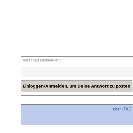
[Vorschau ausblenden]
über
|
FAQ