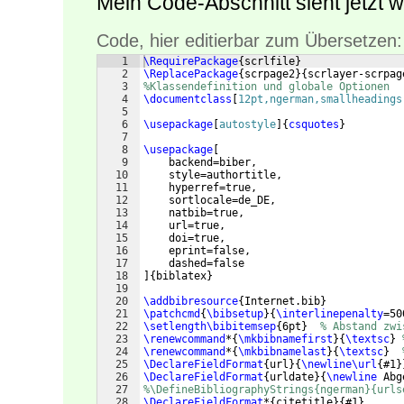
Mein Code-Abschnitt sieht jetzt wi
Code, hier editierbar zum Übersetzen:
1
\RequirePackage
{
scrlfile
}
2
\ReplacePackage
{
scrpage2
}
{
scrlayer-scrpag
3
%Klassendefinition und globale Optionen
4
\documentclass
[
12pt,ngerman,smallheadings
5
6
\usepackage
[
autostyle
]
{
csquotes
}
7
8
\usepackage
[
9
    backend=biber,
10
    style=authortitle,
11
    hyperref=true,
12
    sortlocale=de_DE,
13
    natbib=true,
14
    url=true, 
15
    doi=true,
16
    eprint=false,
17
    dashed=false
18
]
{
biblatex
}
19
20
\addbibresource
{
Internet.bib
}
21
\patchcmd
{
\bibsetup
}
{
\interlinepenalty
=50
22
\setlength\bibitemsep
{
6pt
}
% Abstand zwi
23
\renewcommand
*
{
\mkbibnamefirst
}
{
\textsc
}
24
\renewcommand
*
{
\mkbibnamelast
}
{
\textsc
}
25
\DeclareFieldFormat
{
url
}
{
\newline\url
{
#1
}
26
\DeclareFieldFormat
{
urldate
}
{
\newline
 Abg
27
%\DefineBibliographyStrings{ngerman}{urls
28
\DeclareFieldFormat
*
{
citetitle
}
{
#1
}