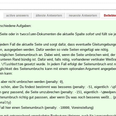
active answers
älteste Antworten
neueste Antworten
Beliebt
erschiedene Aufgaben:
Seite oder in
-Dokumenten die aktuelle Spalte
sofort
und füllt sie j
twocolumn
jedem Fall die aktuelle Seite und sorgt dafür, dass eventuelle Gleitumgebung
, ausgegeben werden. Dafür werden so viele Seiten eingefügt wie nötig.
möglichen Seitenumbruch an. Dabei wird, wenn die Seite umbrochen wird, der I
 unteren Rand bündig ist. Dafür wird, falls nötig, vorhandener vertikaler Weiß
t
gesetzt wurde. In jedem Fall erfolgt der Seitenumbruch erst
n
\flushbottom
inglichkeit des Seitenumbruchs kann mit einem optionalen Argument angegebe
ein kann:
ss aber nicht umbrochen werden (penalty:
),
0
z schön, aber Du findest bestimmt was besseres (penalty:
, eigentlich
-51
-\@
n ganz passend, die Seite umzubrechen (penalty:
, eigentlich
-151
-\@medpen
eitenumbruch richtig gut passsen, aber wenn Du was
noch
besseres weißt... (
)
enalty
Fall hier einen Seitenumbruch (penalty:
, Voreinstellung)
-10000
nen mit entsprechend umgekehrter Bedeutung übrigens auch für