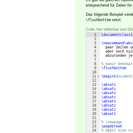
entsprechend für Zeilen für
Das folgende Beispiel verd
setzt:
\flushbottom
Code, hier editierbar zum Üb
1
\documentclass
{
2
3
\newcommand\abs
4
  paar Zeilen u
5
  aber noch nic
6
  abzurunden je
7
8
% damit dehnbar
9
\flushbottom
10
11
\begin
{
document
12
13
\absatz
14
\absatz
15
\absatz
16
\absatz
17
\absatz
18
\absatz
19
\absatz
20
\absatz
21
22
% \newpage
23
\pagebreak
24
% damit eine ni