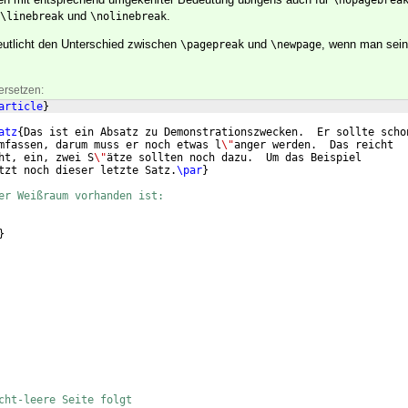
\nopagebrea
und
.
\linebreak
\nolinebreak
eutlicht den Unterschied zwischen
und
, wenn man sei
\pagepreak
\newpage
ersetzen:
article
}
atz
{
Das ist ein Absatz zu Demonstrationszwecken.  Er sollte scho
mfassen, darum muss er noch etwas l
\"
anger werden.  Das reicht
ht, ein, zwei S
\"
ätze sollten noch dazu.  Um das Beispiel
tzt noch dieser letzte Satz.
\par
}
er Weißraum vorhanden ist:
}
cht-leere Seite folgt