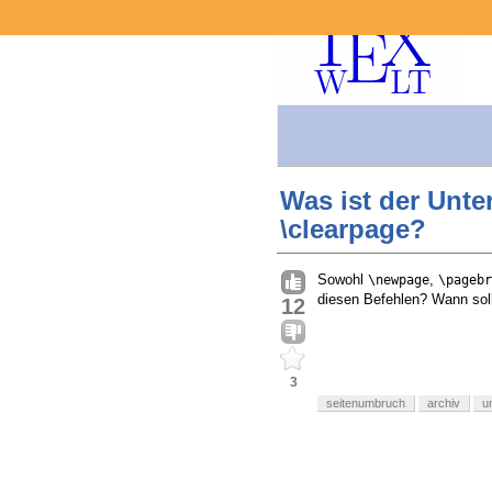
Was ist der Unt
\clearpage?
Sowohl
,
\newpage
\pagebr
diesen Befehlen? Wann sol
12
3
seitenumbruch
archiv
u