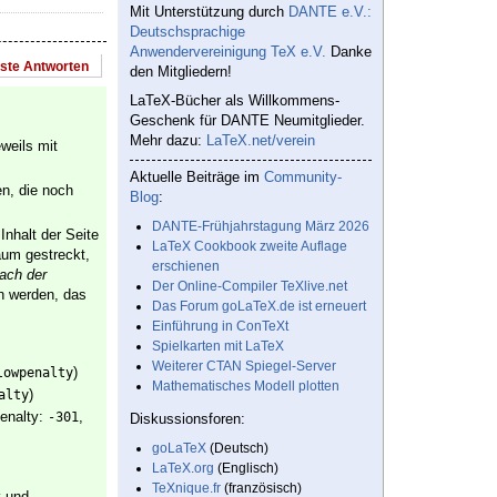
Mit Unterstützung durch
DANTE e.V.:
Deutschsprachige
Anwendervereinigung TeX e.V.
Danke
este Antworten
den Mitgliedern!
LaTeX-Bücher als Willkommens-
Geschenk für DANTE Neumitglieder.
Mehr dazu:
LaTeX.net/verein
eweils mit
Aktuelle Beiträge im
Community-
en, die noch
Blog
:
DANTE-Frühjahrstagung März 2026
nhalt der Seite
LaTeX Cookbook zweite Auflage
raum gestreckt,
erschienen
ach der
Der Online-Compiler TeXlive.net
n werden, das
Das Forum goLaTeX.de ist erneuert
Einführung in ConTeXt
Spielkarten mit LaTeX
Weiterer CTAN Spiegel-Server
)
lowpenalty
Mathematisches Modell plotten
)
alty
penalty:
,
-301
Diskussionsforen:
goLaTeX
(Deutsch)
LaTeX.org
(Englisch)
TeXnique.fr
(französisch)
und