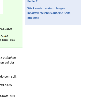
Fehler?
Wie kann ich mein zu langes
Inhaltsverzeichnis auf eine Seite
kriegen?
'13, 10:20
●
34
●
63
t-Rate:
60%
zwischen
ak
ten auf der
e sein soll.
'13, 16:35
t-Rate:
31%