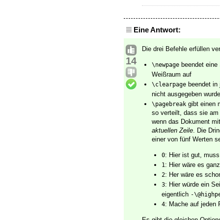
Eine Antwort:
Die drei Befehle erfüllen v
14
beendet eine 
\newpage
Weißraum auf
beendet in 
\clearpage
nicht ausgegeben wurden
gibt einen 
\pagebreak
so verteilt, dass sie am
wenn das Dokument mi
aktuellen Zeile
. Die Dr
einer von fünf Werten s
: Hier ist gut, mu
0
: Hier wäre es gan
1
: Her wäre es scho
2
: Hier würde ein S
3
eigentlich
-\@highp
: Mache auf jeden 
4
Es gibt die gleichen Optio