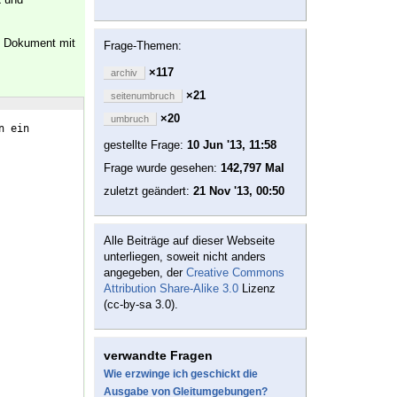
k
n Dokument mit
Frage-Themen:
×117
archiv
×21
seitenumbruch
×20
umbruch
n ein
gestellte Frage:
10 Jun '13, 11:58
Frage wurde gesehen:
142,797 Mal
zuletzt geändert:
21 Nov '13, 00:50
Alle Beiträge auf dieser Webseite
unterliegen, soweit nicht anders
angegeben, der
Creative Commons
Attribution Share-Alike 3.0
Lizenz
(cc-by-sa 3.0).
verwandte Fragen
Wie erzwinge ich geschickt die
Ausgabe von Gleitumgebungen?