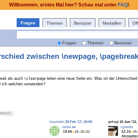
Willkommen, erstes Mal hier? Schau mal unter
FAQ
!
Fragen
Themen
Benutzer
Medaillen
Of
Fragen
Themen
Benutzer
erschied zwischen \newpage, \pagebrea
als auch
leiten eine neue Seite ein. Was ist der Unterschie
eak
\clearpage
l ich welchen verwenden?
mbruch
bearbeitet
20 Feb '17, 18:59
gefragt
10 Jun '13,
stefan ♦♦
cgnieder
18.6k
22.1k
●
18
●
32
●
51
●
26
Akzeptier