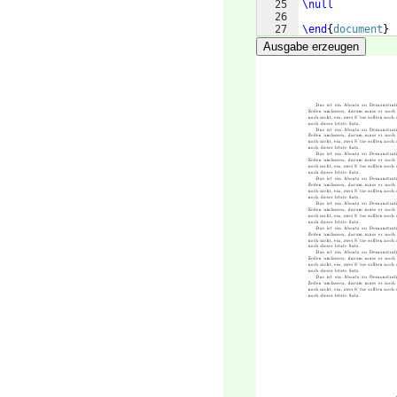
25
\null
26
27
\end
{
document
}
Ausgabe erzeugen