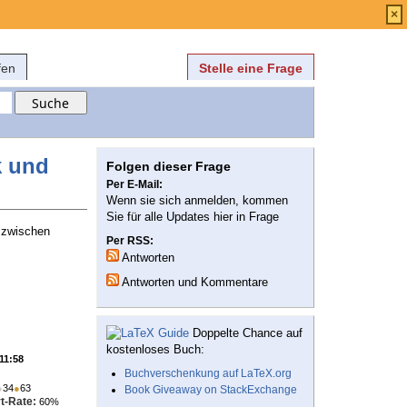
Anmelden
über
FAQ
×
fen
Stelle eine Frage
k und
Folgen dieser Frage
Per E-Mail:
Wenn sie sich anmelden, kommen
Sie für alle Updates hier in Frage
d zwischen
Per RSS:
Antworten
Antworten und Kommentare
Doppelte Chance auf
kostenloses Buch:
 11:58
Buchverschenkung auf LaTeX.org
●
34
●
63
Book Giveaway on StackExchange
t-Rate:
60%