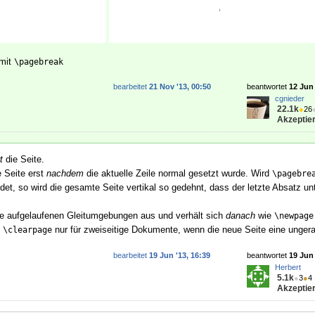
 mit
\pagebreak
bearbeitet
21 Nov '13, 00:50
beantwortet
12 Jun 
cgnieder
22.1k
●
26
Akzeptier
t
die Seite.
 Seite erst
nachdem
die aktuelle Zeile normal gesetzt wurde. Wird
\pagebre
t, so wird die gesamte Seite vertikal so gedehnt, dass der letzte Absatz un
lle aufgelaufenen Gleitumgebungen aus und verhält sich
danach
wie
\newpage
e
nur für zweiseitige Dokumente, wenn die neue Seite eine ungerad
\clearpage
bearbeitet
19 Jun '13, 16:39
beantwortet
19 Jun 
Herbert
5.1k
●
3
●
4
Akzeptier