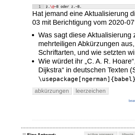
1
z.
\@
~B oder z.~B.
Hat jemand eine Aktualisierung 
03 mit Berichtigung vom 2020-07
Was sagt diese Aktualisierung 
mehrteiligen Abkürzungen aus, 
Schriftarten, und wie setzten w
Wie würdet ihr „C. A. R. Hoare“
Dijkstra“ in deutschen Texten 
\usepackage[ngerman]{babel
abkürzungen
leerzeichen
bear
Eine Antwort:
active answers
älteste