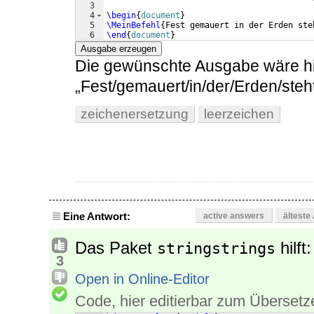
3
4
\begin
{
document
}
5
\MeinBefehl
{
Fest gemauert in der Erden ste
6
\end
{
document
}
Ausgabe erzeugen
Die gewünschte Ausgabe wäre h
„Fest/gemauert/in/der/Erden/ste
zeichenersetzung
leerzeichen
Eine Antwort:
active answers
älteste
Das Paket
hilft:
stringstrings
3
Open in Online-Editor
Code, hier editierbar zum Übersetz