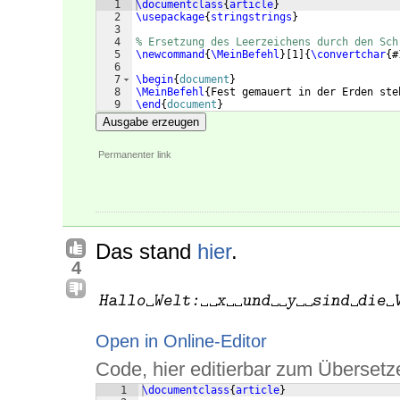
1
\documentclass
{
article
}
2
\usepackage
{
stringstrings
}
3
4
% Ersetzung des Leerzeichens durch den Sch
5
\newcommand
{
\MeinBefehl
}
[
1
]
{
\convertchar
{
#
6
7
\begin
{
document
}
8
\MeinBefehl
{
Fest gemauert in der Erden ste
9
\end
{
document
}
Ausgabe erzeugen
Permanenter link
Das stand
hier
.
4
Open in Online-Editor
Code, hier editierbar zum Übersetz
1
\documentclass
{
article
}