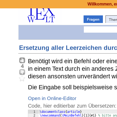
Willkommen, er
Fragen
The
Ersetzung aller Leerzeichen dur
Benötigt wird ein Befehl oder ei
4
in einem Text durch ein anderes Ze
diesen ansonsten unverändert wi
Die Eingabe soll beispielsweise
Open in Online-Editor
Code, hier editierbar zum Übersetzen:
1
\documentclass
{
article
}
2
\newcommand
{
\MeinBefehl
}
[
1
]
{
#1
}
% bitte an