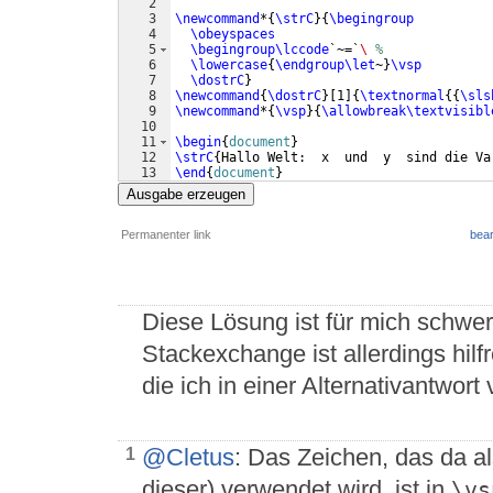
2
3
\newcommand
*
{
\strC
}
{
\begingroup
4
\obeyspaces
5
\begingroup\lccode
`~=`
\ 
%
6
\lowercase
{
\endgroup\let
~
}
\vsp
7
\dostrC
}
8
\newcommand
{
\dostrC
}
[
1
]
{
\textnormal
{{
\sls
9
\newcommand
*
{
\vsp
}
{
\allowbreak\textvisibl
10
11
\begin
{
document
}
12
\strC
{
Hallo Welt:  x  und  y  sind die Va
13
\end
{
document
}
Ausgabe erzeugen
Permanenter link
bear
Diese Lösung ist für mich schwer
Stackexchange ist allerdings hilf
die ich in einer Alternativantwort 
@Cletus
: Das Zeichen, das da a
1
dieser) verwendet wird, ist in
\vs