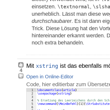
einsetzen.
,
\textnormal
\slsh
unerheblich. Lässt man diese we
durchschaubarer
. Es ist dann ei
Trick. Diese Lösung hat den Vort
hintereinander erkannt werden. 
noch extra behandeln.
Mit
ist das ebenfalls mö
xstring
4
Open in Online-Editor
Code, hier editierbar zum Übersetz
1
\documentclass
{
article
}
2
\usepackage
{
xstring
}
3
4
% Ersetzung des Leerzeichens durch den Sch
5
\newcommand
{
\MeinBefehl
}
[
1
]
{
\StrSubstitute
6