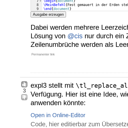
7
\begin
{
document
}
8
\MeinBefehl
{
Fest gemauert in der Erden ste
9
\end
{
document
}
Ausgabe erzeugen
Dabei werden mehrere Leerzeic
Lösung von
@cis
nur durch ein 
Zeilenumbrüche werden als Leer
Permanenter link
expl3 stellt mit
\tl_replace_al
3
Verfügung. Hier ist eine Idee, w
anwenden könnte:
Open in Online-Editor
Code, hier editierbar zum Übersetz