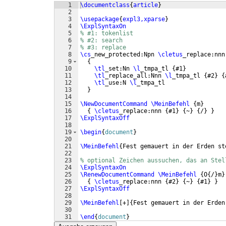
1
\documentclass
{
article
}
2
3
\usepackage
{
expl3,xparse
}
4
\ExplSyntaxOn
5
% #1: tokenlist
6
% #2: search
7
% #3: replace
8
\cs
_new_protected:Npn 
\cletus
_replace:nnn
9
{
10
\tl
_set:Nn 
\l
_tmpa_tl 
{
#1
}
11
\tl
_replace_all:Nnn 
\l
_tmpa_tl 
{
#2
}
{
12
\tl
_use:N 
\l
_tmpa_tl
13
}
14
15
\NewDocumentCommand
\MeinBefehl
{
m
}
16
{
\cletus
_replace:nnn 
{
#1
}
{
~
}
{
/
}
}
17
\ExplSyntaxOff
18
19
\begin
{
document
}
20
21
\MeinBefehl
{
Fest gemauert in der Erden st
22
23
% optional Zeichen aussuchen, das an Stel
24
\ExplSyntaxOn
25
\RenewDocumentCommand
\MeinBefehl
{
O
{
/
}
m
}
26
{
\cletus
_replace:nnn 
{
#2
}
{
~
}
{
#1
}
}
27
\ExplSyntaxOff
28
29
\MeinBefehl
[
+
]
{
Fest gemauert in der Erden
30
31
\end
{
document
}