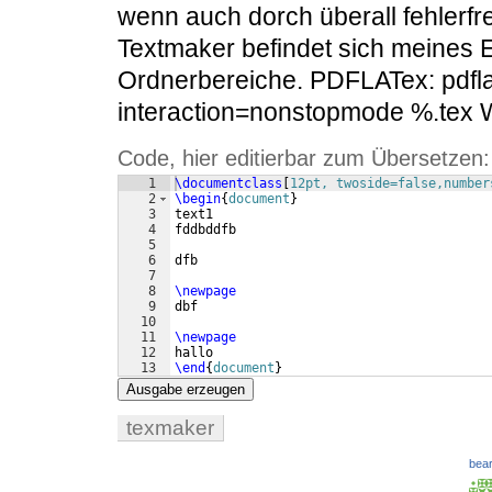
wenn auch dorch überall fehlerfre
Textmaker befindet sich meines E
Ordnerbereiche. PDFLATex: pdfla
interaction=nonstopmode %.tex Wa
Code, hier editierbar zum Übersetzen:
1
\documentclass
[
12pt, twoside=false,number
2
\begin
{
document
}
3
text1
4
fddbddfb
5
6
dfb
7
8
\newpage
9
dbf
10
11
\newpage
12
hallo
13
\end
{
document
}
Ausgabe erzeugen
texmaker
bear