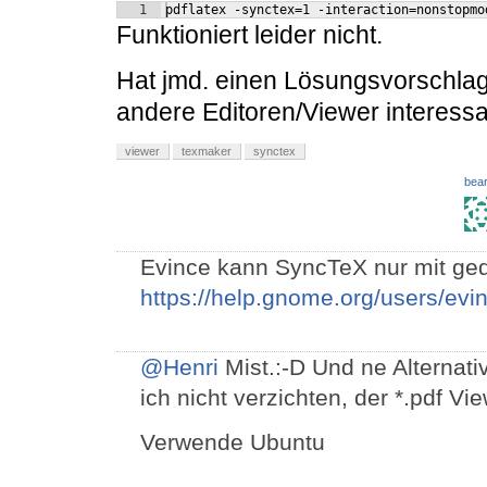
1
pdflatex -synctex=1 -interaction=nonstopmo
Funktioniert leider nicht.
Hat jmd. einen Lösungsvorschlag?
andere Editoren/Viewer interessa
viewer
texmaker
synctex
bear
Evince kann SyncTeX nur mit ged
https://help.gnome.org/users/evin
@Henri
Mist.:-D Und ne Alternat
ich nicht verzichten, der *.pdf Vie
Verwende Ubuntu