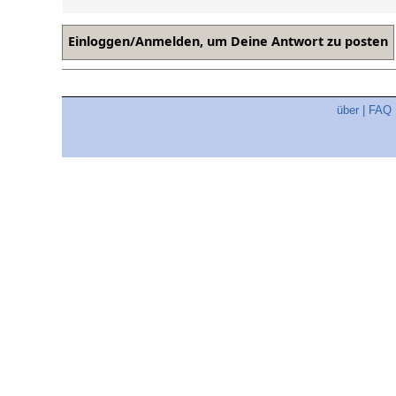
über
|
FAQ