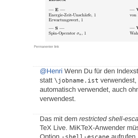
Permanenter link
@Henri
Wenn Du für den Indexs
statt
verwendest, 
\jobname.ist
automatisch verwendet, auch oh
verwendest.
Das mit dem
restricted shell-e
TeX Live. MiKTeX-Anwender müs
Option
aufrufen
-shell-escape