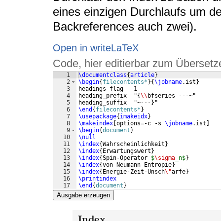
eines einzigen Durchlaufs um de
Backreferences auch zwei).
Open in writeLaTeX
Code, hier editierbar zum Übersetz
1
\documentclass
{
article
}
2
\begin
{
filecontents*
}
{
\jobname
.ist
}
3
headings_flag   1
4
heading_prefix  "
{
\\
bfseries ---~"
5
heading_suffix  "~---
}
"
6
\end
{
filecontents*
}
7
\usepackage
{
imakeidx
}
8
\makeindex
[
options=-c -s 
\jobname
.ist
]
9
\begin
{
document
}
10
\null
11
\index
{
Wahrscheinlichkeit
}
12
\index
{
Erwartungswert
}
13
\index
{
Spin-Operator 
$
\sigma
_n$
}
14
\index
{
von Neumann-Entropie
}
15
\index
{
Energie-Zeit-Unsch
\"
arfe
}
16
\printindex
17
\end
{
document
}
Ausgabe erzeugen