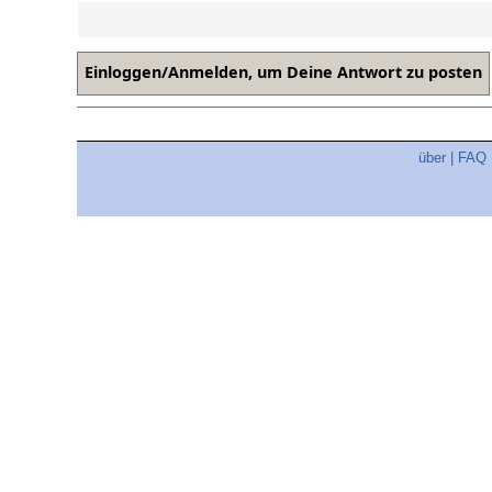
über
|
FAQ