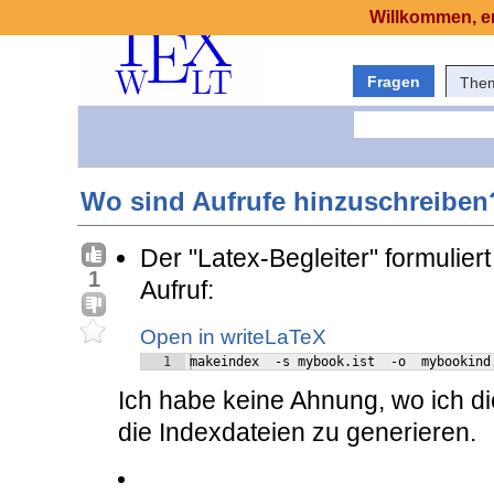
Willkommen, er
Fragen
The
Wo sind Aufrufe hinzuschreiben
Der "Latex-Begleiter" formulier
1
Aufruf:
Open in writeLaTeX
1
makeindex  -s mybook.ist  -o  mybookind
Ich habe keine Ahnung, wo ich di
die Indexdateien zu generieren.