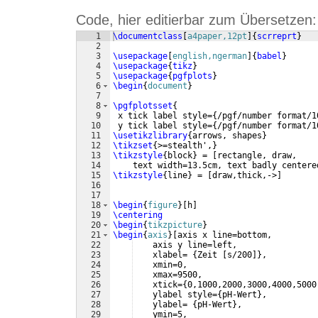
Code, hier editierbar zum Übersetzen:
1
\documentclass
[
a4paper,12pt
]
{
scrreprt
}
2
3
\usepackage
[
english,ngerman
]
{
babel
}
4
\usepackage
{
tikz
}
5
\usepackage
{
pgfplots
}
6
\begin
{
document
}
7
8
\pgfplotsset
{
9
 x tick label style=
{
/pgf/number format/1
10
 y tick label style=
{
/pgf/number format/1
11
\usetikzlibrary
{
arrows, shapes
}
12
\tikzset
{
>=stealth',
}
13
\tikzstyle
{
block
}
 = 
[
rectangle, draw, 
14
    text width=13.5cm, text badly centere
15
\tikzstyle
{
line
}
 = 
[
draw,thick,->
]
16
17
18
\begin
{
figure
}
[
h
]
19
\centering
20
\begin
{
tikzpicture
}
21
\begin
{
axis
}
[
axis x line=bottom,
22
    axis y line=left,
23
    xlabel= 
{
Zeit 
[
s/200
]}
, 
24
    xmin=0,
25
    xmax=9500,
26
    xtick=
{
0,1000,2000,3000,4000,5000
27
    ylabel style=
{
pH-Wert
}
,
28
    ylabel= 
{
pH-Wert
}
,
29
    ymin=5,