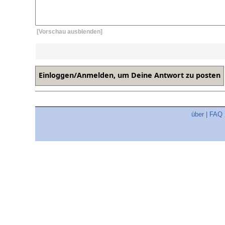
[Vorschau ausblenden]
über
|
FAQ