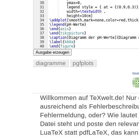
30
    ymax=8,
31
    legend style = 
{
 at = 
{(
0.9,0.3
)}
32
    width=
\textwidth
 ,
33
    height=10cm
]
34
\addplot
[
smooth,mark=none,color=red,thick
35
\legend
{
pH-Werte
}
36
\end
{
axis
}
37
\end
{
tikzpicture
}
38
\caption
[
Diagramm der pH-Werte
]
{
Diagramm 
39
\label
{
k60a
}
40
\end
{
figure
}
41
Ausgabe erzeugen
diagramme
pgfplots
bear
Willkommen auf TeXwelt.de! Nur ein
ausreichend als Fehlerbeschreibu
Fehlermeldung, oder? Wie lautet 
Datei steht und poste den relevan
LuaTeX statt pdfLaTeX, das kan