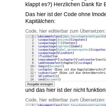
klappt es?) Herzlichen Dank für E
Das hier ist der Code ohne lmode
Kapitälchen:
Code, hier editierbar zum Übersetzen:
1
\documentclass
[
10pt,toc=chapterentrywithd
2
\usepackage
[
ansinew
]
{
inputenc
}
3
\usepackage
[
T1
]
{
fontenc
}
4
\usepackage
[
ngerman
]
{
babel
}
5
\usepackage
[
babel,german=quotes
]
{
csquotes
6
\usepackage
{
blindtext
}
7
\flushbottom
8
\newcommand
*
{
\xchapter
}
{
\setcounter
{
secti
9
\addtokomafont
{
chapter
}
{
\scshape
}
10
\begin
{
document
}
11
\xchapter
{
Dies ist die Kapitalüberschrif
12
\subsection
* 
{
Dies ist die Unterüberschri
13
\Blindtext
[
1
]
14
\end
{
document
}
Ausgabe erzeugen
und das hier ist der nicht funkti
Code, hier editierbar zum Übersetzen:
1
\documentclass
[
10pt,toc=chapterentrywithd