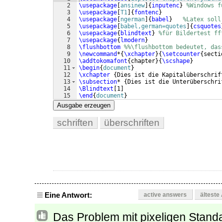
2
\usepackage
[
ansinew
]
{
inputenc
}
%Windows f
3
\usepackage
[
T1
]
{
fontenc
}
4
\usepackage
[
ngerman
]
{
babel
}
%Latex soll
5
\usepackage
[
babel,german=quotes
]
{
csquotes
6
\usepackage
{
blindtext
}
%für Bildertest ff
7
\usepackage
{
lmodern
}
8
\flushbottom
%%\flushbottom bedeutet, das
9
\newcommand
*
{
\xchapter
}
{
\setcounter
{
secti
10
\addtokomafont
{
chapter
}
{
\scshape
}
11
\begin
{
document
}
12
\xchapter
{
Dies ist die Kapitalüberschrif
13
\subsection
* 
{
Dies ist die Unterüberschri
14
\Blindtext
[
1
]
15
\end
{
document
}
Ausgabe erzeugen
schriften
überschriften
Eine Antwort:
active answers
älteste
Das Problem mit pixeligen Standa