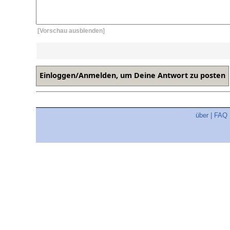
[Vorschau ausblenden]
über
|
FAQ