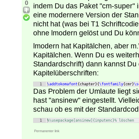
0
indem Du das Paket "cm-super" ins
eine modernere Version der Stan
nicht hat (was bei T1 Schriftcodi
ohne lmodern gelöst und Du kön
lmodern hat Kapitälchen, aber m.
Kapitälchen. Wenn Du es weiterhi
Standardschrift) dann kannst Du
Kapitelüberschriften:
1
\addtokomafont
{
chapter
}
{
\fontfamily
{
cmr
}
\s
Das Problem der Umlaute liegt s
hast "ansinew" eingestellt. Vielle
schau ob es mit der Standardcodi
1
%\usepackage[ansinew]{inputenc}% löschen
Permanenter link