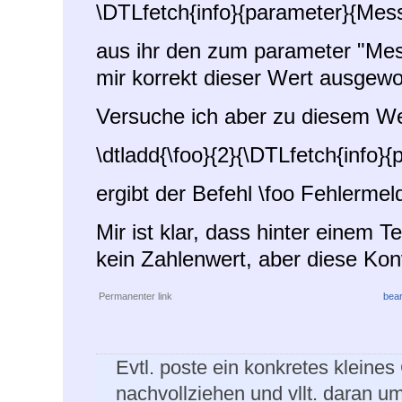
\DTLfetch{info}{parameter}{Mes
aus ihr den zum parameter "Mes
mir korrekt dieser Wert ausgewo
Versuche ich aber zu diesem We
\dtladd{\foo}{2}{\DTLfetch{info}
ergibt der Befehl \foo Fehlerme
Mir ist klar, dass hinter einem 
kein Zahlenwert, aber diese Kon
Permanenter link
bear
Evtl. poste ein konkretes kleine
nachvollziehen und vllt. daran 