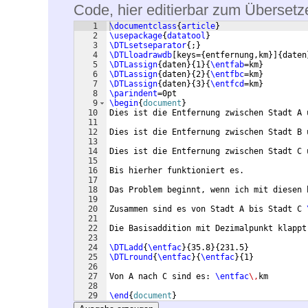
Code, hier editierbar zum Übersetz
1
\documentclass
{
article
}
2
\usepackage
{
datatool
}
3
\DTLsetseparator
{
;
}
4
\DTLloadrawdb
[
keys=
{
entfernung,km
}]
{
daten
5
\DTLassign
{
daten
}
{
1
}
{
\entfab
=km
}
6
\DTLassign
{
daten
}
{
2
}
{
\entfbc
=km
}
7
\DTLassign
{
daten
}
{
3
}
{
\entfcd
=km
}
8
\parindent
=0pt
9
\begin
{
document
}
10
Dies ist die Entfernung zwischen Stadt A 
11
12
Dies ist die Entfernung zwischen Stadt B 
13
14
Dies ist die Entfernung zwischen Stadt C 
15
16
Bis hierher funktioniert es.
17
18
Das Problem beginnt, wenn ich mit diesen 
19
20
Zusammen sind es von Stadt A bis Stadt C 
21
22
Die Basisaddition mit Dezimalpunkt klappt
23
24
\DTLadd
{
\entfac
}
{
35.8
}
{
231.5
}
25
\DTLround
{
\entfac
}
{
\entfac
}
{
1
}
26
27
Von A nach C sind es: 
\entfac
\,
km
28
29
\end
{
document
}