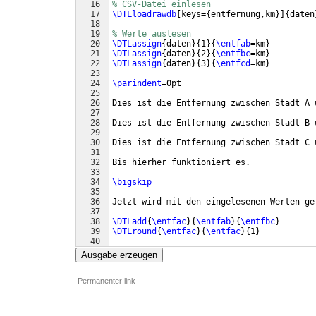
16
% CSV-Datei einlesen
17
\DTLloadrawdb
[
keys=
{
entfernung,km
}]
{
daten
18
19
% Werte auslesen
20
\DTLassign
{
daten
}
{
1
}
{
\entfab
=km
}
21
\DTLassign
{
daten
}
{
2
}
{
\entfbc
=km
}
22
\DTLassign
{
daten
}
{
3
}
{
\entfcd
=km
}
23
24
\parindent
=0pt
25
26
Dies ist die Entfernung zwischen Stadt A 
27
28
Dies ist die Entfernung zwischen Stadt B 
29
30
Dies ist die Entfernung zwischen Stadt C 
31
32
Bis hierher funktioniert es.
33
34
\bigskip
35
36
Jetzt wird mit den eingelesenen Werten ge
37
38
\DTLadd
{
\entfac
}
{
\entfab
}
{
\entfbc
}
39
\DTLround
{
\entfac
}
{
\entfac
}
{
1
}
40
41
Von A nach C sind es: 
\entfac
\,
km
Ausgabe erzeugen
Permanenter link