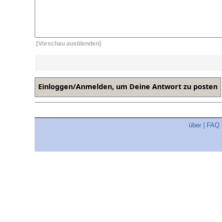
[Vorschau ausblenden]
über
|
FAQ