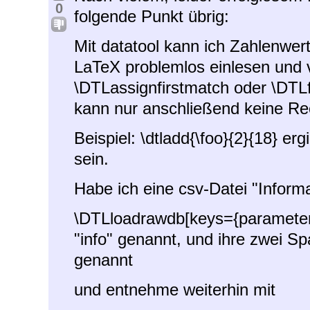
0
folgende Punkt übrig:
Mit datatool kann ich Zahlenwer
LaTeX problemlos einlesen und 
\DTLassignfirstmatch oder \DTLf
kann nur anschließend keine Re
Beispiel: \dtladd{\foo}{2}{18} er
sein.
Habe ich eine csv-Datei "Informa
\DTLloadrawdb[keys={parameter,w
"info" genannt, und ihre zwei Sp
genannt
und entnehme weiterhin mit