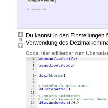
Ausgabe erzeugen
Permanenter link
Du kannst in den Einstellungen f
0
Verwendung des Dezimalkomma
Code, hier editierbar zum Übersetz
1
\documentclass
{
article
}
2
3
\usepackage
{
datatool
}
4
5
6
\begin
{
document
}
7
8
9
% Semikolon als Spaltentrenner
10
\DTLsetseparator
{
;
}
11
12
% Deutsches Zahlenformat:
13
% Punkt als Tausendertrennzeichen, Komma 
14
\DTLsetnumberchars
{
.
}
{
,
}
15