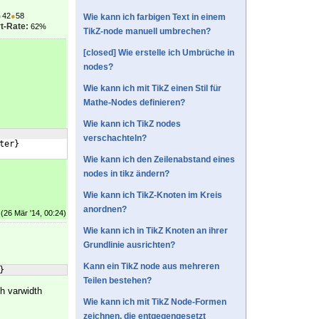
●
42
●
58
Wie kann ich farbigen Text in einem
t-Rate:
62%
TikZ-node manuell umbrechen?
[closed] Wie erstelle ich Umbrüche in
nodes?
Wie kann ich mit TikZ einen Stil für
Mathe-Nodes definieren?
Wie kann ich TikZ nodes
verschachteln?
ter
}
Wie kann ich den Zeilenabstand eines
nodes in tikz ändern?
Wie kann ich TikZ-Knoten im Kreis
anordnen?
(26 Mär '14, 00:24)
Wie kann ich in TikZ Knoten an ihrer
Grundlinie ausrichten?
Kann ein TikZ node aus mehreren
}
Teilen bestehen?
h varwidth
Wie kann ich mit TikZ Node-Formen
zeichnen, die entgegengesetzt