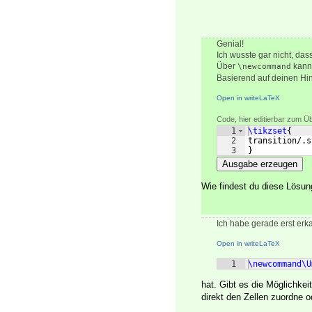
Genial!
Ich wusste gar nicht, dass 
Über
kann 
\newcommand
Basierend auf deinen Hi
Open in writeLaTeX
Code, hier editierbar zum Ü
1
\tikzset
{
2
transition/.s
3
}
Ausgabe erzeugen
Wie findest du diese Lösun
Ich habe gerade erst erka
Open in writeLaTeX
1
\newcommand\U
hat. Gibt es die Möglichke
direkt den Zellen zuordne