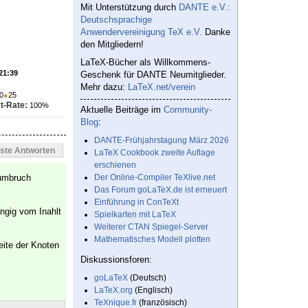
Mit Unterstützung durch
DANTE e.V.:
Deutschsprachige
Anwendervereinigung TeX e.V.
Danke
den Mitgliedern!
LaTeX-Bücher als Willkommens-
 21:39
Geschenk für DANTE Neumitglieder.
Mehr dazu:
LaTeX.net/verein
0
●
25
t-Rate:
100%
Aktuelle Beiträge im
Community-
Blog
:
DANTE-Frühjahrstagung März 2026
este Antworten
LaTeX Cookbook zweite Auflage
erschienen
numbruch
Der Online-Compiler TeXlive.net
Das Forum goLaTeX.de ist erneuert
Einführung in ConTeXt
ngig vom Inahlt
Spielkarten mit LaTeX
Weiterer CTAN Spiegel-Server
Mathematisches Modell plotten
ite der Knoten
Diskussionsforen:
goLaTeX
(Deutsch)
LaTeX.org
(Englisch)
TeXnique.fr
(französisch)