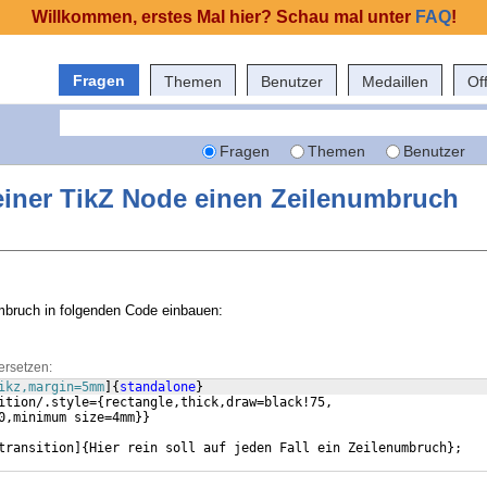
Willkommen, erstes Mal hier? Schau mal unter
FAQ
!
Fragen
Themen
Benutzer
Medaillen
Of
Fragen
Themen
Benutzer
einer TikZ Node einen Zeilenumbruch
mbruch in folgenden Code einbauen:
ersetzen:
ikz,margin=5mm
]
{
standalone
}
ition/.style=
{
rectangle,thick,draw=black!75,
0,minimum size=4mm
}}
transition
]
{
Hier rein soll auf jeden Fall ein Zeilenumbruch
}
;