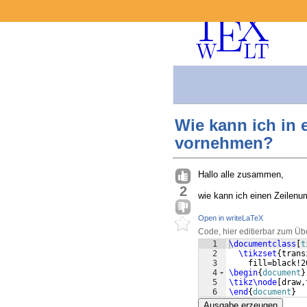
Wie kann ich in 
vornehmen?
Hallo alle zusammen,
2
wie kann ich einen Zeilenu
Open in writeLaTeX
Code, hier editierbar zum Üb
1
\documentclass
[
t
2
\tikzset
{
trans
3
    fill=black!2
4
\begin
{
document
}
5
\tikz\node
[
draw,
6
\end
{
document
}
Ausgabe erzeugen