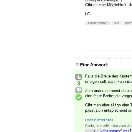
Gibt es eine Möglichkeit, 
LG
zeilenumbruch
tikz
nod
Eine Antwort:
Falls die Breite des Knote
erfolgen soll, dann kann 
3
Zum anderen kannst du ein
eine feste Breite: die vorg
Gibt man über
eine T
align
passt sich entsprechend an
Open in writeLaTeX
Code, hier editierbar zum Üb
1
\documentclass
[