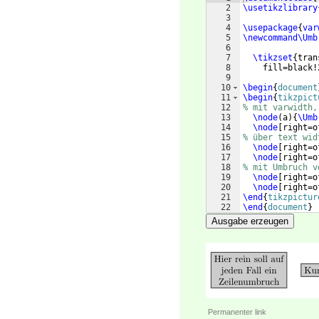
2
\usetikzlibrary
3
4
\usepackage
{
var
5
\newcommand\Umb
6
7
\tikzset
{
tran
8
    fill=black!
9
10
\begin
{
document
11
\begin
{
tikzpict
12
% mit varwidth,
13
\node
(
a
)
{
\Umb
14
\node
[
right=o
15
% über text wid
16
\node
[
right=o
17
\node
[
right=o
18
% mit Umbruch v
19
\node
[
right=o
20
\node
[
right=o
21
\end
{
tikzpictur
22
\end
{
document
}
Ausgabe erzeugen
Permanenter link