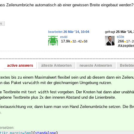
dass Zeilenumbrüche automatisch ab einer gewissen Breite eingebaut werden?
es
bearbeitet
26 Mär '14, 10:04
gefragt
25 Mär '14,
esdd
tt33tt
17.9k
266
●
32
●
42
●
58
●
17
●
2
Akzeptier
active answers
älteste Antworten
neueste Antworten
Beliebt
ntextes bis zu einem Maximalwert flexibel sein und ab diesem dann ein Zeile
man das Paket
mit der gleichnamigen Umgebung nutzen.
varwidth
e Textbreite mit
fest vorgeben. Der Knoten hat dann aber unabhä
text width
egebene Textbreite plus 2x den inneren Abstand und die Linienbreite.
extausrichtung vor, dann kann man von Hand Zeilenumbrüche setzen. Die Bre
.
ersetzen:
tikz,margin=5mm
]
{
standalone
}