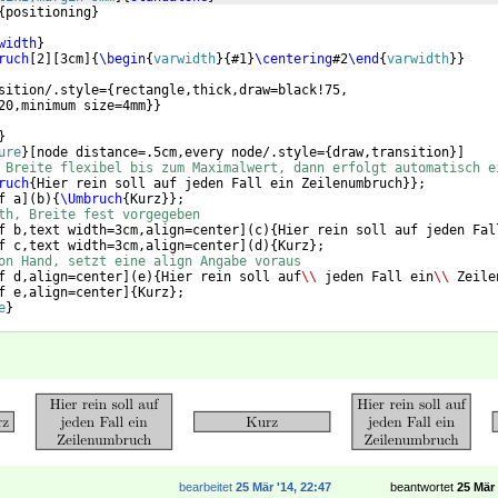
{
positioning
}
width
}
ruch
[
2
]
[
3cm
]
{
\begin
{
varwidth
}
{
#1
}
\centering
#2
\end
{
varwidth
}
}
sition/.style=
{
rectangle,thick,draw=black!75,
20,minimum size=4mm
}}
}
ure
}
[
node distance=.5cm,every node/.style=
{
draw,transition
}]
 Breite flexibel bis zum Maximalwert, dann erfolgt automatisch e
ruch
{
Hier rein soll auf jeden Fall ein Zeilenumbruch
}}
;
f a
]
(
b
)
{
\Umbruch
{
Kurz
}}
;
th, Breite fest vorgegeben
f b,text width=3cm,align=center
]
(
c
)
{
Hier rein soll auf jeden Fal
f c,text width=3cm,align=center
]
(
d
)
{
Kurz
}
;
on Hand, setzt eine align Angabe voraus
f d,align=center
]
(
e
)
{
Hier rein soll auf
\\
 jeden Fall ein
\\
 Zeile
f e,align=center
]
{
Kurz
}
;
e
}
bearbeitet
25 Mär '14, 22:47
beantwortet
25 Mär 