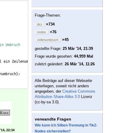
Frage-Themen:
×734
tikz
×76
nodes
×45
zeilenumbruch
in Umbruch
gestellte Frage:
25 Mär '14, 21:39
Frage wurde gesehen:
44,959 Mal
l ein Zeilenumbruch
}
;
zuletzt geändert:
26 Mär '14, 11:26
numbruch
}
;
Alle Beiträge auf dieser Webseite
unterliegen, soweit nicht anders
angegeben, der
Creative Commons
Attribution Share-Alike 3.0
Lizenz
(cc-by-sa 3.0).
verwandte Fragen
Wie kann ich Silben-Trennung in TikZ-
'14, 22:34
Nodes sicherstellen?