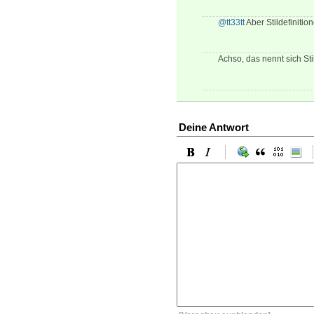
@tt33tt
Aber Stildefiniti
Achso, das nennt sich Sti
Deine Antwort