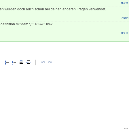
tt33tt
onen wurden doch auch schon bei deinen anderen Fragen verwendet.
esdd
ldefinition mit dem
usw.
\tikzset
tt33tt