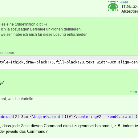
esdd
17.9k
●
32
Akzeptier
es eine Stildefinition gibt :-)
ich ja sozusagen Befehle/Funktionen definieren.
nweisen habe ich mich für diese Lösung entschieden:
bersetzen:
tyle=
{
thick,draw=black!75,fill=black!20,text width=3cm,align=cen
g?
tt33tt
nnt, welche Vorteile
mbruch
[
2
]
[
3cm
]
{
\begin
{
varwidth
}
{
#1
}
\centering
#2   
\end
{
varwidth
}
it, dass jede Zelle diesen Command direkt zugeordnet bekommt, z.B. indem ic
 oder jeweils das Command?