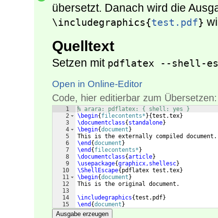
übersetzt. Danach wird die Ausga
wi
\includegraphics{
test.pdf
}
Quelltext
Setzen mit
pdflatex --shell-e
Open in Online-Editor
Code, hier editierbar zum Übersetzen:
1
% arara: pdflatex: { shell: yes }
2
\begin
{
filecontents*
}
{
test.tex
}
3
\documentclass
{
standalone
}
4
\begin
{
document
}
5
This is the externally compiled document.
6
\end
{
document
}
7
\end
{
filecontents*
}
8
\documentclass
{
article
}
9
\usepackage
{
graphicx,shellesc
}
10
\ShellEscape
{
pdflatex test.tex
}
11
\begin
{
document
}
12
This is the original document.
13
14
\includegraphics
{
test.pdf
}
15
\end
{
document
}
Ausgabe erzeugen