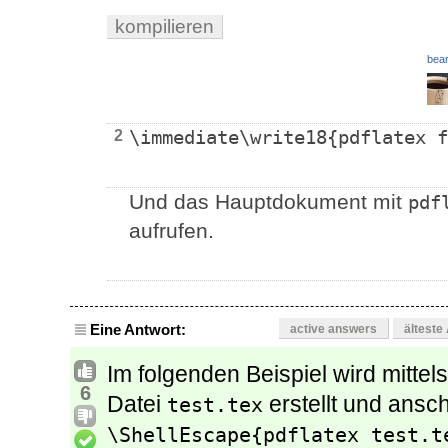
kompilieren
bear
2
\immediate\write18{pdflatex f
Und das Hauptdokument mit
pdf
aufrufen.
Eine Antwort:
active answers
älteste
Im folgenden Beispiel wird mitt
6
Datei
erstellt und ansc
test.tex
\ShellEscape{pdflatex test.t