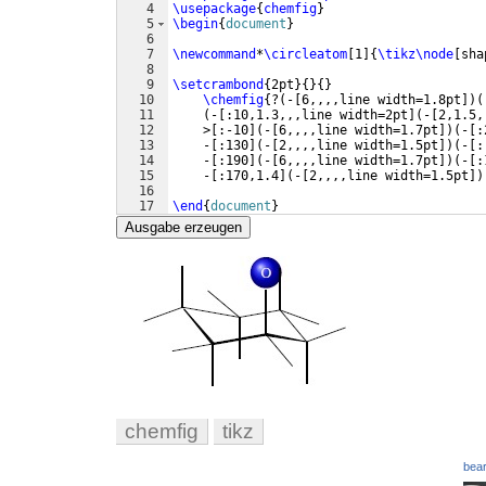
4
\usepackage
{
chemfig
}
5
\begin
{
document
}
6
7
\newcommand
*
\circleatom
[
1
]
{
\tikz\node
[
sha
8
9
\setcrambond
{
2pt
}
{
}
{
}
10
\chemfig
{
?
(
-
[
6,,,,line width=1.8pt
])
(
11
(
-
[
:10,1.3,,,line width=2pt
]
(
-
[
2,1.5,
12
    >
[
:-10
]
(
-
[
6,,,,line width=1.7pt
])
(
-
[
:
13
    -
[
:130
]
(
-
[
2,,,,line width=1.5pt
])
(
-
[
:
14
    -
[
:190
]
(
-
[
6,,,,line width=1.7pt
])
(
-
[
:
15
    -
[
:170,1.4
]
(
-
[
2,,,,line width=1.5pt
])
16
17
\end
{
document
}
Ausgabe erzeugen
chemfig
tikz
bear