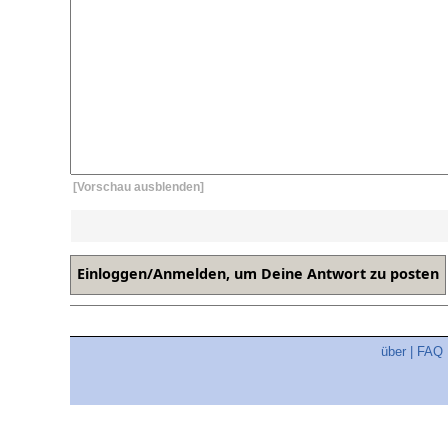
[Vorschau ausblenden]
über
|
FAQ