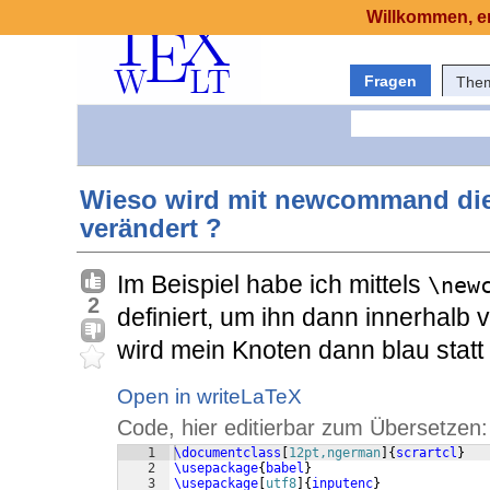
Willkommen, er
Fragen
The
Wieso wird mit newcommand die
verändert ?
Im Beispiel habe ich mittels
\new
2
definiert, um ihn dann innerhalb
wird mein Knoten dann blau statt 
Open in writeLaTeX
Code, hier editierbar zum Übersetzen:
1
\documentclass
[
12pt,ngerman
]
{
scrartcl
}
2
\usepackage
{
babel
}
3
\usepackage
[
utf8
]
{
inputenc
}