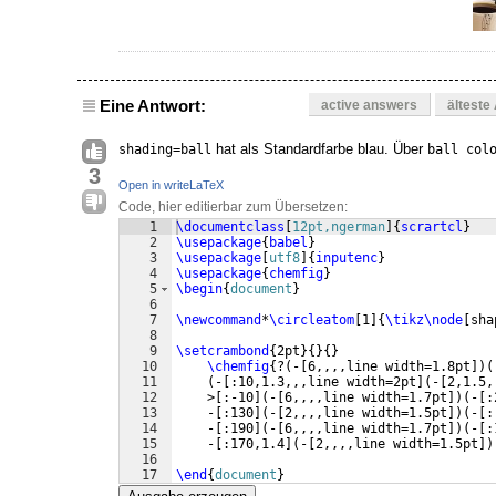
Eine Antwort:
active answers
älteste
hat als Standardfarbe blau. Über
shading=ball
ball col
3
Open in writeLaTeX
Code, hier editierbar zum Übersetzen:
1
\documentclass
[
12pt,ngerman
]
{
scrartcl
}
2
\usepackage
{
babel
}
3
\usepackage
[
utf8
]
{
inputenc
}
4
\usepackage
{
chemfig
}
5
\begin
{
document
}
6
7
\newcommand
*
\circleatom
[
1
]
{
\tikz\node
[
sha
8
9
\setcrambond
{
2pt
}
{
}
{
}
10
\chemfig
{
?
(
-
[
6,,,,line width=1.8pt
])
(
11
(
-
[
:10,1.3,,,line width=2pt
]
(
-
[
2,1.5,
12
    >
[
:-10
]
(
-
[
6,,,,line width=1.7pt
])
(
-
[
:
13
    -
[
:130
]
(
-
[
2,,,,line width=1.5pt
])
(
-
[
:
14
    -
[
:190
]
(
-
[
6,,,,line width=1.7pt
])
(
-
[
:
15
    -
[
:170,1.4
]
(
-
[
2,,,,line width=1.5pt
])
16
17
\end
{
document
}