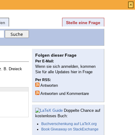
Anmelden
über
FAQ
×
fen
Stelle eine Frage
Folgen dieser Frage
Per E-Mail:
Wenn sie sich anmelden, kommen
z. B. Dreieck
Sie für alle Updates hier in Frage
Per RSS:
Antworten
Antworten und Kommentare
Doppelte Chance auf
kostenloses Buch:
Buchverschenkung auf LaTeX.org
Book Giveaway on StackExchange