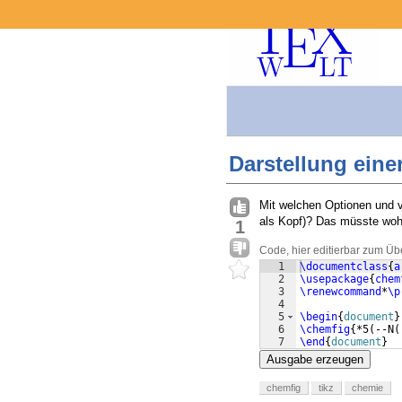
Darstellung eine
Mit welchen Optionen und v
als Kopf)? Das müsste wohl 
1
Code, hier editierbar zum Üb
1
\documentclass
{
a
2
\usepackage
{
chem
3
\renewcommand
*
\p
4
5
\begin
{
document
}
6
\chemfig
{
*5
(
--N
(
7
\end
{
document
}
Ausgabe erzeugen
chemfig
tikz
chemie