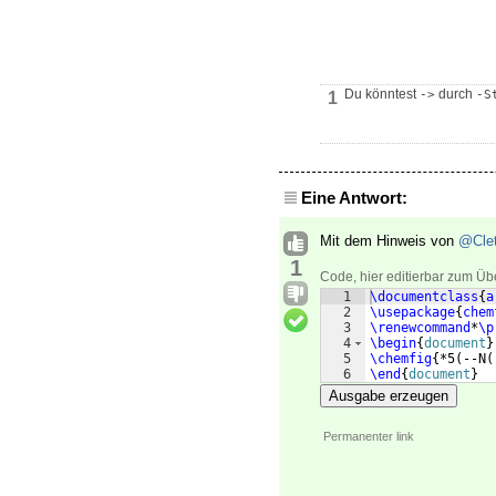
Du könntest
durch
->
-S
1
Eine Antwort:
Mit dem Hinweis von
@Cle
1
Code, hier editierbar zum Üb
1
\documentclass
{
a
2
\usepackage
{
chem
3
\renewcommand
*
\p
4
\begin
{
document
}
5
\chemfig
{
*5
(
--N
(
6
\end
{
document
}
Ausgabe erzeugen
Permanenter link