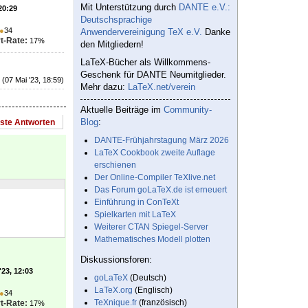
Mit Unterstützung durch
DANTE e.V.:
20:29
Deutschsprachige
●
34
Anwendervereinigung TeX e.V.
Danke
t-Rate:
17%
den Mitgliedern!
LaTeX-Bücher als Willkommens-
Geschenk für DANTE Neumitglieder.
(07 Mai '23, 18:59)
Mehr dazu:
LaTeX.net/verein
Aktuelle Beiträge im
Community-
Blog
:
este Antworten
DANTE-Frühjahrstagung März 2026
LaTeX Cookbook zweite Auflage
erschienen
Der Online-Compiler TeXlive.net
Das Forum goLaTeX.de ist erneuert
Einführung in ConTeXt
Spielkarten mit LaTeX
Weiterer CTAN Spiegel-Server
Mathematisches Modell plotten
Diskussionsforen:
'23, 12:03
goLaTeX
(Deutsch)
LaTeX.org
(Englisch)
●
34
TeXnique.fr
(französisch)
t-Rate:
17%