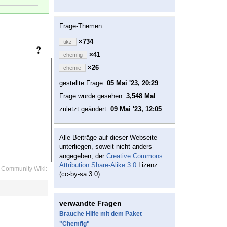
Frage-Themen:
×734
tikz
×41
chemfig
×26
chemie
gestellte Frage:
05 Mai '23, 20:29
Frage wurde gesehen:
3,548 Mal
zuletzt geändert:
09 Mai '23, 12:05
Alle Beiträge auf dieser Webseite
unterliegen, soweit nicht anders
angegeben, der
Creative Commons
Attribution Share-Alike 3.0
Lizenz
Community Wiki:
(cc-by-sa 3.0).
verwandte Fragen
Brauche Hilfe mit dem Paket
"Chemfig"