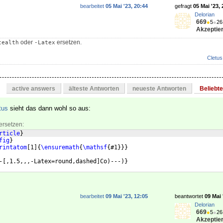
bearbeitet
05 Mai '23, 20:44
gefragt
05 Mai '23, 
Delorian
669
●
5
●
26
Akzeptier
oder
ersetzen.
tealth
-Latex
Cletus
active answers
älteste Antworten
neueste Antworten
Beliebt
tus
sieht das dann wohl so aus:
ersetzen:
rticle
}
fig
}
rintatom
[
1
]
{
\ensuremath
{
\mathsf
{
#1
}}}
-
[
,1.5,,,-Latex=round,dashed
]
Co
)
---
)}
bearbeitet
09 Mai '23, 12:05
beantwortet
09 Mai 
Delorian
669
●
5
●
26
Akzeptier