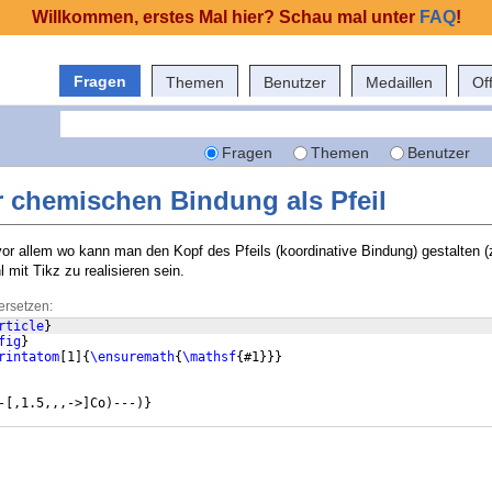
Willkommen, erstes Mal hier? Schau mal unter
FAQ
!
Fragen
Themen
Benutzer
Medaillen
Of
Fragen
Themen
Benutzer
r chemischen Bindung als Pfeil
or allem wo kann man den Kopf des Pfeils (koordinative Bindung) gestalten (
mit Tikz zu realisieren sein.
ersetzen:
rticle
}
fig
}
rintatom
[
1
]
{
\ensuremath
{
\mathsf
{
#1
}}}
-
[
,1.5,,,->
]
Co
)
---
)}