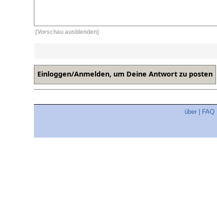
[Vorschau ausblenden]
über
|
FAQ