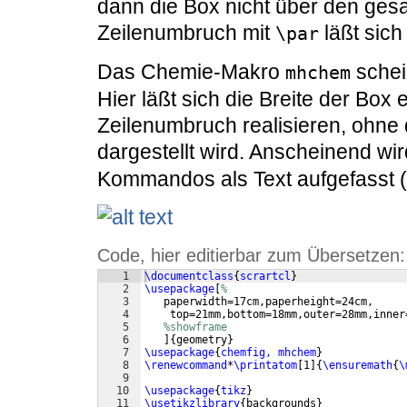
dann die Box nicht über den gesa
Zeilenumbruch mit
läßt sich
\par
Das Chemie-Makro
schei
mhchem
Hier läßt sich die Breite der Box 
Zeilenumbruch realisieren, ohne 
dargestellt wird. Anscheinend w
Kommandos als Text aufgefasst (
Code, hier editierbar zum Übersetzen:
1
\documentclass
{
scrartcl
}
2
\usepackage
[
%
3
   paperwidth=17cm,paperheight=24cm, 
4
    top=21mm,bottom=18mm,outer=28mm,inner
5
%showframe
6
]
{
geometry
}
7
\usepackage
{
chemfig, mhchem
}
8
\renewcommand
*
\printatom
[
1
]
{
\ensuremath
{
\
9
10
\usepackage
{
tikz
}
11
\usetikzlibrary
{
backgrounds
}