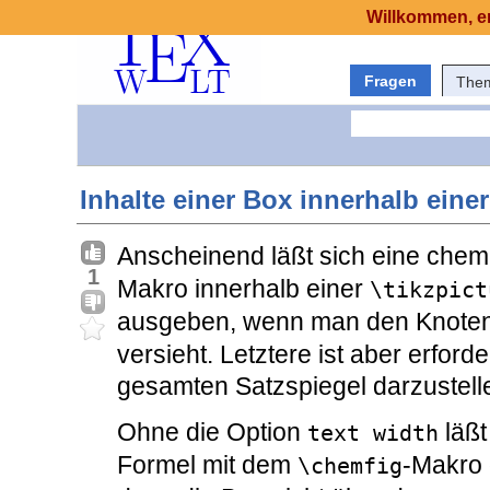
Willkommen, er
Fragen
The
Inhalte einer Box innerhalb eine
Anscheinend läßt sich eine che
1
Makro innerhalb einer
\tikzpict
ausgeben, wenn man den Knoten
versieht. Letztere ist aber erford
gesamten Satzspiegel darzustelle
Ohne die Option
läßt
text width
Formel mit dem
-Makro 
\chemfig