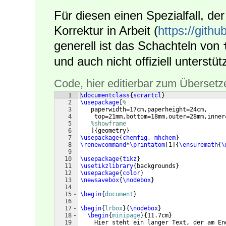
Für diesen einen Spezialfall, der 
Korrektur in Arbeit (
https://githu
generell ist das Schachteln von
und auch nicht offiziell unterstütz
Code, hier editierbar zum Übersetz
1
\documentclass
{
scrartcl
}
2
\usepackage
[
%
3
   paperwidth=17cm,paperheight=24cm, 
4
    top=21mm,bottom=18mm,outer=28mm,inner
5
%showframe
6
]
{
geometry
}
7
\usepackage
{
chemfig, mhchem
}
8
\renewcommand
*
\printatom
[
1
]
{
\ensuremath
{
\
9
10
\usepackage
{
tikz
}
11
\usetikzlibrary
{
backgrounds
}
12
\usepackage
{
color
}
13
\newsavebox
{
\nodebox
}
14
15
\begin
{
document
}
16
17
\begin
{
lrbox
}
{
\nodebox
}
18
\begin
{
minipage
}
{
11.7cm
}
19
    Hier steht ein langer Text, der am En