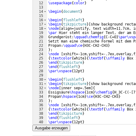
12
\usepackage
{
color
}
13
14
\begin
{
document
}
15
16
\begin
{
flushleft
}
17
\begin
{
tikzpicture
}
[
show background recta
18
\node
[
align=justify, text width=11.7cm, i
19
\par
 Hier steht ein langer Text, der am E
20
Grundgerüst:
\qquad\chemfig
{
C-C=O
}
\par\vsp
21
Setzt man eine chemische Formel mit dem P
22
Propan:
\qquad\ce
{
H3C-CH2-CH3
}
23
}
;
24
\node
[
xshift=-1cm,yshift=-.7ex,overlay,f
25
{
\textcolor
{
white
}
{
\textbf
{
\sffamily
 Box 
26
\end
{
tikzpicture
}
27
\end
{
flushleft
}
28
\par\vspace
{
12pt
}
29
30
\begin
{
flushleft
}
31
\begin
{
tikzpicture
}
[
show background recta
32
\node
[
inner sep=.5em
]
{
33
Essigsäure
\hspace
{
1cm
}
\chemfig
{
H_3C-C
(
-
[
7
34
Propan
\hspace
{
1cm
}
\ce
{
H3C-CH2-CH3
}
35
}
; 
36
\node
[
xshift=-1cm,yshift=-.7ex,overlay,f
37
{
\textcolor
{
white
}
{
\textbf
{
\sffamily
 Box 
38
\end
{
tikzpicture
}
39
\end
{
flushleft
}
40
\par\vspace
{
12pt
}
41
Ausgabe erzeugen