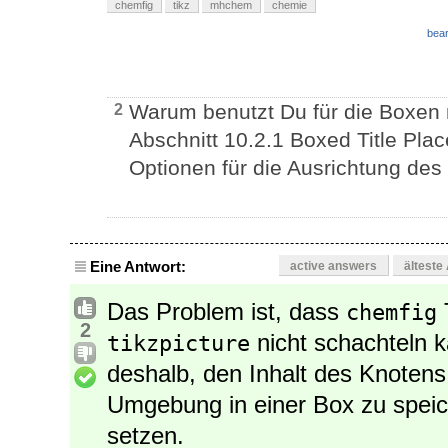
chemfig
tikz
mhchem
chemie
bear
Warum benutzt Du für die Boxen 
2
Abschnitt 10.2.1 Boxed Title Pla
Optionen für die Ausrichtung des 
Eine Antwort:
active answers
älteste
Das Problem ist, dass
chemfig
2
nicht schachteln 
tikzpicture
deshalb, den Inhalt des Knoten
Umgebung in einer Box zu speic
setzen.