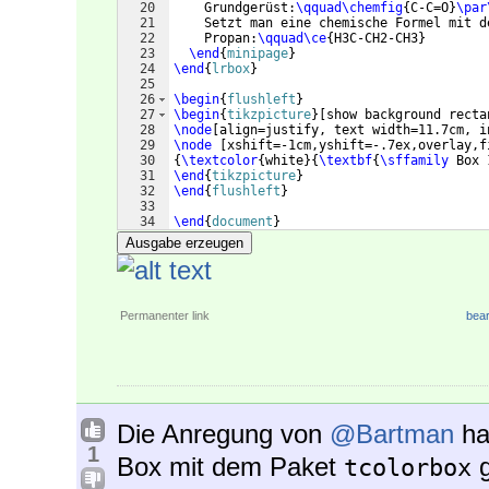
20
    Grundgerüst:
\qquad\chemfig
{
C-C=O
}
\par
21
    Setzt man eine chemische Formel mit d
22
    Propan:
\qquad\ce
{
H3C-CH2-CH3
}
23
\end
{
minipage
}
24
\end
{
lrbox
}
25
26
\begin
{
flushleft
}
27
\begin
{
tikzpicture
}
[
show background recta
28
\node
[
align=justify, text width=11.7cm, i
29
\node
[
xshift=-1cm,yshift=-.7ex,overlay,f
30
{
\textcolor
{
white
}
{
\textbf
{
\sffamily
 Box 
31
\end
{
tikzpicture
}
32
\end
{
flushleft
}
33
34
\end
{
document
}
Ausgabe erzeugen
Permanenter link
bear
Die Anregung von
@Bartman
ha
1
Box mit dem Paket
g
tcolorbox