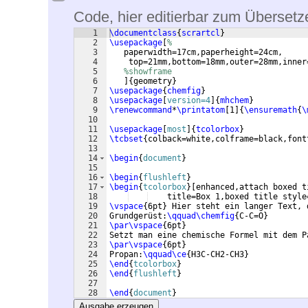
Code, hier editierbar zum Übersetz
1
\documentclass
{
scrartcl
}
2
\usepackage
[
%
3
   paperwidth=17cm,paperheight=24cm, 
4
    top=21mm,bottom=18mm,outer=28mm,inner
5
%showframe
6
]
{
geometry
}
7
\usepackage
{
chemfig
}
8
\usepackage
[
version=4
]
{
mhchem
}
9
\renewcommand
*
\printatom
[
1
]
{
\ensuremath
{
\
10
11
\usepackage
[
most
]
{
tcolorbox
}
12
\tcbset
{
colback=white,colframe=black,font
13
14
\begin
{
document
}
15
16
\begin
{
flushleft
}
17
\begin
{
tcolorbox
}
[
enhanced,attach boxed t
18
    title=Box 1,boxed title style
19
\vspace
{
6pt
}
 Hier steht ein langer Text, 
20
Grundgerüst:
\qquad\chemfig
{
C-C=O
}
21
\par\vspace
{
6pt
}
22
Setzt man eine chemische Formel mit dem P
23
\par\vspace
{
6pt
}
24
Propan:
\qquad\ce
{
H3C-CH2-CH3
}
25
\end
{
tcolorbox
}
26
\end
{
flushleft
}
27
28
\end
{
document
}
Ausgabe erzeugen