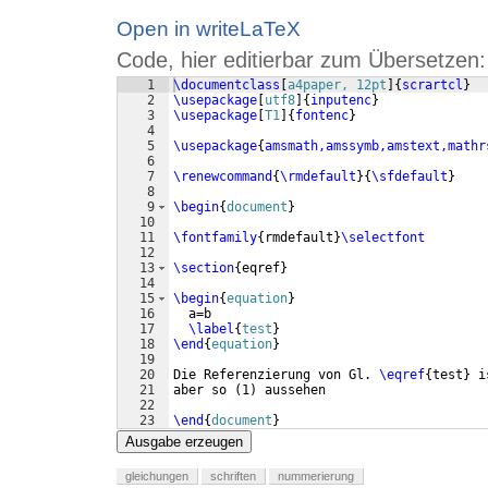
Open in writeLaTeX
Code, hier editierbar zum Übersetzen:
1
\documentclass
[
a4paper, 12pt
]
{
scrartcl
}
2
\usepackage
[
utf8
]
{
inputenc
}
3
\usepackage
[
T1
]
{
fontenc
}
4
5
\usepackage
{
amsmath,amssymb,amstext,mathr
6
7
\renewcommand
{
\rmdefault
}
{
\sfdefault
}
8
9
\begin
{
document
}
10
11
\fontfamily
{
rmdefault
}
\selectfont
12
13
\section
{
eqref
}
14
15
\begin
{
equation
}
16
  a=b
17
\label
{
test
}
18
\end
{
equation
}
19
20
Die Referenzierung von Gl. 
\eqref
{
test
}
 i
21
aber so 
(
1
)
 aussehen
22
23
\end
{
document
}
Ausgabe erzeugen
gleichungen
schriften
nummerierung