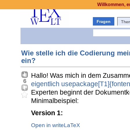
Willkommen, er
Fragen
The
Wie stelle ich die Codierung m
ein?
Hallo! Was mich in dem Zusamm
6
eigentlich usepackage[T1]{fonte
Experten beginnt der Dokumentko
Minimalbeispiel:
Version 1:
Open in writeLaTeX