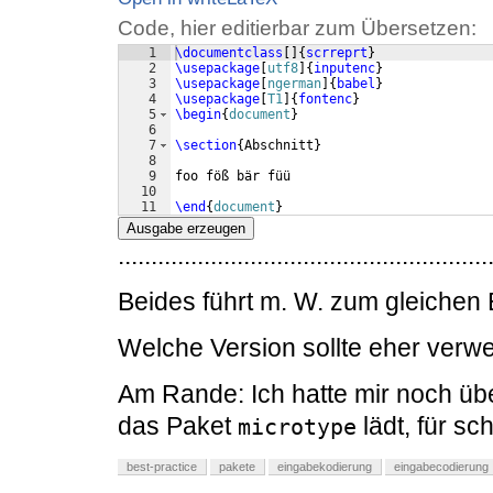
Code, hier editierbar zum Übersetzen:
1
\documentclass
[
]
{
scrreprt
}
2
\usepackage
[
utf8
]
{
inputenc
}
3
\usepackage
[
ngerman
]
{
babel
}
4
\usepackage
[
T1
]
{
fontenc
}
5
\begin
{
document
}
6
7
\section
{
Abschnitt
}
8
9
foo föß bär füü
10
11
\end
{
document
}
Ausgabe erzeugen
........................................................
Beides führt m. W. zum gleichen 
Welche Version sollte eher ver
Am Rande: Ich hatte mir noch übe
das Paket
lädt, für sc
microtype
best-practice
pakete
eingabekodierung
eingabecodierung