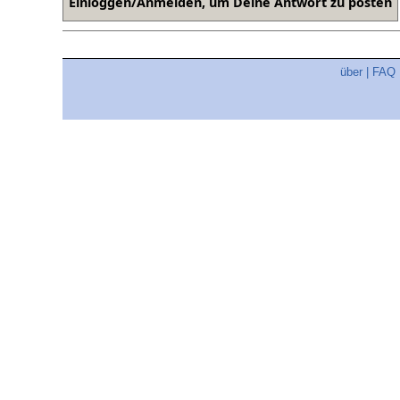
über
|
FAQ