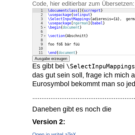
Code, hier editierbar zum Übersetzen:
1
\documentclass
[
]
{
scrreprt
}
2
\usepackage
{
selinput
}
3
\SelectInputMappings
{
adieresis=
{
ä
}
,  germ
4
\usepackage
[
ngerman
]
{
babel
}
5
\begin
{
document
}
6
7
\section
{
Abschnitt
}
8
9
foo föß bär füü
10
11
\end
{
document
}
Ausgabe erzeugen
Es gibt bei
\SelectInpuMappings
das gut sein soll, frage ich mich a
Eurosymbol bekommt man so jeden
........................................................
Daneben gibt es noch die
Version 2:
Open in writeLaTeX