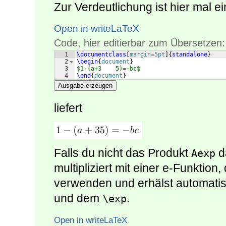
Zur Verdeutlichung ist hier mal ei
Open in writeLaTeX
Code, hier editierbar zum Übersetzen:
1
\documentclass
[
margin=5pt
]
{
standalone
}
2
\begin
{
document
}
3
$1-(a+3    5)=-bc$
4
\end
{
document
}
Ausgabe erzeugen
liefert
Falls du nicht das Produkt
d
Aexp
multipliziert mit einer e-Funktio
verwenden und erhälst automati
und dem
.
\exp
Open in writeLaTeX