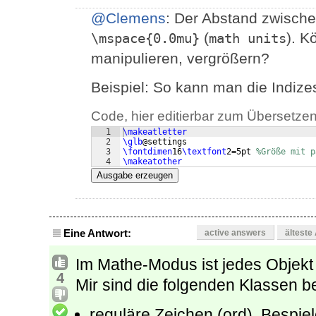
@Clemens
: Der Abstand zwische
(
). K
\mspace{0.0mu}
math units
manipulieren, vergrößern?
Beispiel: So kann man die Indizes 
Code, hier editierbar zum Übersetzen
1
\makeatletter
2
\glb
@settings 
3
\fontdimen
16
\textfont
2=5pt 
%Größe mit p
4
\makeatother
Ausgabe erzeugen
Eine Antwort:
active answers
älteste
Im Mathe-Modus ist jedes Objekt
4
Mir sind die folgenden Klassen b
reguläre Zeichen (ord), Bespiele