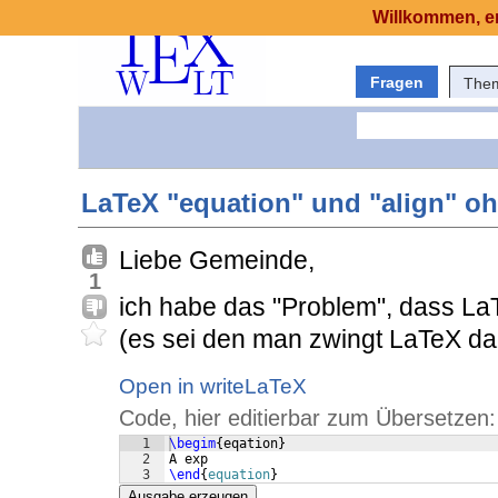
Willkommen, er
Fragen
The
LaTeX "equation" und "align" 
Liebe Gemeinde,
1
ich habe das "Problem", dass L
(es sei den man zwingt LaTeX da
Open in writeLaTeX
Code, hier editierbar zum Übersetzen:
1
\begim
{
eqation
}
2
A exp
3
\end
{
equation
}
Ausgabe erzeugen