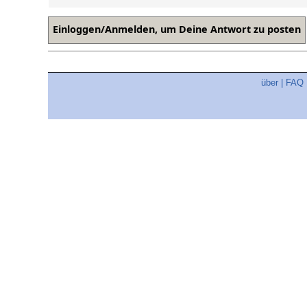
über
|
FAQ