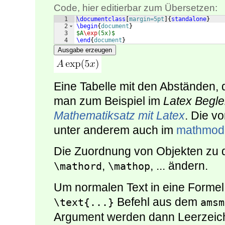
Code, hier editierbar zum Übersetzen:
1
\documentclass
[
margin=5pt
]
{
standalone
}
2
\begin
{
document
}
3
$A
\exp
(5x)$
4
\end
{
document
}
Ausgabe erzeugen
Eine Tabelle mit den Abständen, d
man zum Beispiel im
Latex Begle
Mathematiksatz mit Latex
. Die v
unter anderem auch im
mathmod
Die Zuordnung von Objekten zu de
,
, ... ändern.
\mathord
\mathop
Um normalen Text in eine Forme
Befehl aus dem
\text{...}
amsm
Argument werden dann Leerzeich