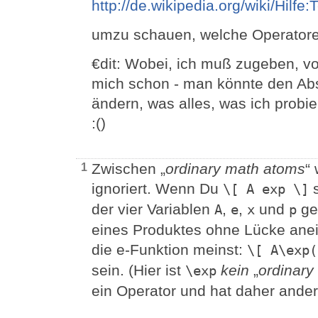
http://de.wikipedia.org/wiki/Hilfe:
umzu schauen, welche Operatore
€dit: Wobei, ich muß zugeben, von
mich schon - man könnte den Abst
ändern, was alles, was ich probier
:()
Zwischen „
ordinary math atoms
“
1
ignoriert. Wenn Du
s
\[ A exp \]
der vier Variablen
,
,
und
gem
A
e
x
p
eines Produktes ohne Lücke anei
die e-Funktion meinst:
\[ A\exp(
sein. (Hier ist
kein
„
ordinary
\exp
ein Operator und hat daher ande