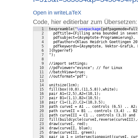
Open in writeLaTeX
Code, hier editierbar zum Übersetzen:
1
texpreamble
(
"
\usepackage
[
pdfpagemode=Full
2
  pdftitle=
{
Filling area bounded in sever
3
  pdfsubject=
{
Asymptote-Programmierung
}
,
4
  pdfauthor=
{
Klaus Heidrich Goettingen 20
5
  pdfkeywords=
{
Asymptote, Vektor-Grafik, 
6
]
{
hyperref
}
7
"
)
;
8
9
//import settings;
10
//pdfviewer="evince"; // for Linux
11
//batchView=true;
12
//outformat="pdf";
13
14
unitsize
(
1cm
)
;
15
fill
(
box
((
0,0
)
,
(
11,5.8
))
,white
)
;
16
pair A1=
(
2,5
)
,A2=
(
10,1
)
;
17
pair B1=
(
1,1
)
,B2=
(
10,5
)
;
18
pair C1=
(
1,2
)
,C2=
(
10,3.5
)
;
19
path curveI = A1 .. controls 
(
6,5
)
 .. A2;
20
path curveII = B1 .. controls 
(
3,4
)
 .. B2
21
path curveIII = C1 .. controls 
(
3,3
)
 and 
22
fill
(
buildcycle
(
curveI,reverse
(
curveIII
)
,
23
draw
(
curveI, red
)
;
24
draw
(
curveII, blue
)
;
25
draw
(
curveIII, green
)
;
26
pair ip_1 = intersectionpoint
(
curveI, cur