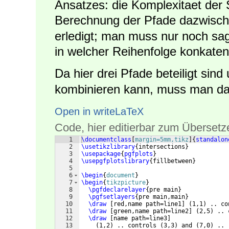
Ansatzes: die Komplexitaet der
Berechnung der Pfade dazwisch
erledigt; man muss nur noch sa
in welcher Reihenfolge konkateni
Da hier drei Pfade beteiligt sind
kombinieren kann, muss man da
Open in writeLaTeX
Code, hier editierbar zum Übersetz
1
\documentclass
[
margin=5mm,tikz
]
{
standalon
2
\usetikzlibrary
{
intersections
}
3
\usepackage
{
pgfplots
}
4
\usepgfplotslibrary
{
fillbetween
}
5
6
\begin
{
document
}
7
\begin
{
tikzpicture
}
8
\pgfdeclarelayer
{
pre main
}
9
\pgfsetlayers
{
pre main,main
}
10
\draw
[
red,name path=line1
]
(
1,1
)
 .. co
11
\draw
[
green,name path=line2
]
(
2,5
)
 .. 
12
\draw
[
name path=line3
]
13
(
1,2
)
 .. controls 
(
3,3
)
 and 
(
7,0
)
 .. 