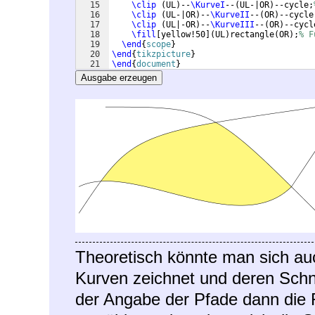
15
\clip
(
UL
)
--
\KurveI
--
(
UL-|OR
)
--cycle;
16
\clip
(
UL-|OR
)
--
\KurveII
--
(
OR
)
--cycle
17
\clip
(
UL|-OR
)
--
\KurveIII
--
(
OR
)
--cycl
18
\fill
[
yellow!50
]
(
UL
)
rectangle
(
OR
)
;
% F
19
\end
{
scope
}
20
\end
{
tikzpicture
}
21
\end
{
document
}
Ausgabe erzeugen
Theoretisch könnte man sich auc
Kurven zeichnet und deren Schnit
der Angabe der Pfade dann die 