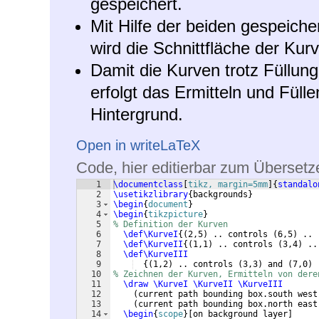
gespeichert.
Mit Hilfe der beiden gespeiche
wird die Schnittfläche der Kur
Damit die Kurven trotz Füllung 
erfolgt das Ermitteln und Fülle
Hintergrund.
Open in writeLaTeX
Code, hier editierbar zum Übersetz
1
\documentclass
[
tikz, margin=5mm
]
{
standalo
2
\usetikzlibrary
{
backgrounds
}
3
\begin
{
document
}
4
\begin
{
tikzpicture
}
5
% Definition der Kurven
6
\def\KurveI
{(
2,5
)
 .. controls 
(
6,5
)
 .. 
7
\def\KurveII
{(
1,1
)
 .. controls 
(
3,4
)
 ..
8
\def\KurveIII
9
{(
1,2
)
 .. controls 
(
3,3
)
 and 
(
7,0
)
 
10
% Zeichnen der Kurven, Ermitteln von dere
11
\draw
\KurveI
\KurveII
\KurveIII
12
(
current path bounding box.south west
13
(
current path bounding box.north east
14
\begin
{
scope
}
[
on background layer
]