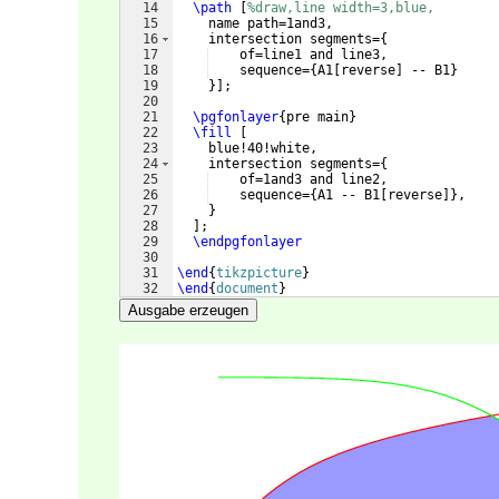
14
\path
[
%draw,line width=3,blue,
15
    name path=1and3,
16
    intersection segments=
{
17
    of=line1 and line3,
18
    sequence=
{
A1
[
reverse
]
 -- B1
}
19
}]
;
20
21
\pgfonlayer
{
pre main
}
22
\fill
[
23
    blue!40!white,
24
    intersection segments=
{
25
    of=1and3 and line2,
26
    sequence=
{
A1 -- B1
[
reverse
]}
,
27
}
28
]
;
29
\endpgfonlayer
30
31
\end
{
tikzpicture
}
32
\end
{
document
}
Ausgabe erzeugen