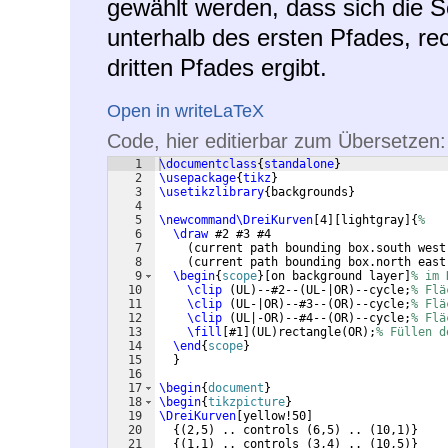
gewählt werden, dass sich die S
unterhalb des ersten Pfades, re
dritten Pfades ergibt.
Open in writeLaTeX
Code, hier editierbar zum Übersetzen:
1
\documentclass
{
standalone
}
2
\usepackage
{
tikz
}
3
\usetikzlibrary
{
backgrounds
}
4
5
\newcommand\DreiKurven
[
4
]
[
lightgray
]
{
%
6
\draw
 #2 #3 #4 
7
(
current path bounding box.south west
8
(
current path bounding box.north east
9
\begin
{
scope
}
[
on background layer
]
% im 
10
\clip
(
UL
)
--#2--
(
UL-|OR
)
--cycle;
% Flä
11
\clip
(
UL-|OR
)
--#3--
(
OR
)
--cycle;
% Flä
12
\clip
(
UL|-OR
)
--#4--
(
OR
)
--cycle;
% Flä
13
\fill
[
#1
]
(
UL
)
rectangle
(
OR
)
;
% Füllen d
14
\end
{
scope
}
15
}
16
17
\begin
{
document
}
18
\begin
{
tikzpicture
}
19
\DreiKurven
[
yellow!50
]
20
{(
2,5
)
 .. controls 
(
6,5
)
 .. 
(
10,1
)}
21
{(
1,1
)
 .. controls 
(
3,4
)
 .. 
(
10,5
)}