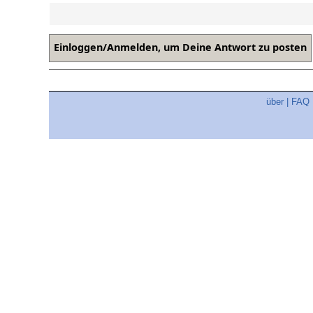
über
|
FAQ