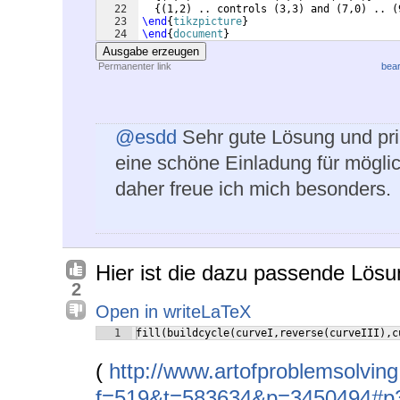
22
{(
1,2
)
 .. controls 
(
3,3
)
 and 
(
7,0
)
 .. 
(
23
\end
{
tikzpicture
}
24
\end
{
document
}
Ausgabe erzeugen
Permanenter link
bear
@esdd
Sehr gute Lösung und pri
eine schöne Einladung für mögli
daher freue ich mich besonders.
Hier ist die dazu passende Lösu
2
Open in writeLaTeX
1
fill(buildcycle(curveI,reverse(curveIII),c
(
http://www.artofproblemsolvin
f=519&t=583634&p=3450494#p