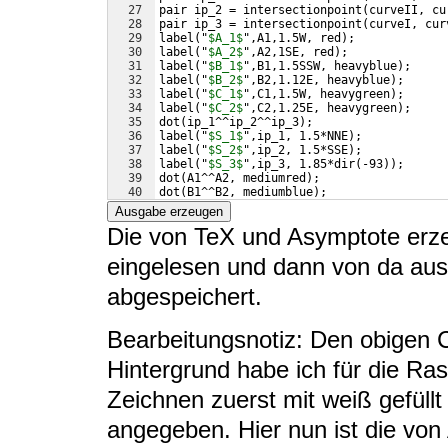
27
pair ip_2 = intersectionpoint
(
curveII, cu
28
pair ip_3 = intersectionpoint
(
curveI, cur
29
label
(
"
$A_1$
",A1,1.5W, red
)
;
30
label
(
"
$A_2$
",A2,1SE, red
)
;
31
label
(
"
$B_1$
",B1,1.5SSW, heavyblue
)
;
32
label
(
"
$B_2$
",B2,1.12E, heavyblue
)
;
33
label
(
"
$C_1$
",C1,1.5W, heavygreen
)
;
34
label
(
"
$C_2$
",C2,1.25E, heavygreen
)
;
35
dot
(
ip_1^^ip_2^^ip_3
)
;
36
label
(
"
$S_1$
",ip_1, 1.5*NNE
)
;
37
label
(
"
$S_2$
",ip_2, 1.5*SSE
)
;
38
label
(
"
$S_3$
",ip_3, 1.85*dir
(
-93
))
;
39
dot
(
A1^^A2, mediumred
)
;
40
dot
(
B1^^B2, mediumblue
)
;
41
dot
(
C1^^C2, mediumgreen
)
;
Ausgabe erzeugen
Die von TeX und Asymptote erze
eingelesen und dann von da aus 
abgespeichert.
Bearbeitungsnotiz: Den obigen 
Hintergrund habe ich für die Ras
Zeichnen zuerst mit weiß gefüll
angegeben. Hier nun ist die von