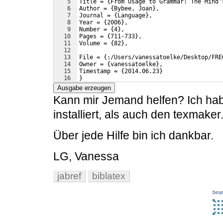
5
Title = 
{
From Usage to Grammar: The Mind'
6
Author = 
{
Bybee, Joan
}
, 
7
Journal = 
{
Language
}
, 
8
Year = 
{
2006
}
, 
9
Number = 
{
4
}
, 
10
Pages = 
{
711-733
}
, 
11
Volume = 
{
82
}
,
12
13
File = 
{
:/Users/vanessatoelke/Desktop/FRE
14
Owner = 
{
vanessatoelke
}
, 
15
Timestamp = 
{
2014.06.23
}
16
}
Ausgabe erzeugen
Kann mir Jemand helfen? Ich hab
installiert, als auch den texmaker
Über jede Hilfe bin ich dankbar.
LG, Vanessa
jabref
biblatex
bear