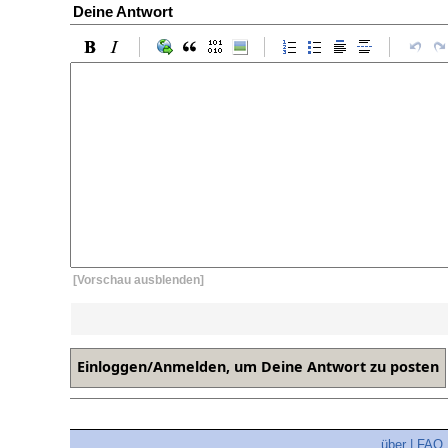
Deine Antwort
[Vorschau ausblenden]
über
|
FAQ