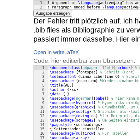
1
! Argument of 
\language
@active@arg" has an
2
! Paragraph ended before 
\language
@active@
Ausgabe erzeugen
Der Fehler tritt plötzlich auf. Ic
.bib files als Bibliographie zu v
passiert immer dasselbe. Hier ein
Open in writeLaTeX
Code, hier editierbar zum Übersetzen:
1
\documentclass
[
a4paper, 12pt
]
{
scrbook
}
% 
2
\usepackage
{
fontspec
}
% Schrift (Font) 
3
\setmainfont
{
Linux Libertine O
}
% Schrif
4
\usepackage
{
enumitem
}
%Wiederaufnahme be
5
\title
{
ABC
}
6
\author
{
xxx
}
7
\date
{
}
8
\usepackage
[
ngerman
]
{
babel
}
% hier kann m
9
\usepackage
{
hyperref
}
% Hyperlinks einfüg
10
\usepackage
{
graphicx
}
% Grundbefehl, um G
11
\usepackage
{
subfig
}
% Graphiken als Float
12
\usepackage
{
covington
}
%für Beispiele, di
13
\usepackage
{
scrpage2
}
% um Seiten einzuri
14
\pagestyle
{
scrheadings
}
15
\ 
Seitenränder einstellen 
16
\usepackage
{
multirow
}
% Für Tabellen 
17
\usepackage
{
array
}