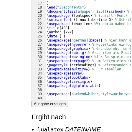
17
}
18
\end
{
filecontents*
}
19
\documentclass
[
a4paper, 12pt
]
{
scrbook
}
% 
20
\usepackage
{
fontspec
}
% Schrift (Font) 
21
\setmainfont
{
Linux Libertine O
}
% Schrif
22
\usepackage
{
enumitem
}
%Wiederaufnahme be
23
\title
{
ABC
}
24
\author
{
xxx
}
25
\date
{
}
26
\usepackage
[
ngerman
]
{
babel
}
% hier kann m
27
\usepackage
{
hyperref
}
% Hyperlinks einfüg
28
\usepackage
{
graphicx
}
% Grundbefehl, um G
29
\usepackage
{
subfig
}
% Graphiken als Float
30
\usepackage
{
covington
}
%für Beispiele, di
31
\usepackage
{
scrpage2
}
% um Seiten einzuri
32
\pagestyle
{
scrheadings
}
% Seitenränder e
33
\usepackage
{
multirow
}
% Für Tabellen 
34
\usepackage
{
array
}
35
\usepackage
{
booktabs
}
36
\usepackage
{
csvsimple
}
37
\usepackage
{
pgfplotstable
}
38
39
\usepackage
[
backend=biber,style=authoryea
40
41
\usepackage
{
xunicode
}
Ausgabe erzeugen
Ergibt nach
DATEINAME
lualatex