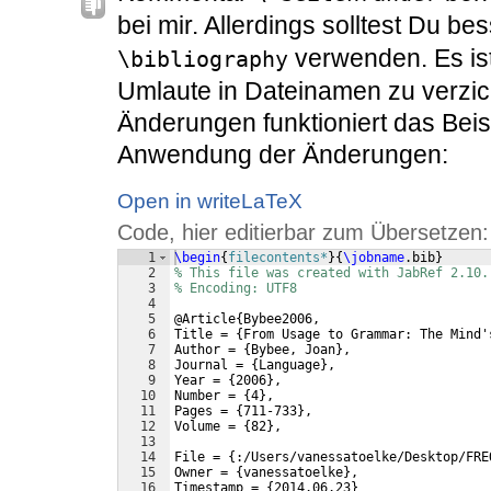
bei mir. Allerdings solltest Du be
verwenden. Es ist
\bibliography
Umlaute in Dateinamen zu verzic
Änderungen funktioniert das Beisp
Anwendung der Änderungen:
Open in writeLaTeX
Code, hier editierbar zum Übersetzen:
1
\begin
{
filecontents*
}
{
\jobname
.bib
}
2
% This file was created with JabRef 2.10.
3
% Encoding: UTF8
4
5
@Article
{
Bybee2006, 
6
Title = 
{
From Usage to Grammar: The Mind'
7
Author = 
{
Bybee, Joan
}
, 
8
Journal = 
{
Language
}
, 
9
Year = 
{
2006
}
, 
10
Number = 
{
4
}
, 
11
Pages = 
{
711-733
}
, 
12
Volume = 
{
82
}
,
13
14
File = 
{
:/Users/vanessatoelke/Desktop/FRE
15
Owner = 
{
vanessatoelke
}
, 
16
Timestamp = 
{
2014.06.23
}