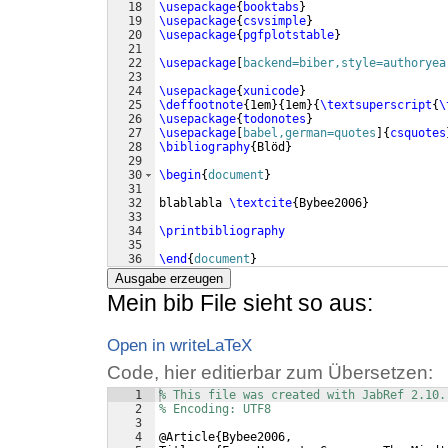
18
\usepackage
{
booktabs
}
19
\usepackage
{
csvsimple
}
20
\usepackage
{
pgfplotstable
}
21
22
\usepackage
[
backend=biber,style=authoryea
23
24
\usepackage
{
xunicode
}
25
\deffootnote
{
1em
}
{
1em
}
{
\textsuperscript
{
\
26
\usepackage
{
todonotes
}
27
\usepackage
[
babel,german=quotes
]
{
csquotes
28
\bibliography
{
Blöd
}
29
30
\begin
{
document
}
31
32
blablabla 
\textcite
{
Bybee2006
}
33
34
\printbibliography
35
36
\end
{
document
}
Ausgabe erzeugen
Mein bib File sieht so aus:
Open in writeLaTeX
Code, hier editierbar zum Übersetzen:
1
% This file was created with JabRef 2.10.
2
% Encoding: UTF8
3
4
@Article
{
Bybee2006, 