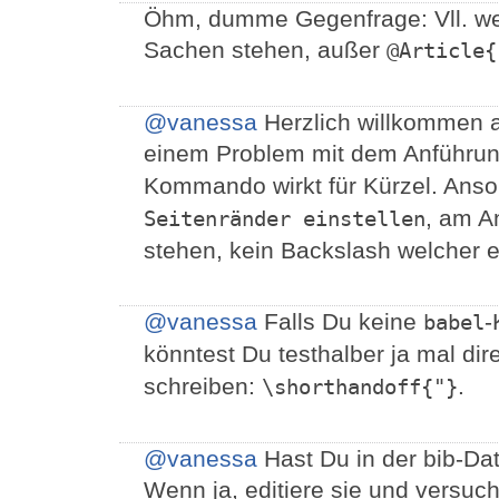
Öhm, dumme Gegenfrage: Vll. wei
Sachen stehen, außer
@Article{
@vanessa
Herzlich willkommen a
einem Problem mit dem Anführu
Kommando wirkt für Kürzel. Anson
, am A
Seitenränder einstellen
stehen, kein Backslash welcher ei
@vanessa
Falls Du keine
-
babel
könntest Du testhalber ja mal d
schreiben:
.
\shorthandoff{"}
@vanessa
Hast Du in der bib-Da
Wenn ja, editiere sie und versuc