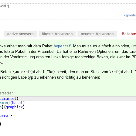
lt! :)
cgniede
active answers
älteste Antworten
neueste Antworten
Beliebt
inks erhält man mit dem Paket
. Man muss es einfach einbinden, um
hyperref
 das letzte Paket in der Präambel. Es hat eine Reihe von Optionen, um das Er
In der Voreinstellung erhalten Links farbige rechteckige Boxen, die zwar im 
k.
 Befehl
bereit, den man an Stelle von
\autoref{<Label-ID>}
\ref{<Label-
n richtigen Labeltyp zu erkennen und richtig zu benennen:
ersetzen:
scrartcl
}
rman
]
{
babel
}
o
]
{
graphicx
}
erref
}
}