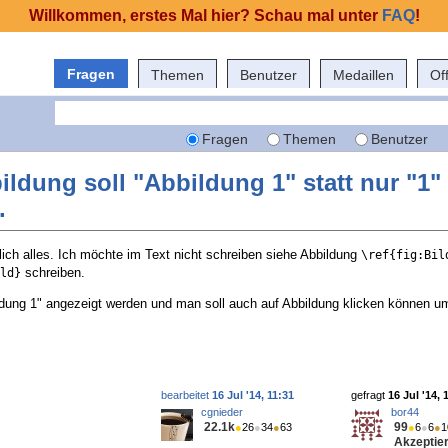
Willkommen, erstes Mal hier? Schau mal unter
FAQ
!
Fragen
Themen
Benutzer
Medaillen
Of
Fragen
Themen
Benutzer
ildung soll "Abbildung 1" statt nur "1"
.
tlich alles. Ich möchte im Text nicht schreiben siehe Abbildung
\ref{fig:Bil
schreiben.
ld}
ldung 1" angezeigt werden und man soll auch auf Abbildung klicken können u
bearbeitet
16 Jul '14, 11:31
gefragt
16 Jul '14, 
cgnieder
bor44
22.1k
99
●
26
●
34
●
63
●
6
●
6
●
1
Akzeptier