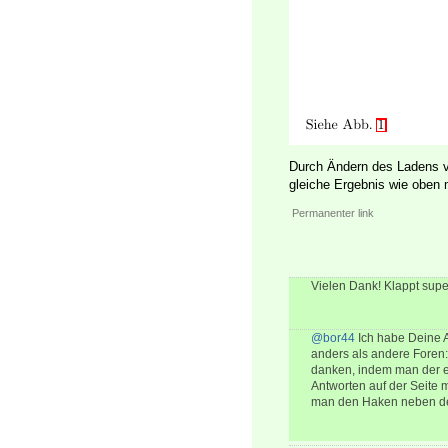
Durch Ändern des Ladens
gleiche Ergebnis wie oben 
Permanenter link
Vielen Dank! Klappt supe
@bor44
Ich habe Deine A
anders als andere Foren
danken, indem man der e
Antworten auf der Seite 
man den Haken neben der 