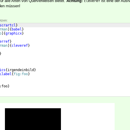
r alle Arten von Querverweisen bietet.
Achtung:
ist eine der Aus
cleveref
den müssen!
etzen:
scrartcl
}
rman
]
{
babel
}
o
]
{
graphicx
}
erref
}
rman
]
{
cleveref
}
}
ics
{
irgendeinbild
}
\label
{
fig:foo
}
:foo
}