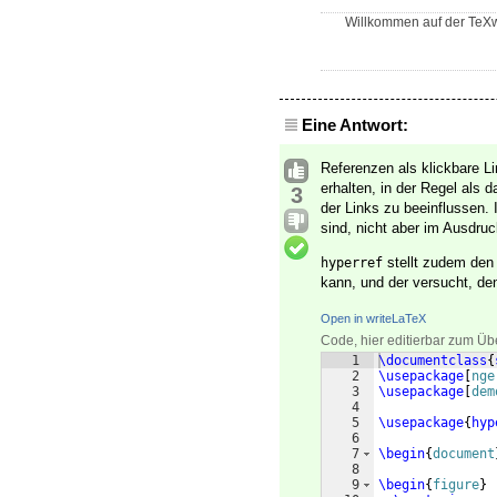
Willkommen auf der TeXwe
Eine Antwort:
Referenzen als klickbare L
erhalten, in der Regel als
3
der Links zu beeinflussen. 
sind, nicht aber im Ausdruc
stellt zudem den
hyperref
kann, und der versucht, de
Open in writeLaTeX
Code, hier editierbar zum Üb
1
\documentclass
{
2
\usepackage
[
nge
3
\usepackage
[
dem
4
5
\usepackage
{
hyp
6
7
\begin
{
document
8
9
\begin
{
figure
}