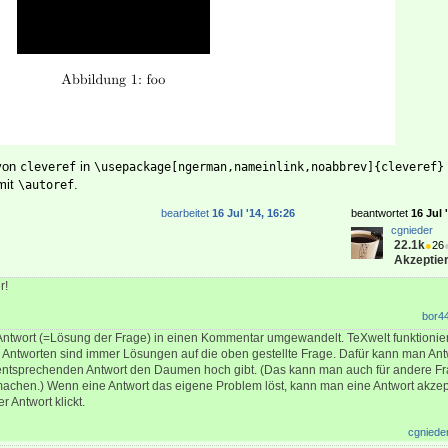
 von
in
cleveref
\usepackage[ngerman,nameinlink,noabbrev]{cleveref}
mit
.
\autoref
bearbeitet
16 Jul '14, 16:26
beantwortet
16 Jul 
cgnieder
22.1k
●
26
Akzeptier
r!
bor4
ntwort (=Lösung der Frage) in einen Kommentar umgewandelt. TeXwelt funktionier
: Antworten sind immer Lösungen auf die oben gestellte Frage. Dafür kann man An
ntsprechenden Antwort den Daumen hoch gibt. (Das kann man auch für andere F
machen.) Wenn eine Antwort das eigene Problem löst, kann man eine Antwort akzep
Antwort klickt.
cgniede