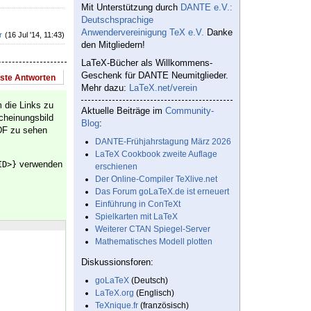
Mit Unterstützung durch
DANTE e.V.:
Deutschsprachige
Anwendervereinigung TeX e.V.
Danke
r
(16 Jul '14, 11:43)
den Mitgliedern!
LaTeX-Bücher als Willkommens-
Geschenk für DANTE Neumitglieder.
este Antworten
Mehr dazu:
LaTeX.net/verein
 die Links zu
Aktuelle Beiträge im
Community-
scheinungsbild
Blog
:
PDF zu sehen
DANTE-Frühjahrstagung März 2026
LaTeX Cookbook zweite Auflage
verwenden
ID>}
erschienen
Der Online-Compiler TeXlive.net
Das Forum goLaTeX.de ist erneuert
Einführung in ConTeXt
Spielkarten mit LaTeX
Weiterer CTAN Spiegel-Server
Mathematisches Modell plotten
Diskussionsforen:
goLaTeX
(Deutsch)
LaTeX.org
(Englisch)
TeXnique.fr
(französisch)