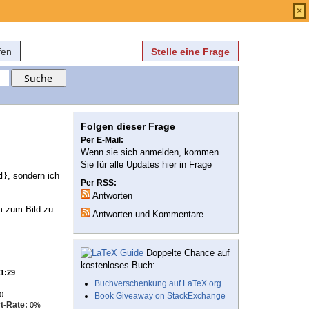
Anmelden
über
FAQ
×
fen
Stelle eine Frage
Folgen dieser Frage
Per E-Mail:
Wenn sie sich anmelden, kommen
Sie für alle Updates hier in Frage
, sondern ich
d}
Per RSS:
Antworten
m zum Bild zu
Antworten und Kommentare
Doppelte Chance auf
kostenloses Buch:
11:29
Buchverschenkung auf LaTeX.org
0
Book Giveaway on StackExchange
t-Rate:
0%