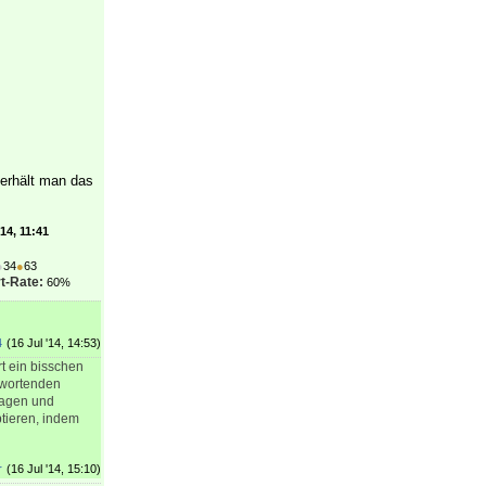
erhält man das
'14, 11:41
●
34
●
63
t-Rate:
60%
4
(16 Jul '14, 14:53)
t ein bisschen
twortenden
ragen und
tieren, indem
r
(16 Jul '14, 15:10)