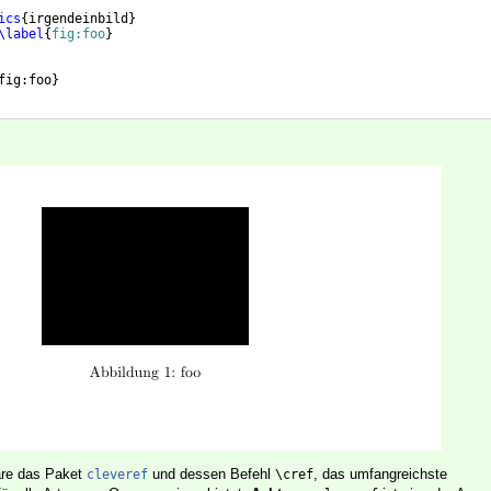
ics
{
irgendeinbild
}
\label
{
fig:foo
}
fig:foo
}
äre das Paket
und dessen Befehl
, das umfangreichste
cleveref
\cref