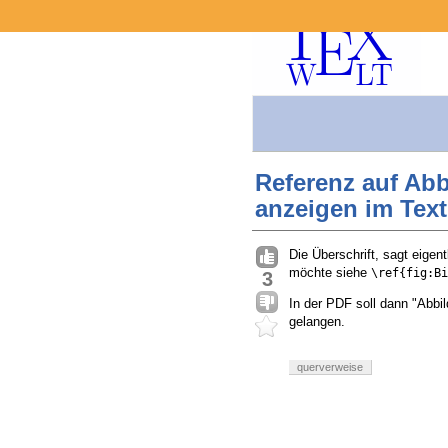
Referenz auf Abb
anzeigen im Text
Die Überschrift, sagt eigen
möchte siehe
\ref{fig:Bi
3
In der PDF soll dann "Abbi
gelangen.
querverweise