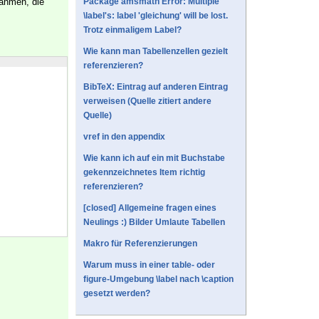
nahmen, die
Package amsmath Error: Multiple
\label's: label 'gleichung' will be lost.
Trotz einmaligem Label?
Wie kann man Tabellenzellen gezielt
referenzieren?
BibTeX: Eintrag auf anderen Eintrag
verweisen (Quelle zitiert andere
Quelle)
vref in den appendix
Wie kann ich auf ein mit Buchstabe
gekennzeichnetes Item richtig
referenzieren?
[closed] Allgemeine fragen eines
Neulings :) Bilder Umlaute Tabellen
Makro für Referenzierungen
Warum muss in einer table- oder
figure-Umgebung \label nach \caption
gesetzt werden?