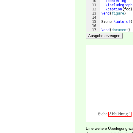
10
\centering
11
\includegraph
12
\caption
{
foo
}
13
\end
{
figure
}
14
15
Siehe 
\autoref
{
16
17
\end
{
document
}
Ausgabe erzeugen
Eine weitere Überlegung w