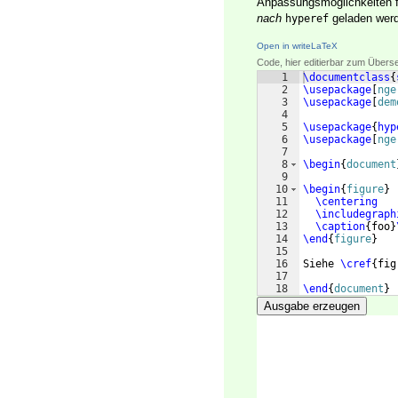
Anpassungsmöglichkeiten fü
nach
geladen wer
hyperef
Open in writeLaTeX
Code, hier editierbar zum Übers
1
\documentclass
{
2
\usepackage
[
nge
3
\usepackage
[
dem
4
5
\usepackage
{
hyp
6
\usepackage
[
nge
7
8
\begin
{
document
9
10
\begin
{
figure
}
11
\centering
12
\includegraph
13
\caption
{
foo
}
14
\end
{
figure
}
15
16
Siehe 
\cref
{
fig
17
18
\end
{
document
}
Ausgabe erzeugen