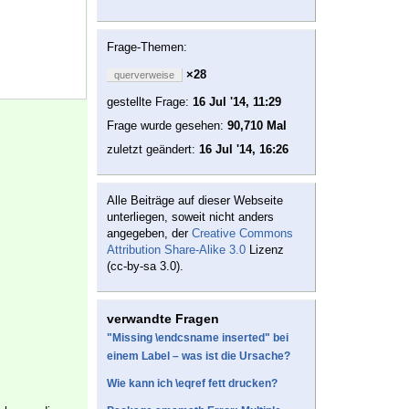
Frage-Themen:
×28
querverweise
gestellte Frage:
16 Jul '14, 11:29
Frage wurde gesehen:
90,710 Mal
zuletzt geändert:
16 Jul '14, 16:26
Alle Beiträge auf dieser Webseite
unterliegen, soweit nicht anders
angegeben, der
Creative Commons
Attribution Share-Alike 3.0
Lizenz
(cc-by-sa 3.0).
verwandte Fragen
"Missing \endcsname inserted" bei
einem Label – was ist die Ursache?
Wie kann ich \eqref fett drucken?