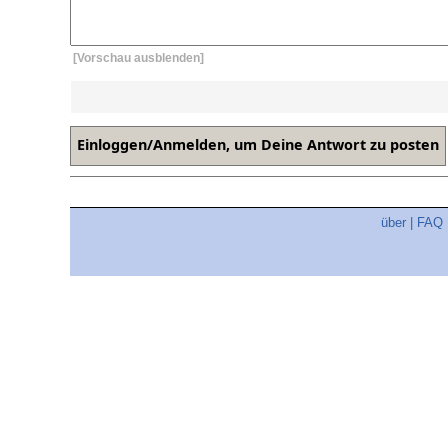
[Vorschau ausblenden]
über
|
FAQ