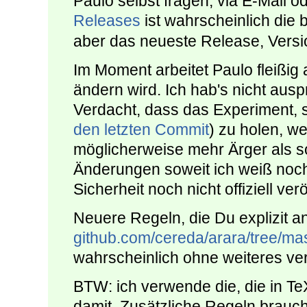
Paulo selbst fragen, via E-Mail o
Releases
ist wahrscheinlich die
aber das neueste Release, Versio
Im Moment arbeitet Paulo fleißig 
ändern wird. Ich hab's nicht ausp
Verdacht, dass das Experiment, s
den letzten Commit
) zu holen, 
möglicherweise mehr Ärger als s
Änderungen soweit ich weiß noch
Sicherheit noch nicht offiziell verö
Neuere Regeln, die Du explizit an
github.com/cereda/arara/tree/mas
wahrscheinlich ohne weiteres v
BTW: ich verwende die, die in TeX
damit. Zusätzliche Regeln brauche 