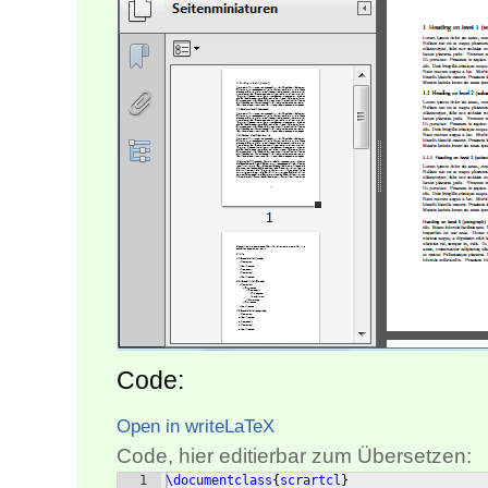
Code:
Open in writeLaTeX
Code, hier editierbar zum Übersetzen:
1
\documentclass
{
scrartcl
}