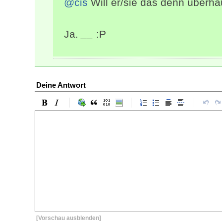
@cis
Will er/sie das denn überha
Ja.
__
:P
Deine Antwort
[Vorschau ausblenden]