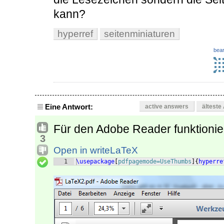
kann?
hyperref
seitenminiaturen
bear
Eine Antwort:
active answers
älteste
Für den Adobe Reader funktionier
3
Open in writeLaTeX
1
\usepackage
[
pdfpagemode=UseThumbs
]
{
hyperre