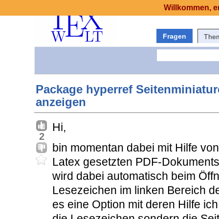
Willkommen, er
Fragen
The
Package hyperref Seitenminiatu
anzeigen
Hi,
2
bin momentan dabei mit Hilfe vo
Latex gesetzten PDF-Dokuments 
wird dabei automatisch beim Öf
Lesezeichen im linken Bereich d
es eine Option mit deren Hilfe ic
die Lesezeichen sondern die Sei