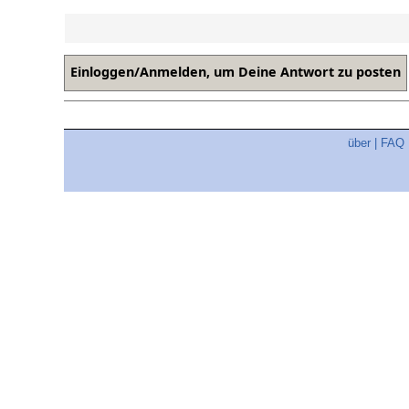
über
|
FAQ