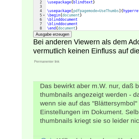
2
\usepackage
{
blindtext
}
3
4
\usepackage
[
pdfpagemode=UseThumbs
]
{
hyperre
5
\begin
{
document
}
6
\blinddocument
7
\blinddocument
8
\end
{
document
}
Ausgabe erzeugen
Bei anderen Viewern als dem Ad
vermutlich keinen Einfluss auf di
Permanenter link
Das bewirkt aber m.W. nur, daß 
thumbnails angezeigt werden - d
wenn sie auf das "Blättersymbol" 
Einstellungen im Dokument. Selbst
thumbnails kriegt sie so leider nic