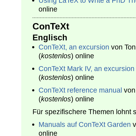
Using LaTeX to Write a PhD Th
online
ConTeXt
Englisch
ConTeXt, an excursion
von Ton
(
kostenlos
) online
ConTeXt Mark IV, an excursion
(
kostenlos
) online
ConTeXt reference manual
von
(
kostenlos
) online
Für spezifischere Themen lohnt si
Manuals auf ConTeXt Garden
v
online