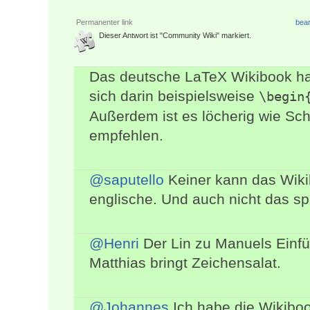
Permanenter link
bear
Dieser Antwort ist "Community Wiki" markiert.
Das deutsche LaTeX Wikibook hat
sich darin beispielsweise
\begin
Außerdem ist es löcherig wie Sch
empfehlen.
@saputello
Keiner kann das Wiki
englische. Und auch nicht das s
@Henri
Der Lin zu Manuels Einfüh
Matthias bringt Zeichensalat.
@Johannes
Ich habe die Wikibo