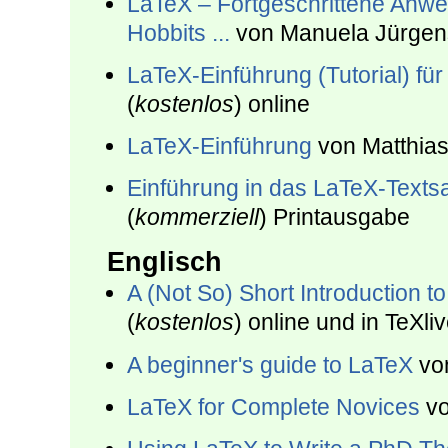
LaTeX – Fortgeschrittene Anw
Hobbits ...
von Manuela Jürgen
LaTeX-Einführung (Tutorial) für
(
kostenlos
) online
LaTeX-Einführung
von Matthias
Einführung in das LaTeX-Texts
(
kommerziell
) Printausgabe
Englisch
A (Not So) Short In­tro­duc­tion 
(
kostenlos
) online und in TeXli
A beginner's guide to LaTeX
von
LaTeX for Complete Novices
vo