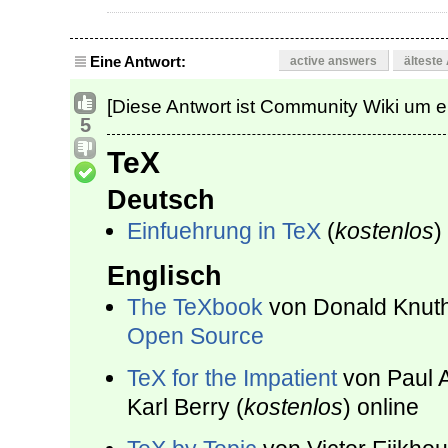
Eine Antwort:
active answers
älteste
[Diese Antwort ist Community Wiki um er
5
TeX
Deutsch
Einfuehrung in TeX
(
kostenlos
)
Englisch
The TeXbook
von Donald Knuth
Open Source
TeX for the Impatient
von Paul A
Karl Berry (
kostenlos
) online