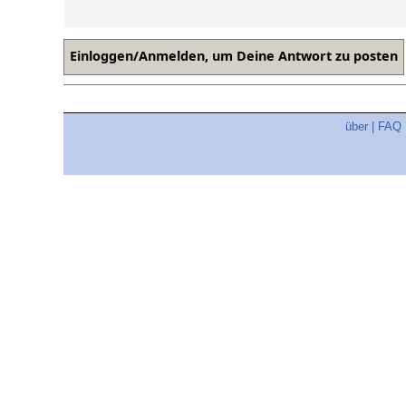
über
|
FAQ