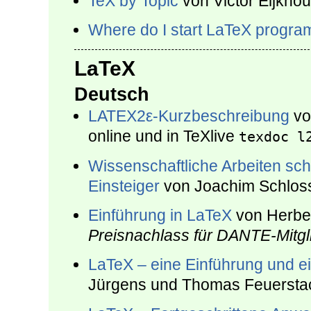
TeX by Topic
von Vic­tor Ei­jkhou
Where do I start LaTeX progra
LaTeX
Deutsch
LATEX2ε-Kurzbeschrei­bung
von
online und in TeXlive
texdoc l
Wissenschaftliche Arbeiten sch
Einsteiger
von Joachim Schloss
Einführung in LaTeX
von Herber
Preisnachlass für DANTE-Mitgl
LaTeX – eine Einführung und ei
Jürgens und Thomas Feuerstac