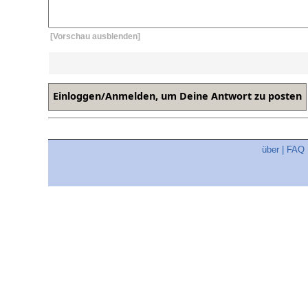
[Vorschau ausblenden]
über
|
FAQ