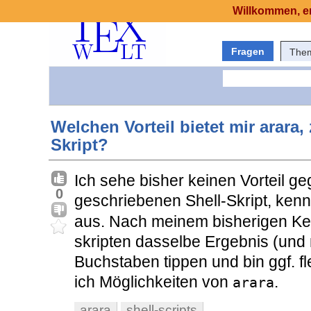
Willkommen, er
Fragen
The
Welchen Vorteil bietet mir arara,
Skript?
Ich sehe bisher keinen Vorteil g
0
geschriebenen Shell-Skript, ken
aus. Nach meinem bisherigen Ken
skripten dasselbe Ergebnis (und
Buchstaben tippen und bin ggf. fle
ich Möglichkeiten von
.
arara
arara
shell-scripts