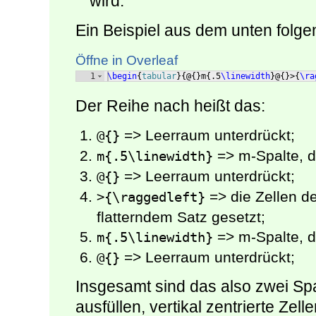
wird.
Ein Beispiel aus dem unten folg
Öffne in Overleaf
1
\begin
{
tabular
}
{
@
{
}
m
{
.5
\linewidth
}
@
{
}
>
{
\ra
Der Reihe nach heißt das:
=> Leerraum unterdrückt;
@{}
=> m-Spalte, di
m{.5\linewidth}
=> Leerraum unterdrückt;
@{}
=> die Zellen de
>{\raggedleft}
flatterndem Satz gesetzt;
=> m-Spalte, di
m{.5\linewidth}
=> Leerraum unterdrückt;
@{}
Insgesamt sind das also zwei Spa
ausfüllen, vertikal zentrierte Zell