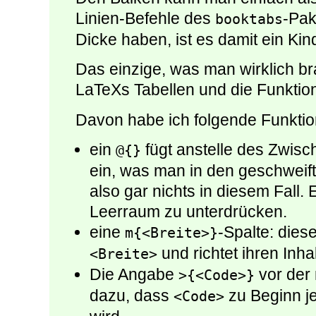
Linien-Befehle des
-Pak
booktabs
Dicke haben, ist es damit ein Kin
Das einzige, was man wirklich br
LaTeXs Tabellen und die Funkti
Davon habe ich folgende Funkti
ein
fügt anstelle des Zwis
@{}
ein, was man in den geschwei
also gar nichts in diesem Fall.
Leerraum zu unterdrücken.
eine
-Spalte: dies
m{<Breite>}
und richtet ihren Inhal
<Breite>
Die Angabe
vor der
>{<Code>}
dazu, dass
zu Beginn je
<Code>