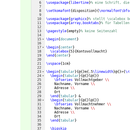
6
\usepackage
{
libertine
}
% eine Schrift, die
7
8
\setkomafont
{
disposition
}
{
\normalfont\bfs
9
10
\usepackage
{
graphicx
}
% stellt \scalebox b
11
\usepackage
{
array,booktabs
}
% für Tabellen
12
13
\pagestyle
{
empty
}
% keine Seitenzahl
14
15
\begin
{
document
}
16
17
\begin
{
center
}
18
\scalebox
{
5
}
{
Kontovollmacht
}
19
\end
{
center
}
20
21
\vspace
{
1cm
}
22
23
\begin
{
tabular
}
{
@
{
}
m
{
.5
\linewidth
}
@
{
}
>
{
\r
24
\begin
{
tabular
}
{
@
{
}
l@
{
}}
25
\bfseries
 Vollmachtgeber 
\\
26
    Nachname, Vorname 
\\
27
    Adresse 
\\
28
    Ort
29
\end
{
tabular
}
 &
30
\begin
{
tabular
}
{
@
{
}
l@
{
}}
31
\bfseries
 Vollmachtnehmer 
\\
32
    Nachname, Vorname 
\\
33
    Adresse 
\\
34
    Ort
35
\end
{
tabular
}
36
37
\bigskip