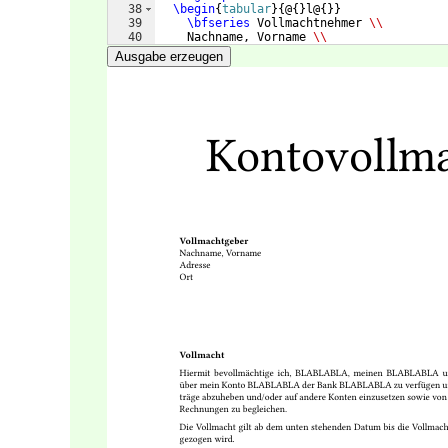
38
\begin
{
tabular
}
{
@
{
}
l@
{
}}
39
\bfseries
 Vollmachtnehmer 
\\
40
    Nachname, Vorname 
\\
41
    Adresse 
\\
Ausgabe erzeugen