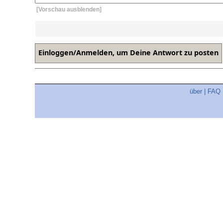
[Vorschau ausblenden]
über
|
FAQ