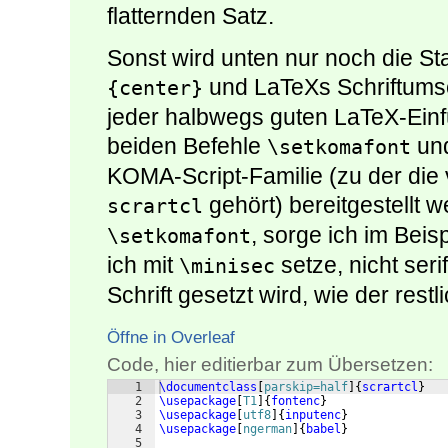
flatternden Satz.
Sonst wird unten nur noch die 
und LaTeXs Schriftumsch
{center}
jeder halbwegs guten LaTeX-Einf
beiden Befehle
un
\setkomafont
KOMA-Script-Familie (zu der die
gehört) bereitgestellt 
scrartcl
, sorge ich im Beisp
\setkomafont
ich mit
setze, nicht ser
\minisec
Schrift gesetzt wird, wie der restl
Öffne in Overleaf
Code, hier editierbar zum Übersetzen:
1
\documentclass
[
parskip=half
]
{
scrartcl
}
2
\usepackage
[
T1
]
{
fontenc
}
3
\usepackage
[
utf8
]
{
inputenc
}
4
\usepackage
[
ngerman
]
{
babel
}
5