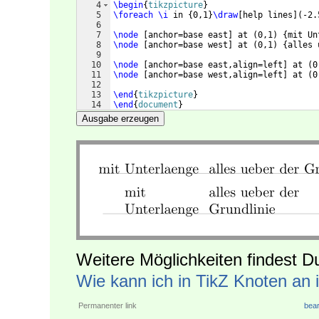
4
\begin
{
tikzpicture
}
5
\foreach
\i
 in 
{
0,1
}
\draw
[
help lines
]
(
-2.
6
7
\node
[
anchor=base east
]
 at 
(
0,1
)
{
mit Un
8
\node
[
anchor=base west
]
 at 
(
0,1
)
{
alles 
9
10
\node
[
anchor=base east,align=left
]
 at 
(
0
11
\node
[
anchor=base west,align=left
]
 at 
(
0
12
13
\end
{
tikzpicture
}
14
\end
{
document
}
Ausgabe erzeugen
Weitere Möglichkeiten findest D
Wie kann ich in TikZ Knoten an i
Permanenter link
bear