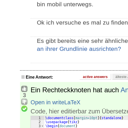
bin mobil unterwegs.
Ok ich versuche es mal zu finden
Es gibt bereits eine sehr ähnlich
an ihrer Grundlinie ausrichten?
Eine Antwort:
active answers
älteste
Ein Rechteckknoten hat auch
An
3
Open in writeLaTeX
Code, hier editierbar zum Übersetz
1
\documentclass
[
margin=10pt
]
{
standalone
}
2
\usepackage
{
tikz
}
3
\begin
{
document
}