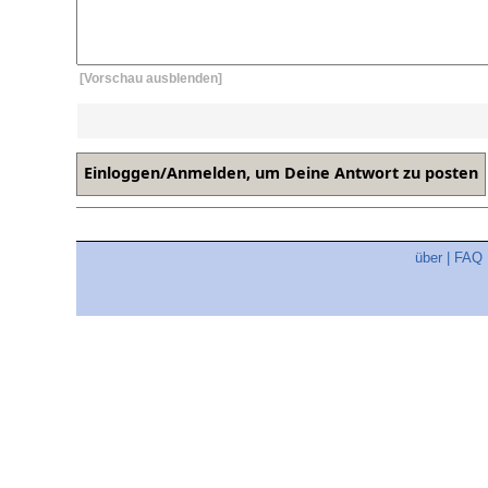
[Vorschau ausblenden]
über
|
FAQ