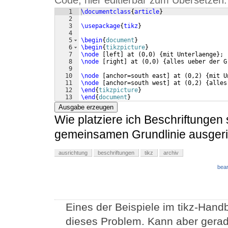
Code, hier editierbar zum Übersetzen:
1
\documentclass
{
article
}
2
3
\usepackage
{
tikz
}
4
5
\begin
{
document
}
6
\begin
{
tikzpicture
}
7
\node
[
left
]
 at 
(
0,0
)
{
mit Unterlaenge
}
;
8
\node
[
right
]
 at 
(
0,0
)
{
alles ueber der G
9
10
\node
[
anchor=south east
]
 at 
(
0,2
)
{
mit U
11
\node
[
anchor=south west
]
 at 
(
0,2
)
{
alles
12
\end
{
tikzpicture
}
13
\end
{
document
}
Ausgabe erzeugen
Wie platziere ich Beschriftungen 
gemeinsamen Grundlinie ausgeri
ausrichtung
beschriftungen
tikz
archiv
bear
Eines der Beispiele im tikz-Han
dieses Problem. Kann aber gera