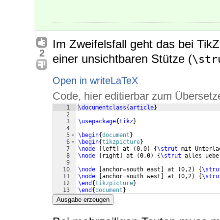
Im Zweifelsfall geht das bei Tik
2
einer unsichtbaren Stütze (
\str
Open in writeLaTeX
Code, hier editierbar zum Übersetz
1
\documentclass
{
article
}
2
3
\usepackage
{
tikz
}
4
5
\begin
{
document
}
6
\begin
{
tikzpicture
}
7
\node
[
left
]
 at 
(
0,0
)
{
\strut
 mit Unterla
8
\node
[
right
]
 at 
(
0,0
)
{
\strut
 alles uebe
9
10
\node
[
anchor=south east
]
 at 
(
0,2
)
{
\stru
11
\node
[
anchor=south west
]
 at 
(
0,2
)
{
\stru
12
\end
{
tikzpicture
}
13
\end
{
document
}
Ausgabe erzeugen