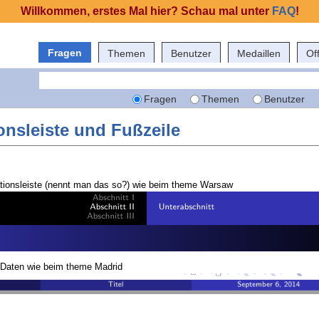
Willkommen, erstes Mal hier? Schau mal unter
FAQ
!
Fragen
Themen
Benutzer
Medaillen
Of
Fragen
Themen
Benutzer
nsleiste und Fußzeile
ationsleiste (nennt man das so?) wie beim theme Warsaw
t Daten wie beim theme Madrid