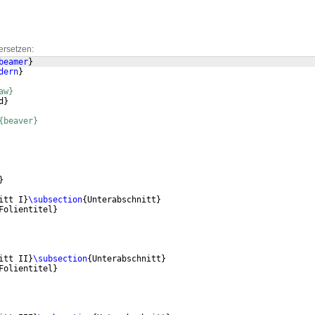
ersetzen:
beamer
}
dern
}
aw}
d
}
{beaver}
}
itt I
}
\subsection
{
Unterabschnitt
}
Folientitel
}
itt II
}
\subsection
{
Unterabschnitt
}
Folientitel
}