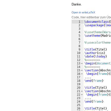
Danke.
Open in writeLaTeX
Code, hier editierbar zum Üb
1
\documentclass
{
2
\usepackage
{
lmo
3
4
%\usetheme{Wars
5
\usetheme
{
Madri
6
7
%\usecolortheme
8
9
\title
{
Titel
}
10
\author
{
cis
}
11
\date
{
\today
}
12
%========
13
\begin
{
document
14
%========
15
\section
{
Abschn
16
\begin
{
frame
}
{
17
....
18
\end
{
frame
}
19
20
\title
{
Titel
}
21
\section
{
Abschn
22
\begin
{
frame
}
{
23
....
24
\end
{
frame
}
25
26
\title
{
Titel
}