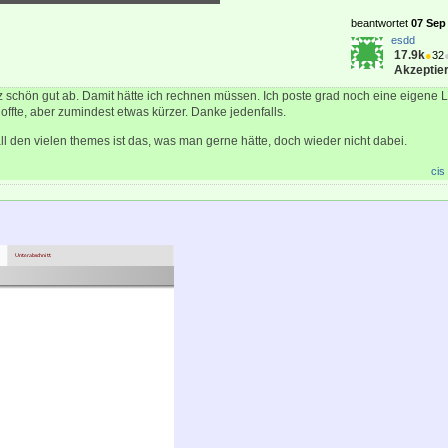
beantwortet
07 Sep 
esdd
17.9k
●
32
Akzeptier
 schön gut ab. Damit hätte ich rechnen müssen. Ich poste grad noch eine eigene Lö
offte, aber zumindest etwas kürzer. Danke jedenfalls.
i all den vielen themes ist das, was man gerne hätte, doch wieder nicht dabei.
cis