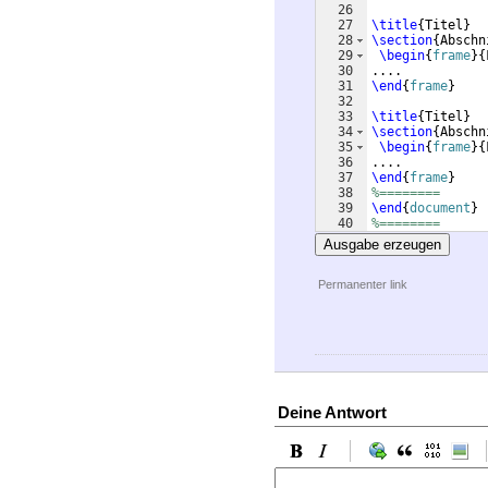
26
27
\title
{
Titel
}
28
\section
{
Abschn
29
\begin
{
frame
}
{
30
....
31
\end
{
frame
}
32
33
\title
{
Titel
}
34
\section
{
Abschn
35
\begin
{
frame
}
{
36
....
37
\end
{
frame
}
38
%========
39
\end
{
document
}
40
%========
Ausgabe erzeugen
Permanenter link
Deine Antwort