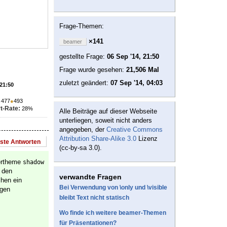
Frage-Themen:
×141
beamer
gestellte Frage:
06 Sep '14, 21:50
Frage wurde gesehen:
21,506 Mal
zuletzt geändert:
07 Sep '14, 04:03
 21:50
●
477
●
493
t-Rate:
28%
Alle Beiträge auf dieser Webseite
unterliegen, soweit nicht anders
angegeben, der
Creative Commons
Attribution Share-Alike 3.0
Lizenz
este Antworten
(cc-by-sa 3.0).
tertheme
shadow
 den
verwandte Fragen
hen ein
Bei Verwendung von \only und \visible
ngen
bleibt Text nicht statisch
Wo finde ich weitere beamer-Themen
für Präsentationen?