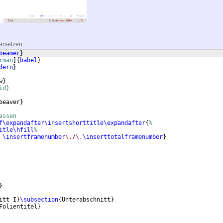
ersetzen:
beamer
}
rman
]
{
babel
}
dern
}
w
}
id}
beaver
}
assen
f\expandafter\insertshorttitle\expandafter
{
%
itle\hfill
%
\insertframenumber
\,
/
\,
\inserttotalframenumber
}
}
itt I
}
\subsection
{
Unterabschnitt
}
Folientitel
}