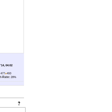
'14, 04:02
●
477
●
493
t-Rate:
28%