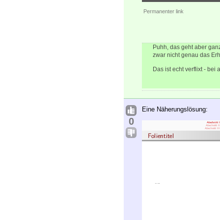
Permanenter link
Puhh, das geht aber ganz
zwar nicht genau das Erh
Das ist echt verflixt - be
Eine Näherungslösung:
0