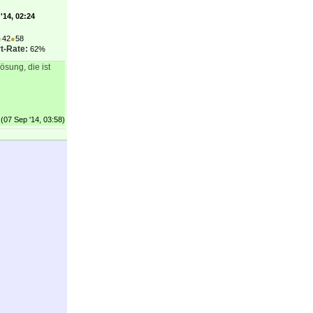
'14, 02:24
●
42
●
58
t-Rate:
62%
sung, die ist
(07 Sep '14, 03:58)