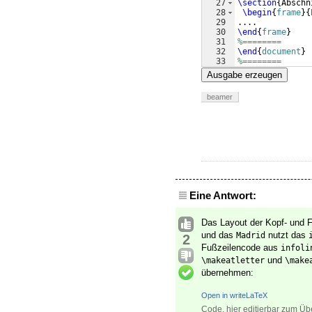
27
\section
{
Abschn
28
\begin
{
frame
}
{
29
....
30
\end
{
frame
}
31
%========
32
\end
{
document
}
33
%========
Ausgabe erzeugen
beamer
Eine Antwort:
Das Layout der Kopf- und 
und das
nutzt das
Madrid
2
Fußzeilencode aus
infoli
und
\makeatletter
\make
übernehmen:
Open in writeLaTeX
Code, hier editierbar zum Üb