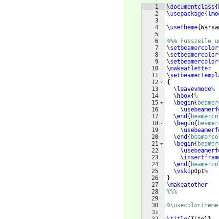
1
\documentclass
{
2
\usepackage
{
lmo
3
4
\usetheme
{
Warsa
5
6
%%% Fusszeile u
7
\setbeamercolor
8
\setbeamercolor
9
\setbeamercolor
10
\makeatletter
11
\setbeamertempl
12
{
13
\leavevmode
%
14
\hbox
{
%
15
\begin
{
beamer
16
\usebeamerf
17
\end
{
beamerco
18
\begin
{
beamer
19
\usebeamerf
20
\end
{
beamerco
21
\begin
{
beamer
22
\usebeamerf
23
\insertfram
24
\end
{
beamerco
25
\vskip
0pt
%
26
}
27
\makeatother
28
%%%
29
30
%\usecolortheme
31