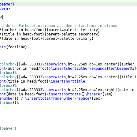
beamer
}
dern
}
w
}
nd deren Farbedefinitionen aus dem outertheme infolines
*
{
author in head/foot
}
{
parent=palette tertiary
}
*
{
title in head/foot
}
{
parent=palette secondary
}
*
{
date in head/foot
}
{
parent=palette primary
}
ate
{
footline
}
colorbox
}
[
wd=.333333
\paperwidth
,ht=2.25ex,dp=1ex,center
]
{
author 
ont
{
author in head/foot
}
\insertshortauthor\expandafter\beamer
@if
lorbox
}
%
colorbox
}
[
wd=.333333
\paperwidth
,ht=2.25ex,dp=1ex,center
]
{
title i
ont
{
title in head/foot
}
\insertshorttitle
lorbox
}
%
colorbox
}
[
wd=.333333
\paperwidth
,ht=2.25ex,dp=1ex,right
]
{
date in 
ont
{
date in head/foot
}
\insertshortdate
{
}
\hspace
*
{
2em
}
enumber
{
}
 / 
\inserttotalframenumber\hspace
*
{
2ex
}
lorbox
}
}
%
{beaver}