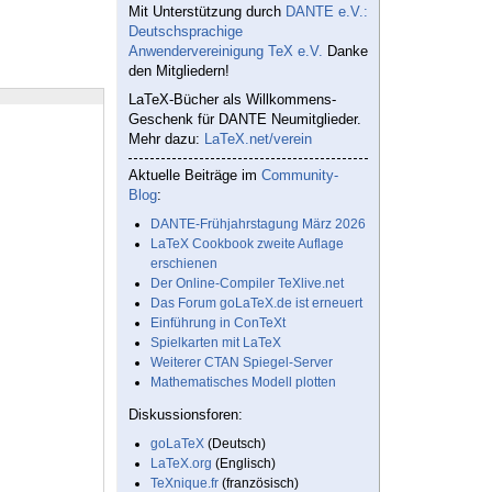
Mit Unterstützung durch
DANTE e.V.:
Deutschsprachige
Anwendervereinigung TeX e.V.
Danke
den Mitgliedern!
LaTeX-Bücher als Willkommens-
Geschenk für DANTE Neumitglieder.
Mehr dazu:
LaTeX.net/verein
Aktuelle Beiträge im
Community-
Blog
:
DANTE-Frühjahrstagung März 2026
LaTeX Cookbook zweite Auflage
erschienen
Der Online-Compiler TeXlive.net
Das Forum goLaTeX.de ist erneuert
Einführung in ConTeXt
Spielkarten mit LaTeX
Weiterer CTAN Spiegel-Server
Mathematisches Modell plotten
Diskussionsforen:
goLaTeX
(Deutsch)
LaTeX.org
(Englisch)
TeXnique.fr
(französisch)