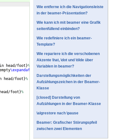
Wie entferne ich die Navigationsleiste
in der beamer-Präsentation?
Wie kann ich mit beamer eine Grafik
seitenfüllend einbinden?
Wie redefiniere ich ein beamer-
Template?
Wie repariere ich die verschobenen
Akzente \hat, \dot und \tilde über
in head/foot
}
%
Variablen in beamer?
empty
\expandafter
{
\beamer
@shortinstitute
}
{
}
{
~~
(
\insertshortinsti
Darstellungsmöglichkeiten der
n head/foot
}
%
Aufzählungszeichen in der Beamer-
Klasse
head/foot
}
%
[closed] Darstellung von
Aufzählungen in der Beamer-Klasse
\algrestore nach \pause
Beamer: Grafischer Störungspfeil
zwischen zwei Elementen