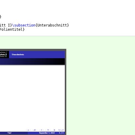
}
itt I
}
\subsection
{
Unterabschnitt
}
Folientitel
}