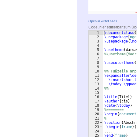
Open in writeLaTeX
Code, hier editierbar zum Üb
1
\documentclass
{
2
\usepackage
[
nge
3
\usepackage
{
lmo
4
5
\usetheme
{
Warsa
6
%\usetheme{Madr
7
8
\usecolortheme
{
9
10
%% Fußzeile anp
11
\expandafter\de
12
\insertshortt
13
\today
\qquad
14
%%
15
16
\title
{
Titel
}
17
\author
{
cis
}
18
\date
{
\today
}
19
%========
20
\begin
{
document
21
%========
22
\section
{
Abschn
23
\begin
{
frame
}
{
24
....
25
\end
{
frame
}