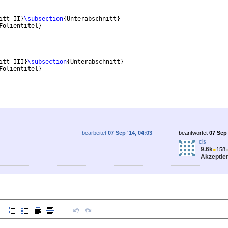
itt II
}
\subsection
{
Unterabschnitt
}
Folientitel
}
itt III
}
\subsection
{
Unterabschnitt
}
Folientitel
}
bearbeitet
07 Sep '14, 04:03
beantwortet
07 Sep 
cis
9.6k
●
158
Akzeptier