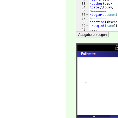
32
\title
{
Titel
}
33
\author
{
cis
}
34
\date
{
\today
}
35
%========
36
\begin
{
document
37
%========
38
\section
{
Abschn
39
\begin
{
frame
}
{
40
....
41
\end
{
frame
}
Ausgabe erzeugen