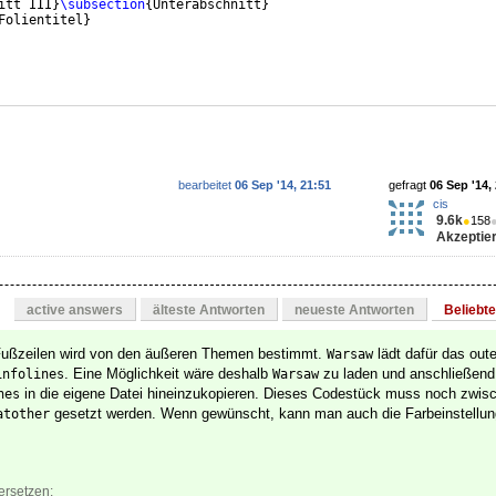
itt III
}
\subsection
{
Unterabschnitt
}
Folientitel
}
bearbeitet
06 Sep '14, 21:51
gefragt
06 Sep '14,
cis
9.6k
●
158
Akzeptier
active answers
älteste Antworten
neueste Antworten
Beliebt
Fußzeilen wird von den äußeren Themen bestimmt.
lädt dafür das ou
Warsaw
. Eine Möglichkeit wäre deshalb
zu laden und anschließend
infolines
Warsaw
in die eigene Datei hineinzukopieren. Dieses Codestück muss noch zwisc
nes
gesetzt werden. Wenn gewünscht, kann man auch die Farbeinstellu
atother
ersetzen: