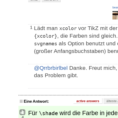
bear
Lädt man
vor TikZ mit de
1
xcolor
, die Farben sind gleic
{xcolor}
als Option benutzt und
svgnames
(großer Anfangsbuchstaben) benu
@Qrrbrbirlbel
Danke. Freut mich, 
das Problem gibt.
Eine Antwort:
active answers
älteste
Für
wird die Farbe in jede
\shade