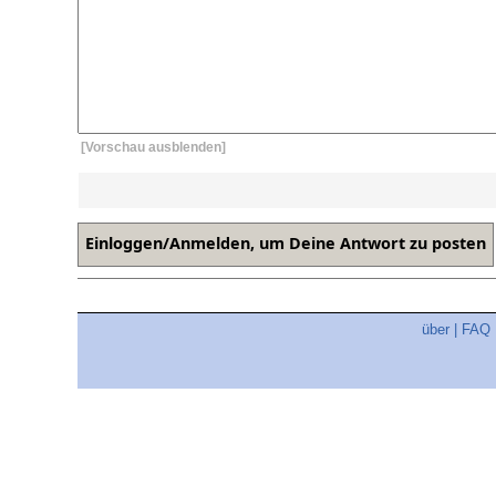
[Vorschau ausblenden]
über
|
FAQ