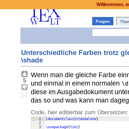
Willkommen, er
Fragen
The
Unterschiedliche Farben trotz gl
\shade
Wenn man die gleiche Farbe ein
5
und einmal in einem normalen
\d
diese im Ausgabedokument unters
das so und was kann man dageg
Code, hier editierbar zum Übersetzen:
1
\documentclass
{
standalone
}
2
3
\usepackage
{
tikz
}