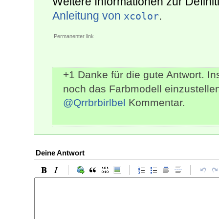
Weitere Informationen zur Definit
Anleitung von
.
xcolor
Permanenter link
+1 Danke für die gute Antwort. I
noch das Farbmodell einzustellen
@Qrrbrbirlbel
Kommentar.
Deine Antwort