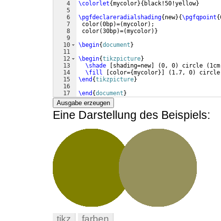
4
\colorlet
{
mycolor
}
{
black!50!yellow
}
5
6
\pgfdeclareradialshading
{
new
}
{
\pgfqpoint
{
7
 color
(
0bp
)
=
(
mycolor
)
;
8
 color
(
30bp
)
=
(
mycolor
)}
9
10
\begin
{
document
}
11
12
\begin
{
tikzpicture
}
13
\shade
[
shading=new
]
(
0, 0
)
 circle 
(
1cm
14
\fill
[
color=
{
mycolor
}]
(
1.7, 0
)
 circle
15
\end
{
tikzpicture
}
16
17
\end
{
document
}
Ausgabe erzeugen
Eine Darstellung des Beispiels:
tikz
farben