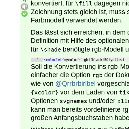
4
konvertiert, für
dagegen nic
\fill
Zeichnung stets gleich ist, muss
Farbmodell verwendet werden.
Das lässt sich erreichen, in dem d
Definition mit Hilfe des optiona
für
benötigte rgb-Modell 
\shade
1
\colorlet
{
mycolor
}
[
rgb
]
{
black!50!yellow
}
Soll die Konvertierung ins rgb-Mod
einfacher die Option
der Dok
rgb
wie von
@Qrrbrbirlbel
vorgeschla
vor dem Laden von
{xcolor}
ti
Optionen
und/oder
svgnames
x11
kann man bereits vordefinierte rg
großen Anfangsbuchstaben habe