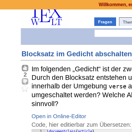
Willkommen, er
Fragen
The
Blocksatz im Gedicht abschalten
Im folgenden „Gedicht“ ist der zwe
2
Durch den Blocksatz entstehen 
innerhalb der Umgebung
a
verse
umgeschaltet werden? Welche Al
sinnvoll?
Open in Online-Editor
Code, hier editierbar zum Übersetzen:
1
\documentclass
{
article
}