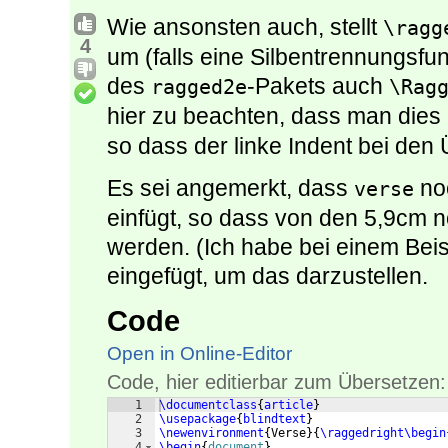
Wie ansonsten auch, stellt
\ragg
4
um (falls eine Silbentrennungsfun
des
-Pakets auch
ragged2e
\Rag
hier zu beachten, dass man dies
so dass der linke Indent bei den 
Es sei angemerkt, dass
noc
verse
einfügt, so dass von den 5,9cm 
werden. (Ich habe bei einem Beis
eingefügt, um das darzustellen.
Code
Open in Online-Editor
Code, hier editierbar zum Übersetzen:
1
\documentclass
{
article
}
2
\usepackage
{
blindtext
}
3
\newenvironment
{
Verse
}
{
\raggedright
\begin
4
\begin
{
document
}