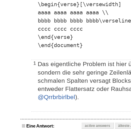
\begin{verse}[\versewidth]
aaaa aaaa aaaa aaaa \\
bbbb bbbb bbbb bbbb\verseline
cccc cccc cccc
\end{verse}
\end{document}
Das eigentliche Problem ist hier 
1
sondern die sehr geringe Zeilenl
schmalen Spalten versagt Blocks
entweder Flattersatz oder Rauhs
@Qrrbrbirlbel
).
Eine Antwort:
active answers
älteste