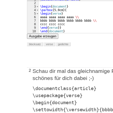
2
3
\begin
{
document
}
4
\parbox
{
5,9cm
}
{
5
\begin
{
verse
}
6
aaaa aaaa aaaa aaaa 
\\
7
bbbb bbbb bbbb bbbb bbbb bbbb 
\\
8
cccc cccc cccc
9
\end
{
verse
}
}
10
\end
{
document
}
Ausgabe erzeugen
blocksatz
verse
gedichte
Schau dir mal das gleichnamige
2
schönes für dich dabei ;-)
\documentclass{article}
\usepackage{verse}
\begin{document}
\settowidth{\versewidth}{bbbb