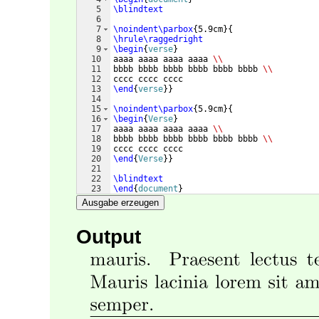
5
\blindtext
6
7
\noindent\parbox
{
5.9cm
}
{
8
\hrule\raggedright
9
\begin
{
verse
}
10
aaaa aaaa aaaa aaaa 
\\
11
bbbb bbbb bbbb bbbb bbbb bbbb 
\\
12
cccc cccc cccc
13
\end
{
verse
}
}
14
15
\noindent\parbox
{
5.9cm
}
{
16
\begin
{
Verse
}
17
aaaa aaaa aaaa aaaa 
\\
18
bbbb bbbb bbbb bbbb bbbb bbbb 
\\
19
cccc cccc cccc
20
\end
{
Verse
}
}
21
22
\blindtext
23
\end
{
document
}
Ausgabe erzeugen
Output