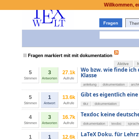
Willkommen, er
Fragen
The
Fragen markiert mit mit dokumentation
Aktive
Wo bzw. wie finde ich
5
3
27.1k
Klasse
Stimmen
Antworten
Aufrufe
anleitung
dokumentation
archi
Gibt es eigentlich ein
5
1
13.6k
Stimmen
Antwort
Aufrufe
tikz
dokumentation
Texdoc keine deutsc
4
3
16.7k
Stimmen
Antworten
Aufrufe
dokumentation
texdoc
sprach
LaTeX Doku. für Lehr
1
1
12.6k