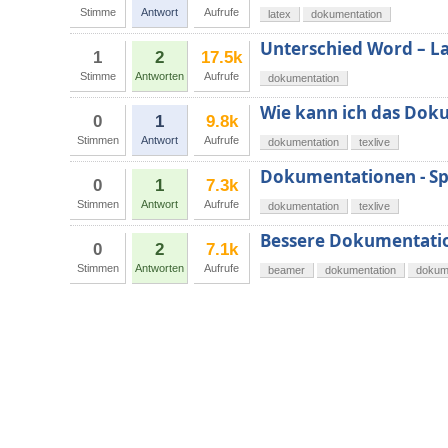
Stimme
Antwort
Aufrufe
latex
dokumentation
Unterschied Word – L
1
2
17.5k
Stimme
Antworten
Aufrufe
dokumentation
Wie kann ich das Doku
0
1
9.8k
Stimmen
Antwort
Aufrufe
dokumentation
texlive
Dokumentationen - Spe
0
1
7.3k
Stimmen
Antwort
Aufrufe
dokumentation
texlive
Bessere Dokumentatio
0
2
7.1k
Stimmen
Antworten
Aufrufe
beamer
dokumentation
dokum